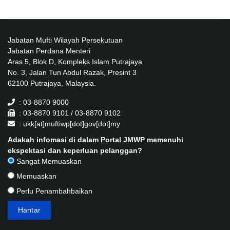
Jabatan Mufti Wilayah Persekutuan
Jabatan Perdana Menteri
Aras 5, Blok D, Kompleks Islam Putrajaya
No. 3, Jalan Tun Abdul Razak, Presint 3
62100 Putrajaya, Malaysia.
: 03-8870 9000
: 03-8870 9101 / 03-8870 9102
: ukk[at]muftiwp[dot]gov[dot]my
Adakah infomasi di dalam Portal JMWP memenuhi
ekspektasi dan keperluan pelanggan?
Sangat Memuaskan
Memuaskan
Perlu Penambahbaikan