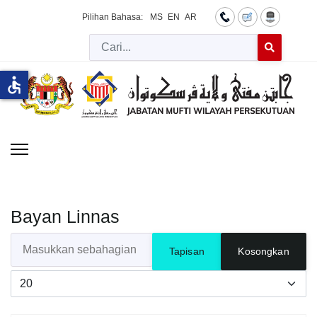
Pilihan Bahasa:
MS
EN
AR
Cari
Type 2 or more 
accessible
Bayan Linnas
Masukkan sebahagian daripada tajuk
Tapisan
Kosongkan
Papar #