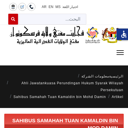
اختيار اللغة:
MS
EN
AR
البح
 for results.
accessible
الرئيسية
معلومات الشركة
Ahli Jawatankuasa Perundingan Hukum Syarak Wilayah
Persekutuan
Sahibus Samahah Tuan Kamaldin bin Mohd Damin
Artikel
SAHIBUS SAMAHAH TUAN KAMALDIN BIN
MOD DAMIN