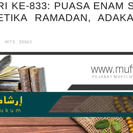
I KE-833: PUASA ENAM 
TIKA RAMADAN, ADAK
HITS: 30043