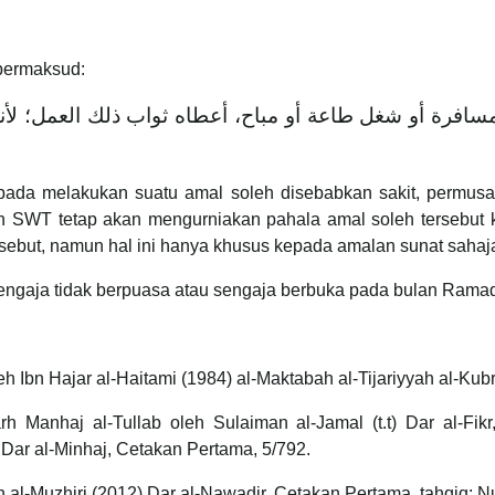
 bermaksud:
افرة أو شغل طاعة أو مباح، أعطاه ثواب ذلك العمل؛ لأن
aripada melakukan suatu amal soleh disebabkan sakit, permus
ah SWT tetap akan mengurniakan pahala amal soleh tersebut k
rsebut, namun hal ini hanya khusus kepada amalan sunat sahaj
a sengaja tidak berpuasa atau sengaja berbuka pada bulan Ram
eh Ibn Hajar al-Haitami (1984) al-Maktabah al-Tijariyyah al-Kub
Manhaj al-Tullab oleh Sulaiman al-Jamal (t.t) Dar al-Fikr,
ar al-Minhaj, Cetakan Pertama, 5/792.
n al-Muzhiri (2012) Dar al-Nawadir, Cetakan Pertama, tahqiq: Nu