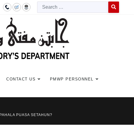
Searc
Type 2 or more c
CONTACT US
PMWP PERSONNEL
 PAHALA PUASA SETAHUN?