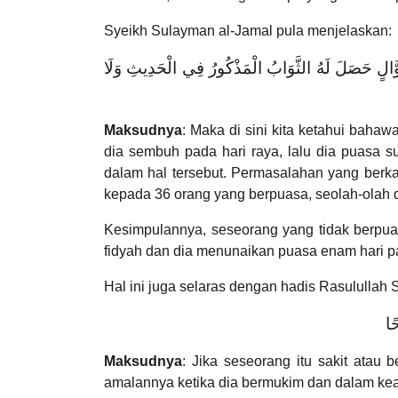
Syeikh Sulayman al-Jamal pula menjelaskan:
 شَوَّالٍ حَصَلَ لَهُ الثَّوَابُ الْمَذْكُورُ فِي الْحَدِيثِ وَلَا
Maksudnya
: Maka di sini kita ketahui bah
dia sembuh pada hari raya, lalu dia puasa 
dalam hal tersebut. Permasalahan yang berk
kepada 36 orang yang berpuasa, seolah-olah 
Kesimpulannya, seseorang yang tidak berpua
fidyah dan dia menunaikan puasa enam hari p
Hal ini juga selaras dengan hadis Rasulullah
ًا
Maksudnya
: Jika seseorang itu sakit atau 
amalannya ketika dia bermukim dan dalam kea