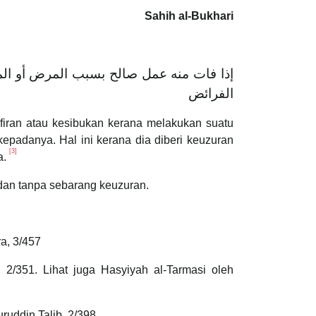
Sahih al-Bukhari
إذا فات منه عمل صالح بسبب المرض أو المس
الفرائض
afiran atau kesibukan kerana melakukan suatu
epadanya. Hal ini kerana dia diberi keuzuran
[3]
a.
adan tanpa sebarang keuzuran.
ra, 3/457
 2/351. Lihat juga Hasyiyah al-Tarmasi oleh
ruddin Talib, 2/398