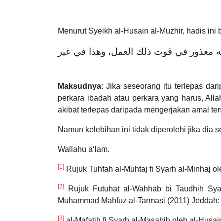
Menurut Syeikh al-Husain al-Muzhir, hadis ini
ه معذور في فَوت ذلك العمل، وهذا في غير
Maksudnya
: Jika seseorang itu terlepas d
perkara ibadah atau perkara yang harus, All
akibat terlepas daripada mengerjakan amal te
Namun kelebihan ini tidak diperolehi jika di
Wallahu a‘lam.
[1]
Rujuk Tuhfah al-Muhtaj fi Syarh al-Minhaj ol
[2]
Rujuk Futuhat al-Wahhab bi Taudhih Syarh 
Muhammad Mahfuz al-Tarmasi (2011) Jeddah: D
[3]
al-Mafatih fi Syarh al-Masabih oleh al-Husai