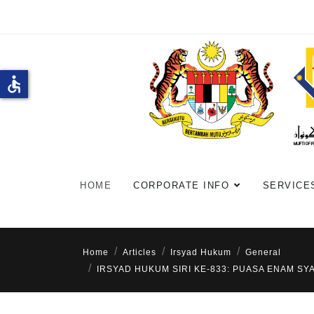
accessible
HOME
CORPORATE INFO
SERVICE
Home
Articles
Irsyad Hukum
General
IRSYAD HUKUM SIRI KE-833: PUASA ENAM S