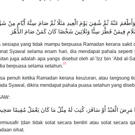
 ‌وَأَطْعَمَ عَنْهُ ثُمَّ شُفِيَ يَوْمَ الْعِيدِ مَثَلًا ثُمَّ صَامَ سِتَّةَ أَيَّامٍ مِنْ
سَّلَامِ فِيمَنْ فَطَّرَ سِتًّا وَثَلَاثِينَ شَخْصًا كَانَ كَمَنْ صَامَ الدَّهْرَ
awa sesiapa yang tidak mampu berpuasa Ramadan kerana sakit
sunat Syawal selama enam hari, dia mendapat pahala seperti 
aitan juga adalah apa yangs disebut oleh al-’Izz bin ‘Abd a
[2]
dia berpuasa selama setahun.
sa penuh ketika Ramadan kerana keuzuran, atau langsung tid
ada Syawal, dikira mendapat pahala puasa setahun yang diseb
 SAW:
َا مَرِضَ الْعَبْدُ أَوْ سَافَرَ، كُتِبَ لَهُ مِثْلُ مَا كَانَ يَعْمَلُ مُقِيمًا صَحِيح
bermusafir (dan tidak solat secara berdiri atau solat secara
daan sihat.