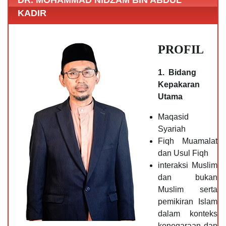
DR. MOHAMMAD NIDZAM BIN ABDUL
KADIR
PROFIL
1. Bidang
Kepakaran
Utama
Maqasid
Syariah
Fiqh Muamalat
dan Usul Fiqh
interaksi Muslim
dan bukan
Muslim serta
pemikiran Islam
dalam konteks
kenegaraan dan