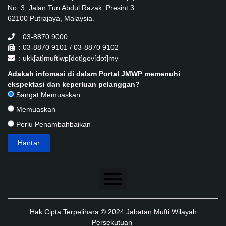
No. 3, Jalan Tun Abdul Razak, Presint 3
62100 Putrajaya, Malaysia.
: 03-8870 9000
: 03-8870 9101 / 03-8870 9102
: ukk[at]muftiwp[dot]gov[dot]my
Adakah infomasi di dalam Portal JMWP memenuhi
ekspektasi dan keperluan pelanggan?
Sangat Memuaskan
Memuaskan
Perlu Penambahbaikan
Penafian
Hak Cipta Terpelihara © 2024 Jabatan Mufti Wilayah
Dasar Keselamatan
Persekutuan