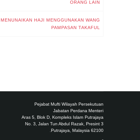
ORANG LAIN
16: MENUNAIKAN HAJI MENGGUNAKAN WANG
PAMPASAN TAKAFUL
Pejabat Mufti Wilayah Persekutuan
Jabatan Perdana Menteri
Aras 5, Blok D, Kompleks Islam Putrajaya
No. 3, Jalan Tun Abdul Razak, Presint 3
62100 Putrajaya, Malaysia.