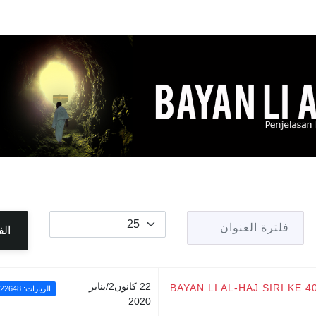
فلترة العنوان
عدد الإظهارات:
الف
22 كانون2/يناير
BAYAN LI AL-HAJ SIRI KE
الزيارات: 22648
2020