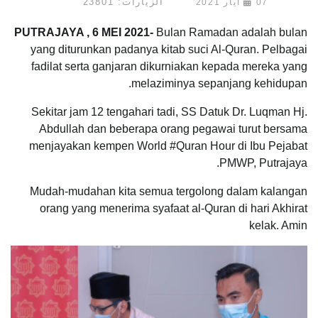
الزيارات: 23801
07 أيار 2021
PUTRAJAYA , 6 MEI 2021-
Bulan Ramadan adalah bulan
yang diturunkan padanya kitab suci Al-Quran. Pelbagai
fadilat serta ganjaran dikurniakan kepada mereka yang
melaziminya sepanjang kehidupan.
Sekitar jam 12 tengahari tadi, SS Datuk Dr. Luqman Hj.
Abdullah dan beberapa orang pegawai turut bersama
menjayakan kempen World #Quran Hour di Ibu Pejabat
PMWP, Putrajaya.
Mudah-mudahan kita semua tergolong dalam kalangan
orang yang menerima syafaat al-Quran di hari Akhirat
kelak. Amin