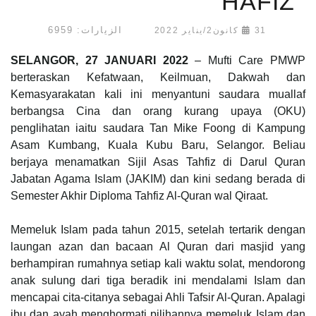
HAFIZ
الزيارات: 6959
31 كانون2/يناير 2022
SELANGOR, 27 JANUARI 2022
– Mufti Care PMWP
berteraskan Kefatwaan, Keilmuan, Dakwah dan
Kemasyarakatan kali ini menyantuni saudara muallaf
berbangsa Cina dan orang kurang upaya (OKU)
penglihatan iaitu saudara Tan Mike Foong di Kampung
Asam Kumbang, Kuala Kubu Baru, Selangor. Beliau
berjaya menamatkan Sijil Asas Tahfiz di Darul Quran
Jabatan Agama Islam (JAKIM) dan kini sedang berada di
Semester Akhir Diploma Tahfiz Al-Quran wal Qiraat.
Memeluk Islam pada tahun 2015, setelah tertarik dengan
laungan azan dan bacaan Al Quran dari masjid yang
berhampiran rumahnya setiap kali waktu solat, mendorong
anak sulung dari tiga beradik ini mendalami Islam dan
mencapai cita-citanya sebagai Ahli Tafsir Al-Quran. Apalagi
ibu dan ayah menghormati pilihannya memeluk Islam dan