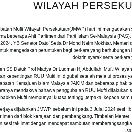
WILAYAH PERSEKU
n Mufti Wilayah Persekutuan(JMWP) hari ini mengadakan se
ma beberapa Ahli Parlimen dari Parti Islam Se-Malaysia (PAS
 2024, YB Senator Dato’ Setia Dr Mohd Naim Mokhtar, Menteri
untuk mengadakan peruntukan bagi perkara yang berhubungan 
doktrin syarak serta perkara
oleh SS Datuk Prof Madya Dr Luqman Hj Abdullah, Mufti Wilaya
an kepentingan RUU Mufti ini digubal setelah melalui proses 
atan Kemajuan Islam Malaysia JAKIM dan beberapa pihak berk
aranya mendakwa bahawa penggubalan RUU Mufti dilakukan se
bkan Mufti mempunyai kuasa tertinggi,terpakai kepada semua 
 berjaya dijalankan JMWP, sebelum ini pada 3 Julai 2024 sesi lib
arlimen dari blok kerajaan dan pembangkang. Timbalan Menter
an sesi taklimat dengan mendapat sambutan memberangsangkan 
sa