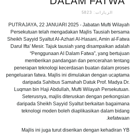
DALAM FATWA
الزيارات: 5823
PUTRAJAYA, 22 JANUARI 2025 - Jabatan Mufti Wilayah
Persekutuan telah mengadakan Majlis Tausiah bersama
Sheikh Sayyid Syaltut Al-Azhari Al-Hasani, Amin al-Fatwa
Darul Ifta’ Mesir. Tajuk tausiah yang disampaikan adalah
“Penggunaan AI Dalam Fatwa”, yang bertujuan
memberikan pandangan dan pencerahan tentang
penerapan teknologi kecerdasan buatan dalam proses
pengeluaran fatwa. Majlis ini dimulakan dengan ucaptama
daripada Sahibus Samahah Datuk Prof. Madya Dr.
Luqman bin Haji Abdullah, Mufti Wilayah Persekutuan.
Seterusnya, majlis diteruskan dengan perkongsian
daripada Sheikh Sayyid Syaltut berkaitan bagaimana
teknologi moden boleh diaplikasikan dalam bidang
kefatwaan.
Majlis ini juga turut diserikan dengan kehadiran YB