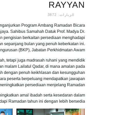
RAYYAN
الزيارات: 3872
nganjurkan Program Ambang Ramadan Bicara
ajaya. Sahibus Samahah Datuk Prof. Madya Dr.
n pengisian berkaitan persediaan menghadapi
n sepanjang bulan yang penuh keberkatan ini.
Pengurusan (BKP), Jabatan Perkhidmatan Awam.
, tetapi juga madrasah ruhani yang mendidik
aan malam Lailatul Qadar, di mana amalan pada
badah dengan penuh keikhlasan dan kesungguhan
na para peserta berpeluang mendapatkan jawapan
meningkatkan persediaan menjelang Ramadan.
ningkatkan amal ibadah serta kesedaran dalam
api Ramadan tahun ini dengan lebih bersedia.