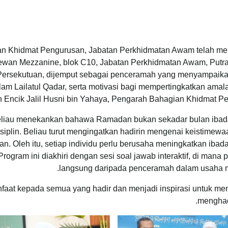
 Khidmat Pengurusan, Jabatan Perkhidmatan Awam telah me
Dewan Mezzanine, blok C10, Jabatan Perkhidmatan Awam, Putr
h Persekutuan, dijemput sebagai penceramah yang menyampaika
m Lailatul Qadar, serta motivasi bagi mempertingkatkan amala
ran Encik Jalil Husni bin Yahaya, Pengarah Bahagian Khidmat 
eliau menekankan bahawa Ramadan bukan sekadar bulan ibadah
isiplin. Beliau turut mengingatkan hadirin mengenai keistimew
ulan. Oleh itu, setiap individu perlu berusaha meningkatkan i
 Program ini diakhiri dengan sesi soal jawab interaktif, di ma
langsung daripada penceramah dalam usaha 
aat kepada semua yang hadir dan menjadi inspirasi untuk me
menghad