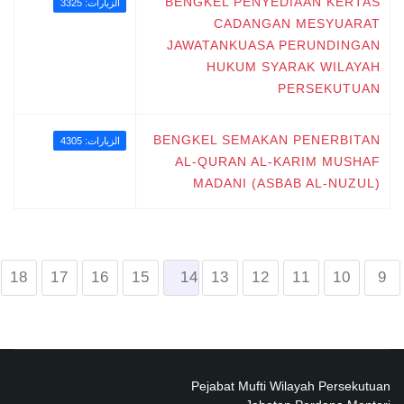
BENGKEL PENYEDIAAN KERTAS
الزيارات: 3325
CADANGAN MESYUARAT
JAWATANKUASA PERUNDINGAN
HUKUM SYARAK WILAYAH
PERSEKUTUAN
BENGKEL SEMAKAN PENERBITAN
الزيارات: 4305
AL-QURAN AL-KARIM MUSHAF
MADANI (ASBAB AL-NUZUL)
18
17
16
15
14
13
12
11
10
9
Pejabat Mufti Wilayah Persekutuan