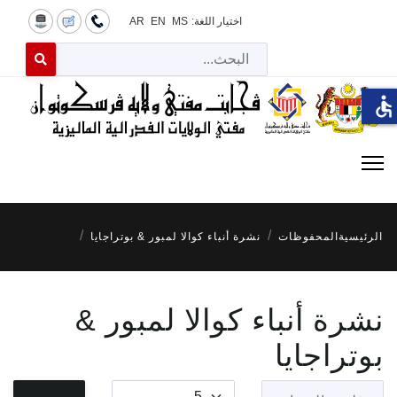
اختيار اللغة:
MS
EN
AR
البح
 for results.
accessible
الرئيسية
المحفوظات
نشرة أنباء كوالا لمبور & بوتراجايا
نشرة أنباء كوالا لمبور &
بوتراجايا
فلترة العنوان
عدد الإظهارات: