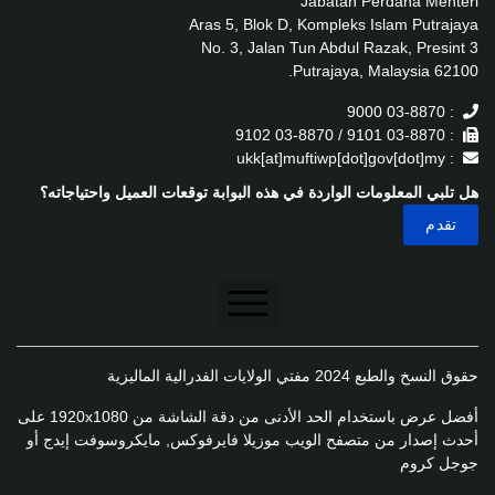
Jabatan Perdana Menteri
Aras 5, Blok D, Kompleks Islam Putrajaya
No. 3, Jalan Tun Abdul Razak, Presint 3
62100 Putrajaya, Malaysia.
: 03-8870 9000
: 03-8870 9101 / 03-8870 9102
: ukk[at]muftiwp[dot]gov[dot]my
هل تلبي المعلومات الواردة في هذه البوابة توقعات العميل واحتياجاته؟
تنصل
حقوق النسخ والطبع 2024 مفتي الولايات الفدرالية الماليزية
سياسة الخصوصية
أفضل عرض باستخدام الحد الأدنى من دقة الشاشة من 1920x1080 على
سياسة الخصوصية
أحدث إصدار من متصفح الويب موزيلا فايرفوكس, مايكروسوفت إيدج أو
جوجل كروم
سياسة تطبيق الخصوصية