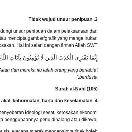
3. Tidak wujud unsur penipuan
andungi unsur penipuan dalam pelaksanaan dan
tau mencipta gambar/grafik yang mengelirukan
akan. Hal ini selari dengan firman Allah SWT:
إِنَّمَا يَفْتَرِي الْكَذِبَ الَّذِينَ لَا يُؤْمِنُونَ بِآيَاتِ اللَّهِ
llah dan mereka itu ialah orang yang bertabiat
berdusta.”
Surah al-Nahl (105)
4. Tidak mendatang kemudaratan kepada agama , jiwa, akal, kehormatan, harta dan keselamatan
 penyebaran ideologi sesat, kerosakan ekonomi
ka penggunaannya perlu dihalang atau dikawal.
anusia, wacana syarak mengenainya tidak boleh