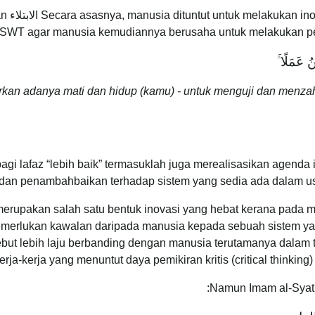
qasid
h SWT agar manusia kemudiannya berusaha untuk melakukan pek
ُ عَمَلًا ۚ
irkan adanya mati dan hidup (kamu) - untuk menguji dan menza
 bagi lafaz “lebih baik” termasuklah juga merealisasikan agend
dan penambahbaikan terhadap sistem yang sedia ada dalam usa
I merupakan salah satu bentuk inovasi yang hebat kerana pada 
emerlukan kawalan daripada manusia kepada sebuah sistem yang
ut lebih laju berbanding dengan manusia terutamanya dalam tu
erja-kerja yang menuntut daya pemikiran kritis (critical thinkin
Namun Imam al-Syatib