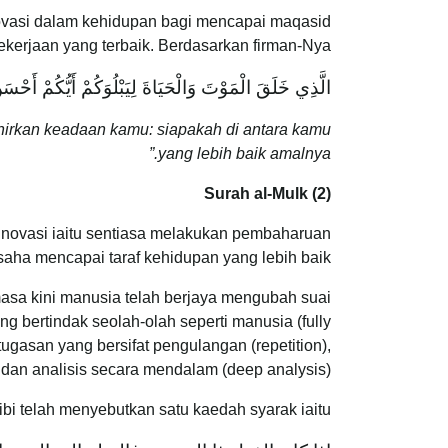
erjaan yang terbaik. Berdasarkan firman-Nya:
الَّذِي خَلَقَ الْمَوْتَ وَالْحَيَاةَ لِيَبْلُوَكُمْ أَيُّكُمْ أَحْسَن
hirkan keadaan kamu: siapakah di antara kamu
yang lebih baik amalnya.”
Surah al-Mulk (2)
a inovasi iaitu sentiasa melakukan pembaharuan
ha mencapai taraf kehidupan yang lebih baik.
masa kini manusia telah berjaya mengubah suai
 bertindak seolah-olah seperti manusia (fully
gasan yang bersifat pengulangan (repetition),
g) dan analisis secara mendalam (deep analysis).
i telah menyebutkan satu kaedah syarak iaitu: