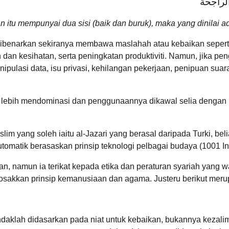
الراجحة
n itu mempunyai dua sisi (baik dan buruk), maka yang dinilai a
 dibenarkan sekiranya membawa maslahah atau kebaikan seperti
n dan kesihatan, serta peningkatan produktiviti. Namun, jik
anipulasi data, isu privasi, kehilangan pekerjaan, penipuan s
h lebih mendominasi dan penggunaannya dikawal selia denga
lim yang soleh iaitu al-Jazari yang berasal daripada Turki, bel
omatik berasaskan prinsip teknologi pelbagai budaya (1001 Inv
 namun ia terikat kepada etika dan peraturan syariah yang wajib
akkan prinsip kemanusiaan dan agama. Justeru berikut merupak
klah didasarkan pada niat untuk kebaikan, bukannya kezalima