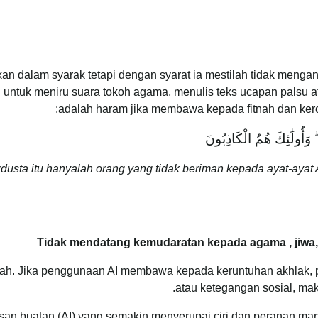
an dalam syarak tetapi dengan syarat ia mestilah tidak meng
untuk meniru suara tokoh agama, menulis teks ucapan palsu a
adalah haram jika membawa kepada fitnah dan keros
 ۖ وَأُولَٰئِكَ هُمُ الْكَاذِبُونَ
usta itu hanyalah orang yang tidak beriman kepada ayat-ayat A
ri’ah. Jika penggunaan AI membawa kepada keruntuhan akhlak,
atau ketegangan sosial, ma
asan buatan (AI) yang semakin menyerupai ciri dan peranan m