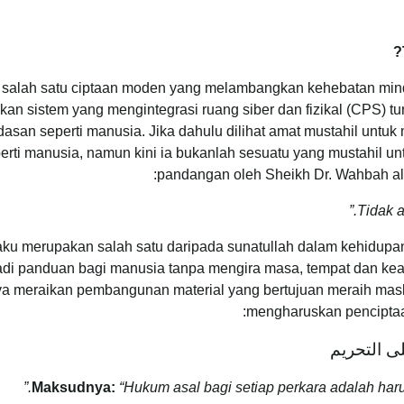
 salah satu ciptaan moden yang melambangkan kehebatan min
an sistem yang mengintegrasi ruang siber dan fizikal (CPS) 
erdasan seperti manusia. Jika dahulu dilihat amat mustahil un
perti manusia, namun kini ia bukanlah sesuatu yang mustahil un
pandangan oleh Sheikh Dr. Wahbah al-Zu
laku merupakan salah satu daripada sunatullah dalam kehidupan
enjadi panduan bagi manusia tanpa mengira masa, tempat dan k
nya meraikan pembangunan material yang bertujuan meraih ma
mengharuskan penciptaa
لى التحريم
Maksudnya:
“Hukum asal bagi setiap perkara adalah har