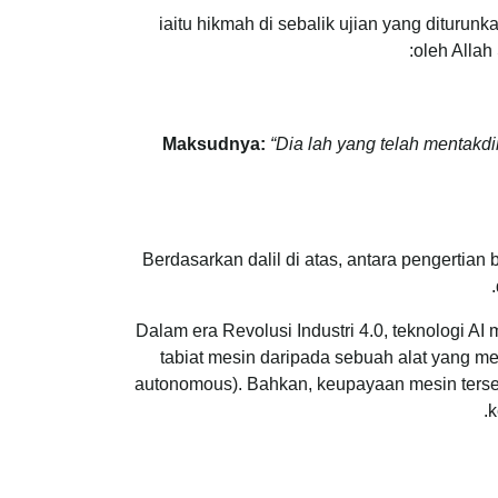
Secara asasnya, manusia dituntut untuk melakukan inovasi dalam kehidupan bagi mencapai ma الابتلاء iaitu hikmah di sebalik ujian yang diturunkan
oleh Alla
Maksudnya:
“
Dia lah yang telah mentakd
Berdasarkan dalil di atas, antara pengertian
Dalam era Revolusi Industri 4.0, teknologi A
tabiat mesin daripada sebuah alat yang m
autonomous). Bahkan, keupayaan mesin terseb
k