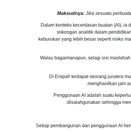
.
Maksudnya:
Jika sesuatu perbuata
Dalam konteks kecerdasan buatan (AI), ia
sokongan analitik dalam pendidika
keburukan yang lebih besar seperti risiko m
Walau bagaimanapun, selagi sisi maslaha
Di Eropah terdapat seorang jurutera mus
menghasilkan jam aut
Penggunaan AI adalah suatu keperluan,
disalahgunakan sehingga meros
Setiap pembangunan dan penggunaan AI henda