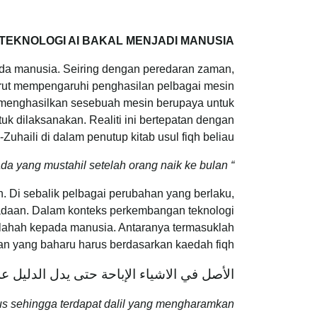
TEKNOLOGI AI BAKAL MENJADI MANUSIA?
da manusia. Seiring dengan peredaran zaman,
turut mempengaruhi penghasilan pelbagai mesin
tuk menghasilkan sesebuah mesin berupaya untuk
tuk dilaksanakan. Realiti ini bertepatan dengan
haili di dalam penutup kitab usul fiqh beliau:
“ Tidak ada yang mustahil setelah orang naik ke bulan.”
. Di sebalik pelbagai perubahan yang berlaku,
eadaan. Dalam konteks perkembangan teknologi
slahah kepada manusia. Antaranya termasuklah
n yang baharu harus berdasarkan kaedah fiqh:
الأصل في الاشياء الإباحة حتى يدل الدليل ع
us sehingga terdapat dalil yang mengharamkan.”