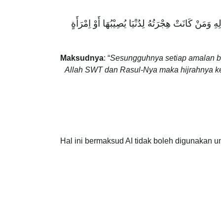
َمَنْ كَانَتْ هِجْرَتُهُ لِدُنْيَا يُصِيْبُهَا أَوْ اِمْرَأَةٍ
Maksudnya
: “
Sesungguhnya setiap amalan be
Allah SWT dan Rasul-Nya maka hijrahnya ke
Hal ini bermaksud AI tidak boleh digunakan 