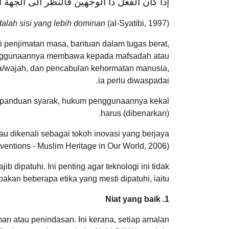
إذا كان الفعل ذا الوجهين فالنظر الى الجهة 
dalah sisi yang lebih dominan
(al-Syatibi, 1997)
 penjimatan masa, bantuan dalam tugas berat,
a penggunaannya membawa kepada mafsadah atau
uara/wajah, dan pencabulan kehormatan manusia,
ia perlu diwaspadai.
n panduan syarak, hukum penggunaannya kekal
harus (dibenarkan).
iau dikenali sebagai tokoh inovasi yang berjaya
entions - Muslim Heritage in Our World, 2006).
 dipatuhi. Ini penting agar teknologi ini tidak
an beberapa etika yang mesti dipatuhi, iaitu:
1. Niat yang baik
n atau penindasan. Ini kerana, setiap amalan