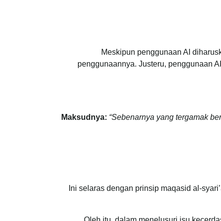
Meskipun penggunaan AI diharusk
penggunaannya. Justeru, penggunaan AI 
Maksudnya:
“Sebenarnya yang tergamak berd
Ini selaras dengan prinsip maqasid al-sya
Oleh itu, dalam menelusuri isu kecerd