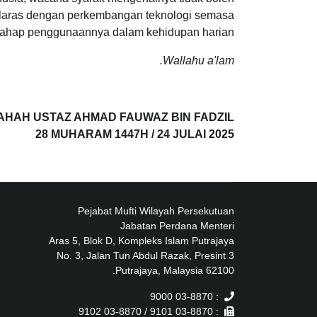
selaras dengan perkembangan teknologi semasa
 tahap penggunaannya dalam kehidupan harian.
Wallahu a'lam.
AHAH USTAZ AHMAD FAUWAZ BIN FADZIL
28 MUHARAM 1447H / 24 JULAI 2025
Pejabat Mufti Wilayah Persekutuan
Jabatan Perdana Menteri
Aras 5, Blok D, Kompleks Islam Putrajaya
No. 3, Jalan Tun Abdul Razak, Presint 3
62100 Putrajaya, Malaysia.
: 03-8870 9000
: 03-8870 9101 / 03-8870 9102