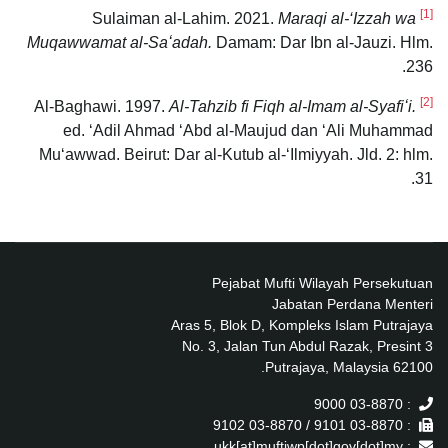
[1]
Maraqi al-‘Izzah wa
Sulaiman al-Lahim. 2021.
Muqawwamat al-Saʻadah.
Damam: Dar Ibn al-Jauzi. Hlm.
236.
[2]
Al-Tahzib fi Fiqh al-Imam al-Syafiʻi.
Al-Baghawi. 1997.
ed. ‘Adil Ahmad ‘Abd al-Maujud dan ‘Ali Muhammad
Muʻawwad. Beirut: Dar al-Kutub al-‘Ilmiyyah. Jld. 2: hlm.
31.
Pejabat Mufti Wilayah Persekutuan
Jabatan Perdana Menteri
Aras 5, Blok D, Kompleks Islam Putrajaya
No. 3, Jalan Tun Abdul Razak, Presint 3
62100 Putrajaya, Malaysia.
: 03-8870 9000
: 03-8870 9101 / 03-8870 9102
: ukk[at]muftiwp[dot]gov[dot]my