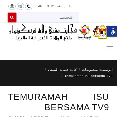
اختيار اللغة:
MS
EN
AR
البح
 for results.
accessible
الرئيسية
المحفوظات
كلمة فضيلة المفتى
Temuramah Isu bersama TV9
TEMURAMAH ISU
BERSAMA TV9