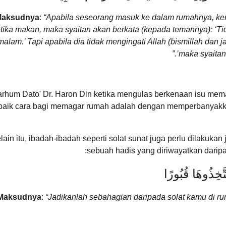
aksudnya
:
“Apabila seseorang masuk ke dalam rumahnya, kem
tika makan, maka syaitan akan berkata (kepada temannya): ‘T
malam.’ Tapi apabila dia tidak mengingati Allah (bismillah da
maka syaitan
rhum Dato' Dr. Haron Din ketika mengulas berkenaan isu mem
baik cara bagi memagar rumah adalah dengan memperbanyakka
lain itu, ibadah-ibadah seperti solat sunat juga perlu dilakukan
sebuah hadis yang diriwayatkan dari
َّخِذُوهَا قُبُورًا
Maksudnya
:
“Jadikanlah sebahagian daripada solat kamu di 