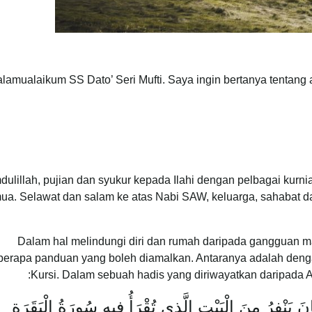
lamualaikum SS Dato’ Seri Mufti. Saya ingin bertanya tentang
ulillah, pujian dan syukur kepada Ilahi dengan pelbagai kurnia
ua. Selawat dan salam ke atas Nabi SAW, keluarga, sahabat da
Dalam hal melindungi diri dan rumah daripada gangguan ma
berapa panduan yang boleh diamalkan. Antaranya adalah deng
Kursi. Dalam sebuah hadis yang diriwayatkan daripada
انَ يَنْفِرُ مِنَ الْبَيْتِ الَّذِي تُقْرَأُ فِيهِ سُورَةُ الْبَقَرَةِ