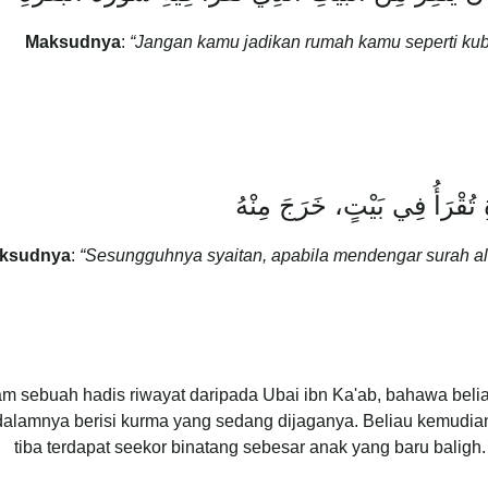
Maksudnya
:
“Jangan kamu jadikan rumah kamu seperti kub
 تُقْرَأُ فِي بَيْتٍ، خَرَجَ مِنْهُ
ksudnya
:
“Sesungguhnya syaitan, apabila mendengar surah a
m sebuah hadis riwayat daripada Ubai ibn Ka'ab, bahawa bel
dalamnya berisi kurma yang sedang dijaganya. Beliau kemudia
tiba terdapat seekor binatang sebesar anak yang baru baligh