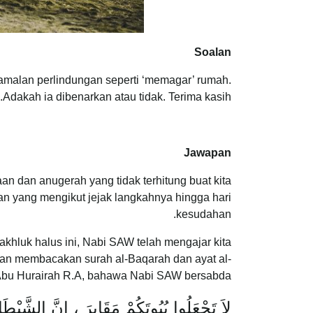
Soalan
 amalan perlindungan seperti ‘memagar’ rumah.
Adakah ia dibenarkan atau tidak. Terima kasih.
Jawapan
an dan anugerah yang tidak terhitung buat kita
n yang mengikut jejak langkahnya hingga hari
kesudahan.
khluk halus ini, Nabi SAW telah mengajar kita
an membacakan surah al-Baqarah dan ayat al-
 Abu Hurairah R.A, bahawa Nabi SAW bersabda:
لاَ تَجْعَلُوا بُيُوتَكُمْ مَقَابِرَ ، إِنَّ الشَّيْطَ