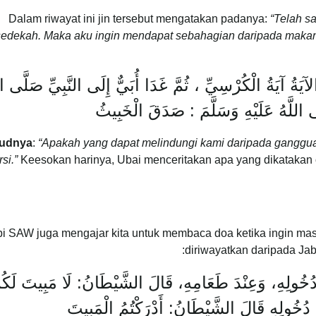
Dalam riwayat ini jin tersebut mengatakan padanya:
“Telah s
sedekah. Maka aku ingin mendapat sebahagian daripada makan
َةُ آيَةُ الْكُرْسِيِّ ، ثُمَّ غَدَا أُبَيٌّ إِلَى النَّبِيِّ صَلَّى الل
َّى اللَّهُ عَلَيْهِ وَسَلَّمَ : صَدَقَ الْخَبِيثُ
udnya
:
“Apakah yang dapat melindungi kami daripada gangg
si.”
Keesokan harinya, Ubai menceritakan apa yang dikatakan 
i SAW juga mengajar kita untuk membaca doa ketika ingin ma
diriwayatkan daripada Ja
دَ دُخُولِهِ، وَعِنْدَ طَعَامِهِ، قَالَ الشَّيْطَانُ: لَا مَبِيتَ لَكُم
َ دُخُولِهِ قَالَ الشَّيْطَانُ: أَدْرَكْتُمُ الْمَبِيتَ