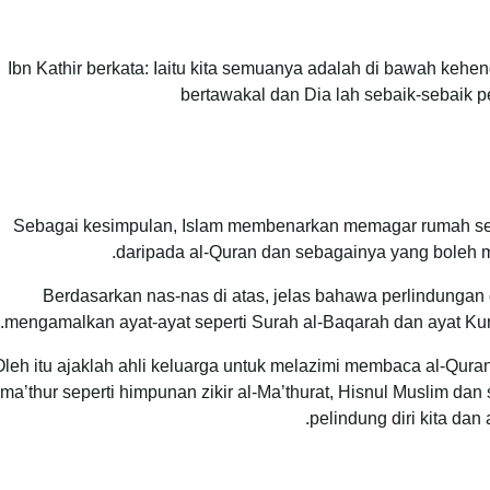
Ibn Kathir berkata: Iaitu kita semuanya adalah di bawah keh
bertawakal dan Dia lah sebaik-sebaik p
Sebagai kesimpulan, Islam membenarkan memagar rumah sel
daripada al-Quran dan sebagainya yang boleh m
Berdasarkan nas-nas di atas, jelas bahawa perlindungan 
mengamalkan ayat-ayat seperti Surah al-Baqarah dan ayat Kur
Oleh itu ajaklah ahli keluarga untuk melazimi membaca al-Quran 
ma’thur seperti himpunan zikir al-Ma’thurat, Hisnul Muslim d
pelindung diri kita dan