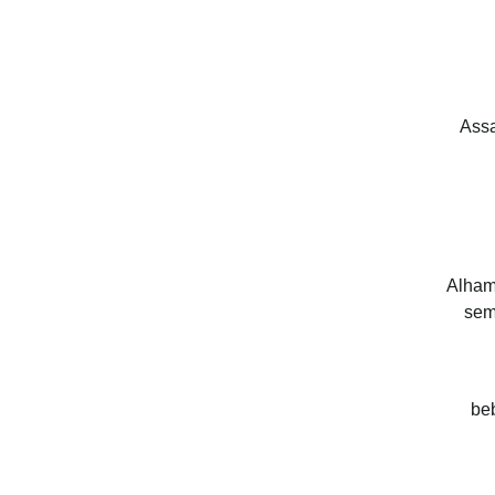
Assa
Alhamd
sem
be