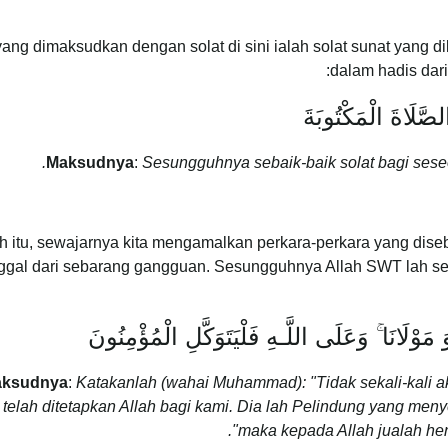
ang dimaksudkan dengan solat di sini ialah solat sunat yang di
dalam hadis dar
لصَّلَاةَ الْمَكْتُوبَةَ
Maksudnya
:
Sesungguhnya sebaik-baik solat bagi seseo
h itu, sewajarnya kita mengamalkan perkara-perkara yang dise
nggal dari sebarang gangguan. Sesungguhnya Allah SWT lah se
 مَوْلَانَا ۚ وَعَلَى اللَّـهِ فَلْيَتَوَكَّلِ الْمُؤْمِنُونَ
ksudnya
:
Katakanlah (wahai Muhammad): "Tidak sekali-kali 
 telah ditetapkan Allah bagi kami. Dia lah Pelindung yang men
maka kepada Allah jualah he