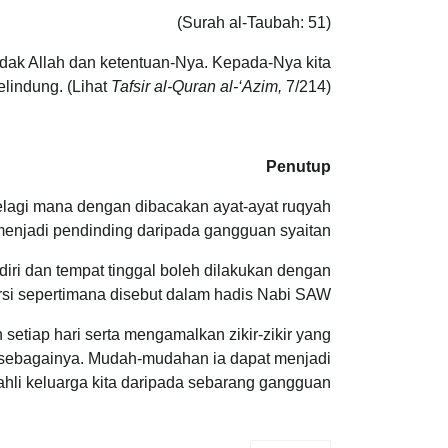
(Surah al-Taubah: 51)
endak Allah dan ketentuan-Nya. Kepada-Nya kita
elindung. (Lihat
Tafsir al-Quran al-‘Azim,
7/214)
Penutup
agi mana dengan dibacakan ayat-ayat ruqyah
enjadi pendinding daripada gangguan syaitan.
diri dan tempat tinggal boleh dilakukan dengan
si sepertimana disebut dalam hadis Nabi SAW.
setiap hari serta mengamalkan zikir-zikir yang
an sebagainya. Mudah-mudahan ia dapat menjadi
 ahli keluarga kita daripada sebarang gangguan.