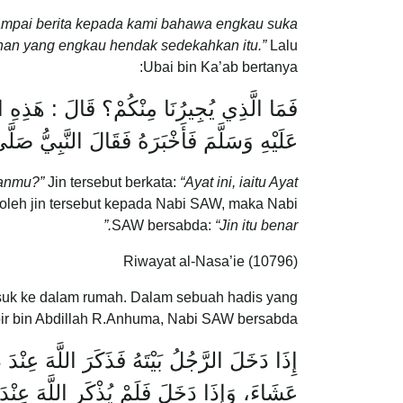
ampai berita kepada kami bahawa engkau suka
an yang engkau hendak sedekahkan itu.”
Lalu
Ubai bin Ka’ab bertanya:
فَمَا الَّذِي يُجِيرُنَا مِنْكُمْ؟ قَالَ : هَذِهِ الآي
عَلَيْهِ وَسَلَّمَ فَأَخْبَرَهُ فَقَالَ النَّبِيُّ صَل
uanmu?”
Jin tersebut berkata:
“Ayat ini, iaitu Ayat
oleh jin tersebut kepada Nabi SAW, maka Nabi
SAW bersabda:
“Jin itu benar.”
Riwayat al-Nasa’ie (10796)
suk ke dalam rumah. Dalam sebuah hadis yang
bir bin Abdillah R.Anhuma, Nabi SAW bersabda:
إِذَا دَخَلَ الرَّجُلُ بَيْتَهُ فَذَكَرَ اللَّهَ عِنْ
عَشَاءَ، وَإِذَا دَخَلَ فَلَمْ يُذْكَرِ اللَّهَ عِنْد