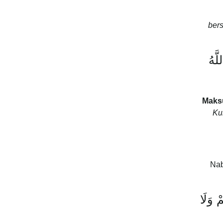
ber
َّهُ
Maks
Kur
Nab
ْ وَلَا