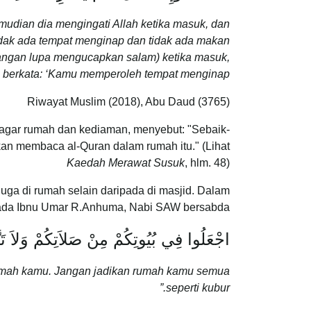
udian dia mengingati Allah ketika masuk, dan
idak ada tempat menginap dan tidak ada makan
n jangan lupa mengucapkan salam) ketika masuk,
 berkata: ‘Kamu memperoleh tempat menginap’.”
Riwayat Muslim (2018), Abu Daud (3765)
agar rumah dan kediaman, menyebut: "Sebaik-
n membaca al-Quran dalam rumah itu." (Lihat
Kaedah Merawat Susuk
, hlm. 48)
 juga di rumah selain daripada di masjid. Dalam
pada Ibnu Umar R.Anhuma, Nabi SAW bersabda:
اجْعَلُوا فِي بُيُوتِكُمْ مِنْ صَلاَتِكُمْ وَلاَ تَت
rumah kamu. Jangan jadikan rumah kamu semua
seperti kubur.”