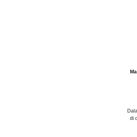
Ma
Dala
di 