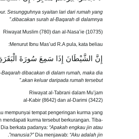
ur. Sesungguhnya syaitan lari dari rumah yang
dibacakan surah al-Baqarah di dalamnya.”
Riwayat Muslim (780) dan al-Nasa’ie (10735)
Menurut Ibnu Mas’ud R.A pula, kata beliau:
إِنَّ الشَّيْطَانَ إِذَا سَمِعَ سُورَةَ الْبَقَرَةِ
l-Baqarah dibacakan di dalam rumah, maka dia
akan keluar daripada rumah tersebut.”
Riwayat al-Tabrani dalam Mu’jam
al-Kabir (8642) dan al-Darimi (3422)
iau mempunyai tempat pengeringan kurma yang
n mendapati kurma tersebut berkurangan. Tiba-
. Dia berkata padanya:
“Apakah engkau jin atau
.
manusia?”
Dia menjawab:
“Aku adalah jin”