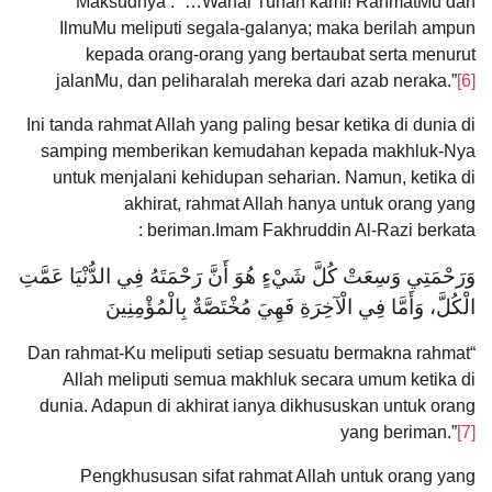
Maksudnya : “…Wahai Tuhan kami! RahmatMu dan
IlmuMu meliputi segala-galanya; maka berilah ampun
kepada orang-orang yang bertaubat serta menurut
jalanMu, dan peliharalah mereka dari azab neraka.”
[6]
Ini tanda rahmat Allah yang paling besar ketika di dunia di
samping memberikan kemudahan kepada makhluk-Nya
untuk menjalani kehidupan seharian. Namun, ketika di
akhirat, rahmat Allah hanya untuk orang yang
beriman.Imam Fakhruddin Al-Razi berkata :
‌وَرَحْمَتِي ‌وَسِعَتْ ‌كُلَّ ‌شَيْءٍ هُوَ أَنَّ رَحْمَتَهُ فِي الدُّنْيَا عَمَّتِ
الْكُلَّ، وَأَمَّا فِي الْآخِرَةِ فَهِيَ مُخْتَصَّةٌ بِالْمُؤْمِنِينَ
“Dan rahmat-Ku meliputi setiap sesuatu bermakna rahmat
Allah meliputi semua makhluk secara umum ketika di
dunia. Adapun di akhirat ianya dikhususkan untuk orang
yang beriman.”
[7]
Pengkhususan sifat rahmat Allah untuk orang yang