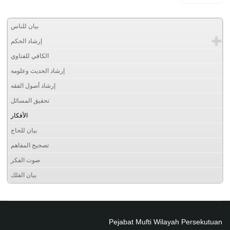
بيان للناس
إرشاد الحكم
الكافي للفتاوي
إرشاد الحديث وعلومه
إرشاد أصول الفقه
تحقيق المسائل
الأفكار
بيان للحاج
تصحيح المفاهم
صوت الفكر
بيان الفلك
Pejabat Mufti Wilayah Persekutuan