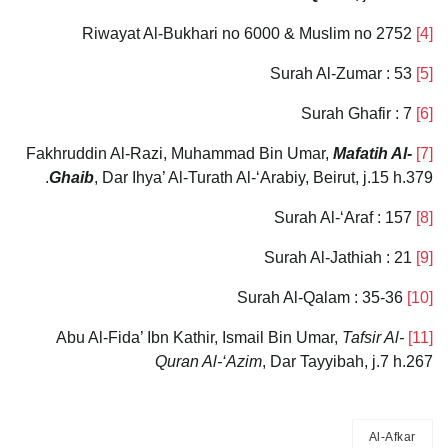
Riwayat Al-Bukhari no 6000 & Muslim no 2752
[4]
Surah Al-Zumar : 53
[5]
Surah Ghafir : 7
[6]
Mafatih Al-
Fakhruddin Al-Razi, Muhammad Bin Umar,
[7]
Ghaib
, Dar Ihya’ Al-Turath Al-‘Arabiy, Beirut, j.15 h.379.
Surah Al-‘Araf : 157
[8]
Surah Al-Jathiah : 21
[9]
Surah Al-Qalam : 35-36
[10]
Tafsir Al-
Abu Al-Fida’ Ibn Kathir, Ismail Bin Umar,
[11]
Quran Al-‘Azim
, Dar Tayyibah, j.7 h.267
Al-Afkar