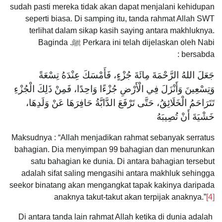
sudah pasti mereka tidak akan dapat menjalani kehidupan
seperti biasa. Di samping itu, tanda rahmat Allah SWT
terlihat dalam sikap kasih saying antara makhluknya.
Perkara ini telah dijelaskan oleh Nabi ﷺ. Baginda
bersabda :
‌جَعَلَ ‌اللهُ ‌الرَّحْمَةَ ‌مِائَةَ ‌جُزْءٍ، فَأَمْسَكَ عِنْدَهُ تِسْعَةً
وَتِسْعِينَ وَأَنْزَلَ فِي الْأَرْضِ جُزْءًا وَاحِدًا، فَمِنْ ذَلِكَ الْجُزْءِ
تَتَرَاحَمُ الْخَلَائِقُ، حَتَّى تَرْفَعَ الدَّابَّةُ حَافِرَهَا عَنْ وَلَدِهَا،
خَشْيَةَ أَنْ تُصِيبَهُ
Maksudnya : “Allah menjadikan rahmat sebanyak serratus
bahagian. Dia menyimpan 99 bahagian dan menurunkan
satu bahagian ke dunia. Di antara bahagian tersebut
adalah sifat saling mengasihi antara makhluk sehingga
seekor binatang akan mengangkat tapak kakinya daripada
anaknya takut-takut akan terpijak anaknya.”
[4]
Di antara tanda lain rahmat Allah ketika di dunia adalah