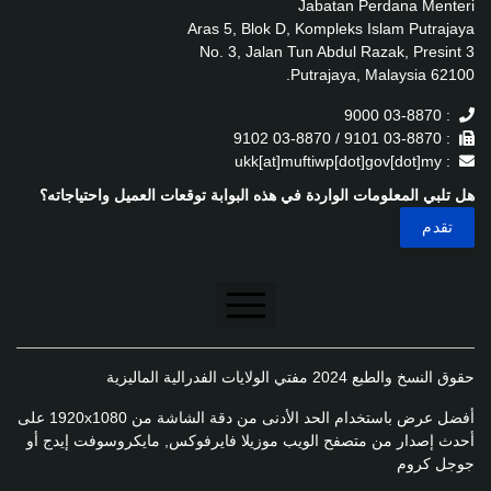
Jabatan Perdana Menteri
Aras 5, Blok D, Kompleks Islam Putrajaya
No. 3, Jalan Tun Abdul Razak, Presint 3
62100 Putrajaya, Malaysia.
: 03-8870 9000
: 03-8870 9101 / 03-8870 9102
: ukk[at]muftiwp[dot]gov[dot]my
هل تلبي المعلومات الواردة في هذه البوابة توقعات العميل واحتياجاته؟
تنصل
حقوق النسخ والطبع 2024 مفتي الولايات الفدرالية الماليزية
سياسة الخصوصية
أفضل عرض باستخدام الحد الأدنى من دقة الشاشة من 1920x1080 على
سياسة الخصوصية
أحدث إصدار من متصفح الويب موزيلا فايرفوكس, مايكروسوفت إيدج أو
جوجل كروم
سياسة تطبيق الخصوصية