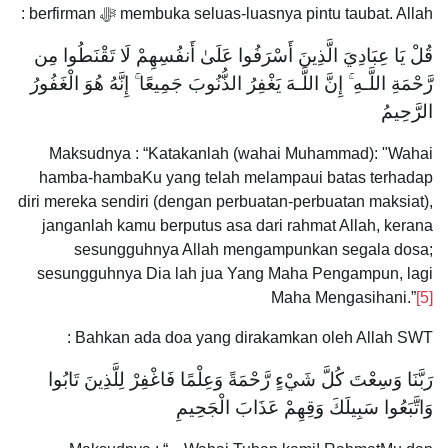
membuka seluas-luasnya pintu taubat. Allah ﷻ berfirman :
قُلْ يَا عِبَادِيَ الَّذِينَ أَسْرَفُوا عَلَىٰ أَنفُسِهِمْ لَا تَقْنَطُوا مِن
رَّحْمَةِ اللَّـهِ ۚ إِنَّ اللَّـهَ يَغْفِرُ الذُّنُوبَ جَمِيعًا ۚ إِنَّهُ هُوَ الْغَفُورُ
الرَّحِيمُ
Maksudnya : “Katakanlah (wahai Muhammad): "Wahai
hamba-hambaKu yang telah melampaui batas terhadap
diri mereka sendiri (dengan perbuatan-perbuatan maksiat),
janganlah kamu berputus asa dari rahmat Allah, kerana
sesungguhnya Allah mengampunkan segala dosa;
sesungguhnya Dia lah jua Yang Maha Pengampun, lagi
Maha Mengasihani.”
[5]
Bahkan ada doa yang dirakamkan oleh Allah SWT :
رَبَّنَا وَسِعْتَ كُلَّ شَيْءٍ رَّحْمَةً وَعِلْمًا فَاغْفِرْ لِلَّذِينَ تَابُوا
وَاتَّبَعُوا سَبِيلَكَ وَقِهِمْ عَذَابَ الْجَحِيمِ