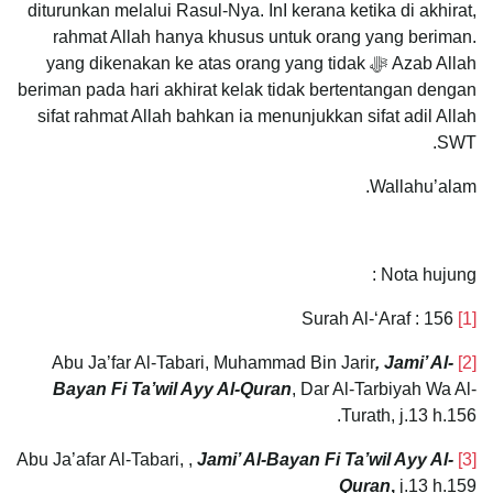
diturunkan melalui Rasul-Nya. InI kerana ketika di akhirat,
rahmat Allah hanya khusus untuk orang yang beriman.
Azab Allah ﷻ yang dikenakan ke atas orang yang tidak
beriman pada hari akhirat kelak tidak bertentangan dengan
sifat rahmat Allah bahkan ia menunjukkan sifat adil Allah
SWT.
Wallahu’alam.
Nota hujung :
Surah Al-‘Araf : 156
[1]
, Jami’ Al-
Abu Ja’far Al-Tabari, Muhammad Bin Jarir
[2]
Bayan Fi Ta’wil Ayy Al-Quran
, Dar Al-Tarbiyah Wa Al-
Turath, j.13 h.156.
Jami’ Al-Bayan Fi Ta’wil Ayy Al-
Abu Ja’afar Al-Tabari, ,
[3]
Quran
,
j.13 h.159