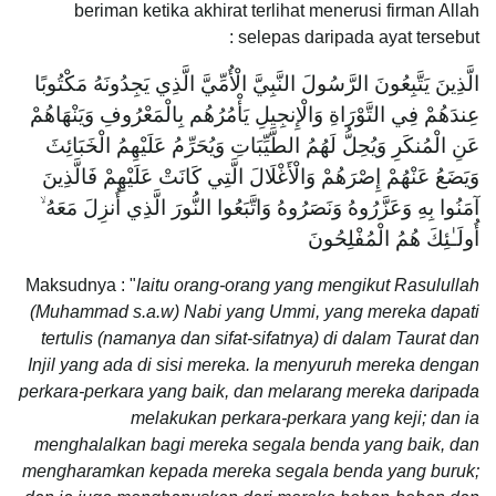
beriman ketika akhirat terlihat menerusi firman Allah
selepas daripada ayat tersebut :
الَّذِينَ يَتَّبِعُونَ الرَّسُولَ النَّبِيَّ الْأُمِّيَّ الَّذِي يَجِدُونَهُ مَكْتُوبًا
عِندَهُمْ فِي التَّوْرَاةِ وَالْإِنجِيلِ يَأْمُرُهُم بِالْمَعْرُوفِ وَيَنْهَاهُمْ
عَنِ الْمُنكَرِ وَيُحِلُّ لَهُمُ الطَّيِّبَاتِ وَيُحَرِّمُ عَلَيْهِمُ الْخَبَائِثَ
وَيَضَعُ عَنْهُمْ إِصْرَهُمْ وَالْأَغْلَالَ الَّتِي كَانَتْ عَلَيْهِمْ فَالَّذِينَ
آمَنُوا بِهِ وَعَزَّرُوهُ وَنَصَرُوهُ وَاتَّبَعُوا النُّورَ الَّذِي أُنزِلَ مَعَهُ ۙ
أُولَـٰئِكَ هُمُ الْمُفْلِحُونَ
Maksudnya : "
Iaitu orang-orang yang mengikut Rasulullah
(Muhammad s.a.w) Nabi yang Ummi, yang mereka dapati
tertulis (namanya dan sifat-sifatnya) di dalam Taurat dan
Injil yang ada di sisi mereka. Ia menyuruh mereka dengan
perkara-perkara yang baik, dan melarang mereka daripada
melakukan perkara-perkara yang keji; dan ia
menghalalkan bagi mereka segala benda yang baik, dan
mengharamkan kepada mereka segala benda yang buruk;