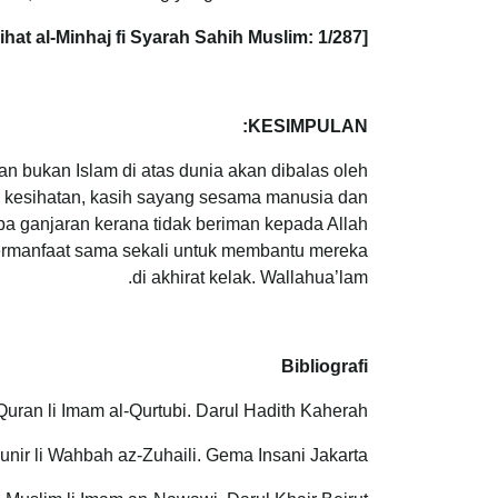
[Lihat al-Minhaj fi Syarah Sahih Muslim: 1/287]
KESIMPULAN:
n bukan Islam di atas dunia akan dibalas oleh
i, kesihatan, kasih sayang sesama manusia dan
apa ganjaran kerana tidak beriman kepada Allah
bermanfaat sama sekali untuk membantu mereka
di akhirat kelak. Wallahua’lam.
Bibliografi
uran li Imam al-Qurtubi. Darul Hadith Kaherah.
Munir li Wahbah az-Zuhaili. Gema Insani Jakarta.