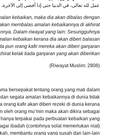
عمل لله تعالى، في الدنيا حتى إذا أفضى إلى الآخرة،
malan kebaikan, maka dia akan dibalas dengan
 akan membalas amalan kebaikannya di akhirat
tannya. Dalam riwayat yang lain: Sesungguhnya
lan kebaikan kerana dia akan diberi balasan
Ada pun orang kafir mereka akan diberi ganjaran
hirat kelak tiada ganjaran yang akan diberikan”
(Riwayat Muslim: 2808)
ama bersepakat tentang orang yang mati dalam
, dan segala amalan kebaikannya di dunia tidak
orang kafir akan diberi rezeki di dunia kerana
n oleh orang mu’min maka akan dikira sebagai
u hanya terpakai pada perbuatan kebaikan yang
bagai ibadah (contohnya solat memerlukan niat)
akah, membantu orang yang susah dan lain-lain.