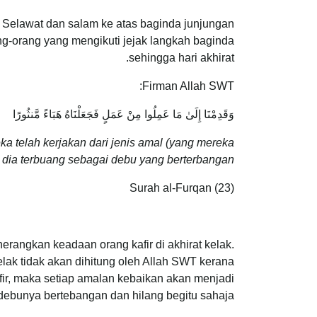
. Selawat dan salam ke atas baginda junjungan
g-orang yang mengikuti jejak langkah baginda
sehingga hari akhirat.
Firman Allah SWT:
وَقَدِمْنَا إِلَىٰ مَا عَمِلُوا مِنْ عَمَلٍ فَجَعَلْنَاهُ هَبَاءً مَّنثُورًا
a telah kerjakan dari jenis amal (yang mereka
n dia terbuang sebagai debu yang berterbangan”
Surah al-Furqan (23)
rangkan keadaan orang kafir di akhirat kelak.
elak tidak akan dihitung oleh Allah SWT kerana
afir, maka setiap amalan kebaikan akan menjadi
 debunya bertebangan dan hilang begitu sahaja.