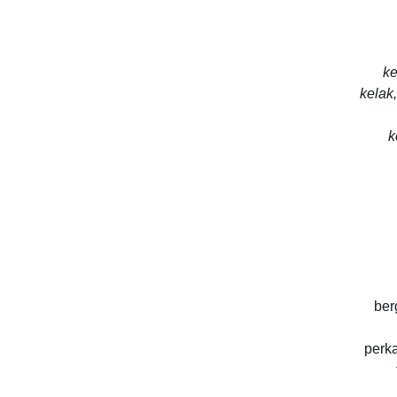
ke
kelak
k
ber
perk