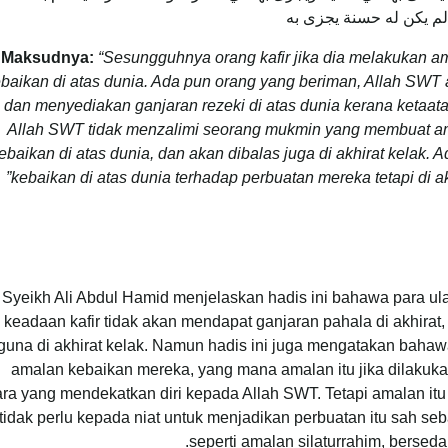
 لم يكن له حسنة يجزى به
Maksudnya:
“Sesungguhnya orang kafir jika dia melakukan a
baikan di atas dunia. Ada pun orang yang beriman, Allah SWT
, dan menyediakan ganjaran rezeki di atas dunia kerana ketaa
Allah SWT tidak menzalimi seorang mukmin yang membuat ama
ebaikan di atas dunia, dan akan dibalas juga di akhirat kelak. 
kebaikan di atas dunia terhadap perbuatan mereka tetapi di ak
Syeikh Ali Abdul Hamid menjelaskan hadis ini bahawa para ul
keadaan kafir tidak akan mendapat ganjaran pahala di akhirat
guna di akhirat kelak. Namun hadis ini juga mengatakan bahawa 
amalan kebaikan mereka, yang mana amalan itu jika dilakuka
ara yang mendekatkan diri kepada Allah SWT. Tetapi amalan it
tidak perlu kepada niat untuk menjadikan perbuatan itu sah se
seperti amalan silaturrahim, bersed