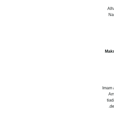
Alh
Na
Mak
Imam a
Ama
tia
de