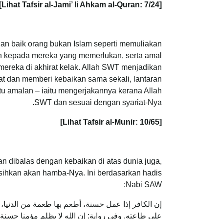
[Lihat Tafsir al-Jami’ li Ahkam al-Quran: 7/24]
lan baik orang bukan Islam seperti memuliakan
n kepada mereka yang memerlukan, serta amal
mereka di akhirat kelak. Allah SWT menjadikan
at dan memberi kebaikan sama sekali, lantaran
atu amalan – iaitu mengerjakannya kerana Allah
SWT dan sesuai dengan syariat-Nya.
[Lihat Tafsir al-Munir: 10/65]
n dibalas dengan kebaikan di atas dunia juga,
sihkan akan hamba-Nya. Ini berdasarkan hadis
Nabi SAW:
إن الكافر إذا عمل حسنة، أطعم بها طعمة من الدنيا، أم
على طاعته. وفي رواية‏:‏ ‏‏إن الله لا يظلم مؤمنا حسن