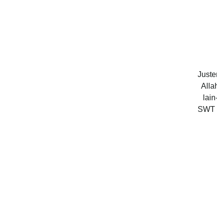
Juste
Alla
lain
SWT d