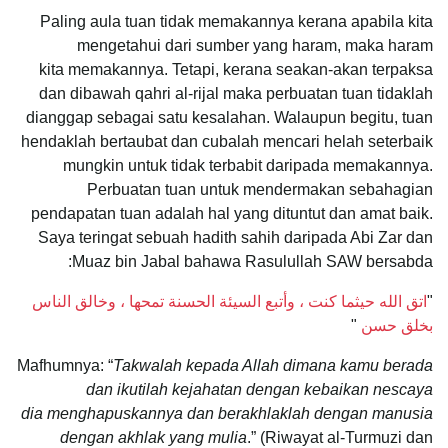
Paling aula tuan tidak memakannya kerana apabila kita
mengetahui dari sumber yang haram, maka haram
kita memakannya. Tetapi, kerana seakan-akan terpaksa
dan dibawah qahri al-rijal maka perbuatan tuan tidaklah
dianggap sebagai satu kesalahan. Walaupun begitu, tuan
hendaklah bertaubat dan cubalah mencari helah seterbaik
mungkin untuk tidak terbabit daripada memakannya.
Perbuatan tuan untuk mendermakan sebahagian
pendapatan tuan adalah hal yang dituntut dan amat baik.
Saya teringat sebuah hadith sahih daripada Abi Zar dan
Muaz bin Jabal bahawa Rasulullah SAW bersabda:
"
اتق الله حيثما كنت ، وأتبع السيئة الحسنة تمحها ، وخالق الناس
بخلق حسن
"
Mafhumnya: “
Takwalah kepada Allah dimana kamu berada
dan ikutilah kejahatan dengan kebaikan nescaya
dia menghapuskannya dan berakhlaklah dengan manusia
dengan akhlak yang mulia
.” (Riwayat al-Turmuzi dan