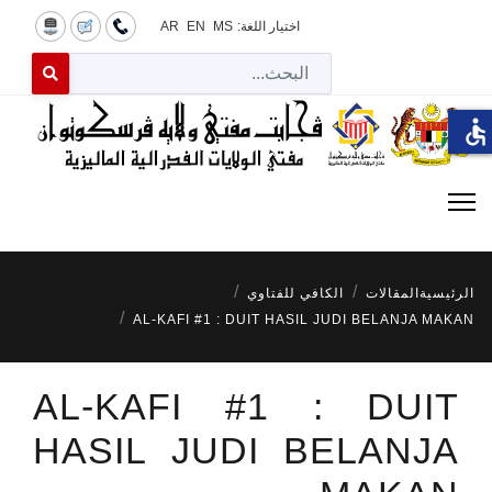
اختيار اللغة:
MS
EN
AR
البح
 for results.
accessible
الرئيسية
المقالات
الكافي للفتاوي
AL-KAFI #1 : DUIT HASIL JUDI BELANJA MAKAN
AL-KAFI #1 : DUIT
HASIL JUDI BELANJA