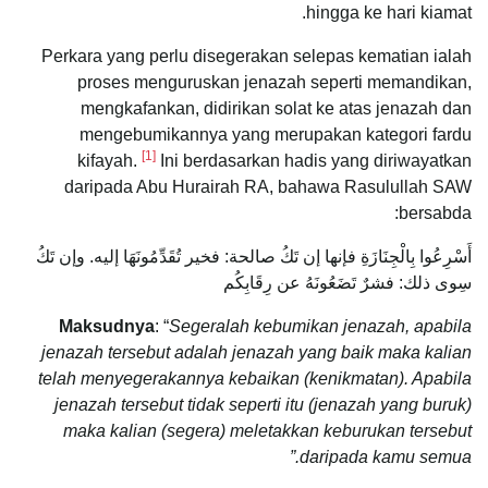
hingga ke hari kiamat.
Perkara yang perlu disegerakan selepas kematian ialah
proses menguruskan jenazah seperti memandikan,
mengkafankan, didirikan solat ke atas jenazah dan
mengebumikannya yang merupakan kategori fardu
[1]
kifayah.
Ini berdasarkan hadis yang diriwayatkan
daripada Abu Hurairah RA, bahawa Rasulullah SAW
bersabda:
أَسْرِعُوا بِالْجِنَازَةِ فإنها إن تَكُ صالحة: فخير تُقَدِّمُونَهَا إليه. وإن تَكُ
سِوى ذلك: فشرٌ تَضَعُونَهُ عن رِقَابِكُم
Maksudnya
: “
Segeralah
k
ebumikan jenazah, apabila
jenazah tersebut adalah jenazah yang baik maka kalian
telah menyegerakannya kebaikan (kenikmatan). Apabila
jenazah tersebut tidak seperti itu (jenazah yang buruk)
maka kalian (segera) meletakkan keburukan tersebut
daripada kamu semua.”