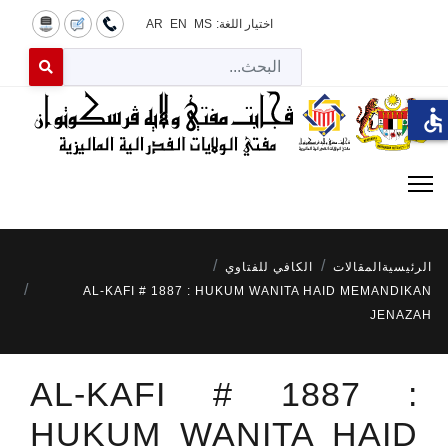
اختيار اللغة:
MS
EN
AR
البح
 for results.
accessible
الرئيسية
المقالات
الكافي للفتاوي
AL-KAFI # 1887 : HUKUM WANITA HAID MEMANDIKAN
JENAZAH
AL-KAFI # 1887 :
HUKUM WANITA HAID