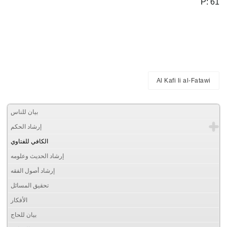
P: 61
Al Kafi li al-Fatawi
بيان للناس
إرشاد الحكم
الكافي للفتاوي
إرشاد الحديث وعلومه
إرشاد أصول الفقه
تحقيق المسائل
الأفكار
بيان للحاج