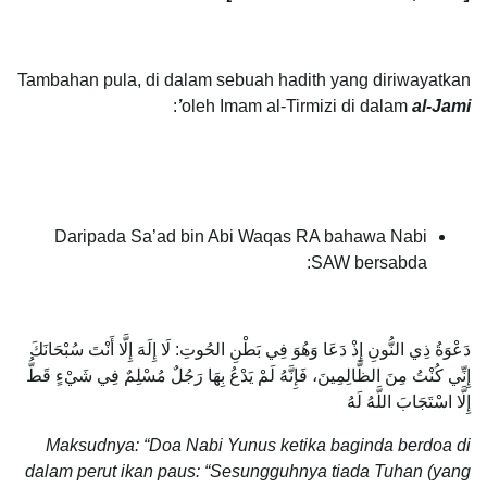
Tambahan pula, di dalam sebuah hadith yang diriwayatkan
:
oleh Imam al-Tirmizi di dalam
al-Jami’
Daripada Sa’ad bin Abi Waqas RA bahawa Nabi
SAW bersabda:
دَعْوَةُ ذِي النُّونِ إِذْ دَعَا وَهُوَ فِي بَطْنِ الحُوتِ: لَا إِلَهَ إِلَّا أَنْتَ سُبْحَانَكَ
إِنِّي كُنْتُ مِنَ الظَّالِمِينَ، فَإِنَّهُ لَمْ يَدْعُ بِهَا رَجُلٌ مُسْلِمٌ فِي شَيْءٍ قَطُّ
إِلَّا اسْتَجَابَ اللَّهُ لَهُ
Maksudnya: “Doa Nabi Yunus ketika baginda berdoa di
dalam perut ikan paus: “Sesungguhnya tiada Tuhan (yang