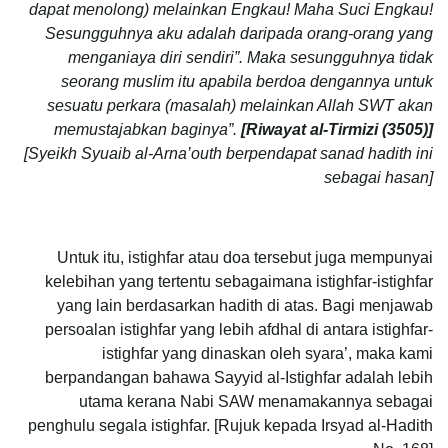
dapat menolong) melainkan Engkau! Maha Suci Engkau!
Sesungguhnya aku adalah daripada orang-orang yang
menganiaya diri sendiri”. Maka sesungguhnya tidak
seorang muslim itu apabila berdoa dengannya untuk
sesuatu perkara (masalah) melainkan Allah SWT akan
memustajabkan baginya”.
[Riwayat al-Tirmizi (3505)]
[Syeikh Syuaib al-Arna’outh berpendapat sanad hadith ini
sebagai hasan]
Untuk itu, istighfar atau doa tersebut juga mempunyai
kelebihan yang tertentu sebagaimana istighfar-istighfar
yang lain berdasarkan hadith di atas. Bagi menjawab
persoalan istighfar yang lebih afdhal di antara istighfar-
istighfar yang dinaskan oleh syara’, maka kami
berpandangan bahawa Sayyid al-Istighfar adalah lebih
utama kerana Nabi SAW menamakannya sebagai
penghulu segala istighfar. [Rujuk kepada Irsyad al-Hadith