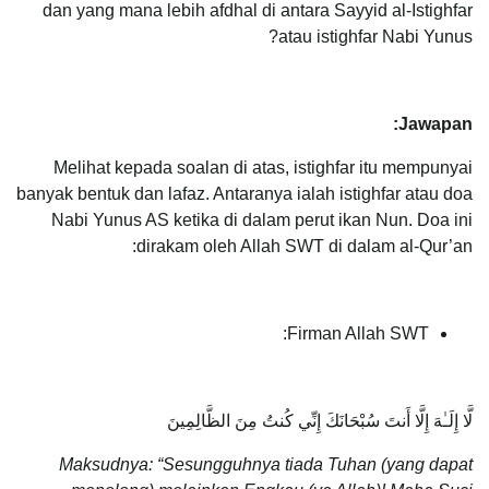
dan yang mana lebih afdhal di antara Sayyid al-Istighfar
atau istighfar Nabi Yunus?
Jawapan:
Melihat kepada soalan di atas, istighfar itu mempunyai
banyak bentuk dan lafaz. Antaranya ialah istighfar atau doa
Nabi Yunus AS ketika di dalam perut ikan Nun. Doa ini
dirakam oleh Allah SWT di dalam al-Qur’an:
Firman Allah SWT:
لَّا إِلَـٰهَ إِلَّا أَنتَ سُبْحَانَكَ إِنِّي كُنتُ مِنَ الظَّالِمِينَ
Maksudnya: “Sesungguhnya tiada Tuhan (yang dapat