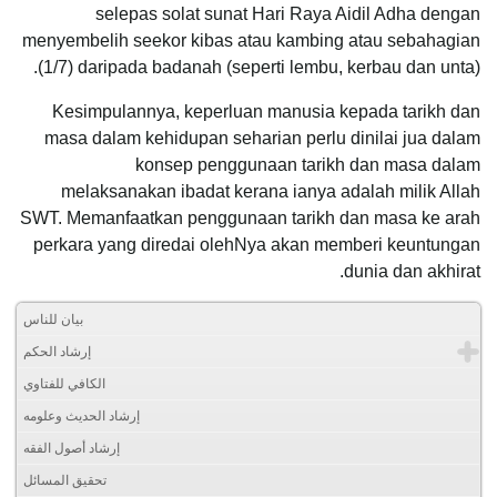
selepas solat sunat Hari Raya Aidil Adha dengan
menyembelih seekor kibas atau kambing atau sebahagian
(1/7) daripada badanah (seperti lembu, kerbau dan unta).
Kesimpulannya, keperluan manusia kepada tarikh dan
masa dalam kehidupan seharian perlu dinilai jua dalam
konsep penggunaan tarikh dan masa dalam
melaksanakan ibadat kerana ianya adalah milik Allah
SWT. Memanfaatkan penggunaan tarikh dan masa ke arah
perkara yang diredai olehNya akan memberi keuntungan
dunia dan akhirat.
بيان للناس
إرشاد الحكم
الكافي للفتاوي
إرشاد الحديث وعلومه
إرشاد أصول الفقه
تحقيق المسائل