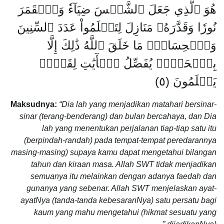
هُوَ ٱلَّذِي جَعَلَ ٱلشَّمۡسَ ضِيَآءٗ وَٱلۡقَمَرَ
نُورٗا وَقَدَّرَهُۥ مَنَازِلَ لِتَعۡلَمُواْ عَدَدَ ٱلسِّنِينَ
وَٱلۡحِسَابَۚ مَا خَلَقَ ٱللَّهُ ذَٰلِكَ إِلَّا
بِٱلۡحَقِّۚ يُفَصِّلُ ٱلۡأٓيَٰتِ لِقَوۡمٖ
يَعۡلَمُونَ (٥)
Maksudnya:
“Dia lah yang menjadikan matahari bersinar-
sinar (terang-benderang) dan bulan bercahaya, dan Dia
lah yang menentukan perjalanan tiap-tiap satu itu
(berpindah-randah) pada tempat-tempat peredarannya
masing-masing) supaya kamu dapat mengetahui bilangan
tahun dan kiraan masa. Allah SWT tidak menjadikan
semuanya itu melainkan dengan adanya faedah dan
gunanya yang sebenar. Allah SWT menjelaskan ayat-
ayatNya (tanda-tanda kebesaranNya) satu persatu bagi
kaum yang mahu mengetahui (hikmat sesuatu yang