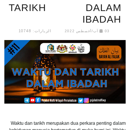
TARIKH DALAM
IBADAH
الزيارات: 10748
03 آب/أغسطس 2022
Waktu dan tarikh merupakan dua perkara penting dalam