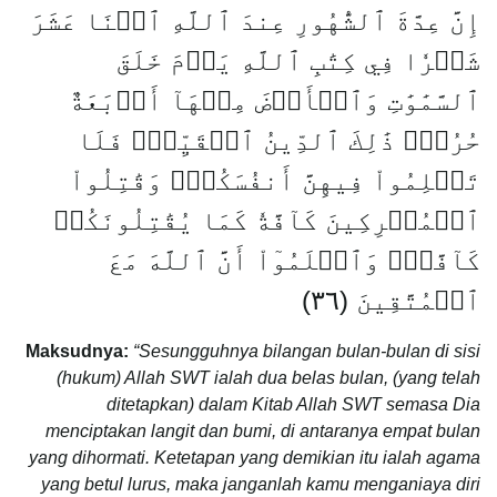
إِنَّ عِدَّةَ ٱلشُّهُورِ عِندَ ٱللَّهِ ٱثۡنَا عَشَرَ
شَهۡرٗا فِي كِتَٰبِ ٱللَّهِ يَوۡمَ خَلَقَ
ٱلسَّمَٰوَٰتِ وَٱلۡأَرۡضَ مِنۡهَآ أَرۡبَعَةٌ
حُرُمٞۚ ذَٰلِكَ ٱلدِّينُ ٱلۡقَيِّمُۚ فَلَا
تَظۡلِمُواْ فِيهِنَّ أَنفُسَكُمۡۚ وَقَٰتِلُواْ
ٱلۡمُشۡرِكِينَ كَآفَّةٗ كَمَا يُقَٰتِلُونَكُمۡ
كَآفَّةٗۚ وَٱعۡلَمُوٓاْ أَنَّ ٱللَّهَ مَعَ
ٱلۡمُتَّقِينَ (٣٦)
Maksudnya:
“Sesungguhnya bilangan bulan-bulan di sisi
(hukum) Allah SWT ialah dua belas bulan, (yang telah
ditetapkan) dalam Kitab Allah SWT semasa Dia
menciptakan langit dan bumi, di antaranya empat bulan
yang dihormati. Ketetapan yang demikian itu ialah agama
yang betul lurus, maka janganlah kamu menganiaya diri