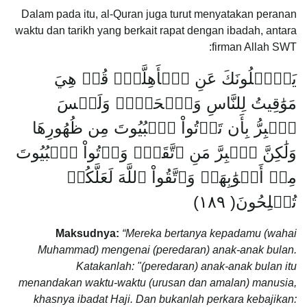
Dalam pada itu, al-Quran juga turut menyatakan peranan
waktu dan tarikh yang berkait rapat dengan ibadah, antara
firman Allah SWT:
يَسۡ‍َٔلُونَكَ عَنِ ٱلۡأَهِلَّةِۖ قُلۡ هِيَ
مَوَٰقِيتُ لِلنَّاسِ وَٱلۡحَجِّۗ وَلَيۡسَ
ٱلۡبِرُّ بِأَن تَأۡتُواْ ٱلۡبُيُوتَ مِن ظُهُورِهَا
وَلَٰكِنَّ ٱلۡبِرَّ مَنِ ٱتَّقَىٰۗ وَأۡتُواْ ٱلۡبُيُوتَ
مِنۡ أَبۡوَٰبِهَاۚ وَٱتَّقُواْ ٱللَّهَ لَعَلَّكُمۡ
تُفۡلِحُونَ( ١٨٩)
Maksudnya:
“Mereka bertanya kepadamu (wahai
Muhammad) mengenai (peredaran) anak-anak bulan.
Katakanlah: "(peredaran) anak-anak bulan itu
menandakan waktu-waktu (urusan dan amalan) manusia,
khasnya ibadat Haji. Dan bukanlah perkara kebajikan: