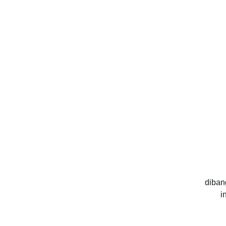
diban
i