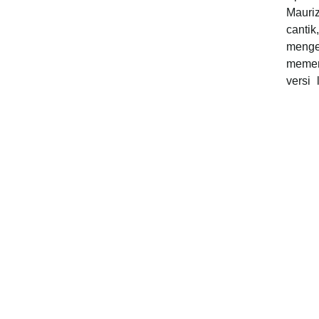
Mauriz
canti
menge
memerl
versi