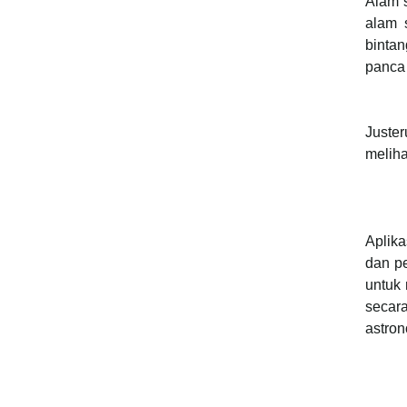
Alam 
alam 
binta
panca
Juster
meliha
Aplika
dan pe
untuk 
secar
astro