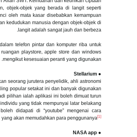
n Allah SWT. Keindahan dan keunikan ciptaan
, objek-objek yang berada di langit seperti
erinci oleh mata kasar disebabkan kemampuan
dan kedudukan manusia dengan objek-objek di
langit adalah sangat jauh dan berbeza.
 dalam telefon pintar dan komputer riba untuk
di ruangan playstore, apple store dan windows
mengikut kesesuaian peranti yang digunakan.
● Stellarium
n seorang jurutera penyelidik, ahli astronomi
ling popular setakat ini dan banyak digunakan
 pilihan ialah aplikasi ini boleh dimuat turun
ndividu yang tidak mempunyai latar belakang
 boleh didapati di “youtube” mengenai cara
[1]
ni yang akan memudahkan para penggunanya
● NASA app