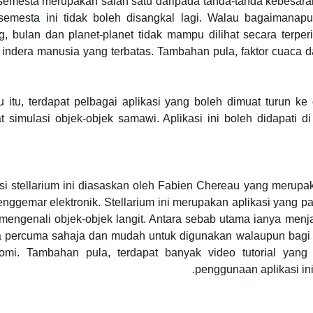
semesta merupakan salah satu daripada tanda-tanda kebesara
semesta ini tidak boleh disangkal lagi. Walau bagaimanapun
ng, bulan dan planet-planet tidak mampu dilihat secara terp
 indera manusia yang terbatas. Tambahan pula, faktor cuaca 
u itu, terdapat pelbagai aplikasi yang boleh dimuat turun ke
t simulasi objek-objek samawi. Aplikasi ini boleh didapati 
si stellarium ini diasaskan oleh Fabien Chereau yang merupaka
nggemar elektronik. Stellarium ini merupakan aplikasi yang pa
mengenali objek-objek langit. Antara sebab utama ianya menjadi
a percuma sahaja dan mudah untuk digunakan walaupun bagi i
nomi. Tambahan pula, terdapat banyak video tutorial yang
.
penggunaan aplikasi i