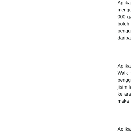
Aplika
menge
000 ga
boleh
penggu
darip
Aplika
Walk 
pengg
jisim 
ke ar
maka 
Aplika