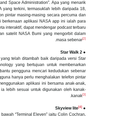
 and Space Administration”. Apa yang menarik
ang terkini, termasuklah lebih daripada 18,
efon pintar masing-masing secara percuma dan
 berkenaan aplikasi NASA app ini ialah para
a interaktif, dapat mendengar podcast terbaru
an satelit NASA Bumi yang mengorbit dalam
[2]
.
masa sebenar
● Star Walk 2
 yang telah ditambah baik daripada versi Star
chnology yang bertujuan untuk membenarkan
mbantu pengguna mencari kedudukan sebenar
gguna hanya perlu menghalakan telefon pintar
menggunakan aplikasi ini bersama anak-anak,
ia lebih sesuai untuk digunakan oleh kanak-
[3]
.
kanak
[4]
● Skyview lite
i bawah “Terminal Eleven” iaitu Colin Cochran,