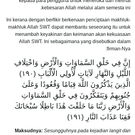
kepada para pengguna untuk meneroka dan melihat
kebesaran Allah melalui alam semesta ini.
Ini kerana dengan berfikir berkenaan penciptaan makhluk-
makhluk Allah SWT dapat membantu seseorang itu untuk
menambah keyakinan dan keimanan akan kekuasaan
Allah SWT. Ini sebagaimana yang disebutkan dalam
firman-Nya:
إِنَّ فِي خَلْقِ السَّمَاوَاتِ وَالْأَرْضِ وَاخْتِلَافِ
اللَّيْلِ وَالنَّهَارِ لَآيَاتٍ لِّأُولِي الْأَلْبَابِ ‎(١٩٠)
الَّذِينَ يَذْكُرُونَ اللَّهَ قِيَامًا وَقُعُودًا وَعَلَىٰ
جُنُوبِهِمْ وَيَتَفَكَّرُونَ فِي خَلْقِ السَّمَاوَاتِ
وَالْأَرْضِ رَبَّنَا مَا خَلَقْتَ هَٰذَا بَاطِلًا سُبْحَانَكَ
فَقِنَا عَذَابَ النَّارِ ‎(١٩١)
Maksudnya:
Sesungguhnya pada kejadian langit dan