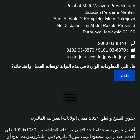
Pejabat Mufti Wilayah Persekutuan
Jabatan Perdana Menteri
Aras 5, Blok D, Kompleks Islam Putrajaya
No. 3, Jalan Tun Abdul Razak, Presint 3
62100 Putrajaya, Malaysia.
: 03-8870 9000
: 03-8870 9101 / 03-8870 9102
: ukk[at]muftiwp[dot]gov[dot]my
هل تلبي المعلومات الواردة في هذه البوابة توقعات العميل واحتياجاته؟
تنصل
حقوق النسخ والطبع 2024 مفتي الولايات الفدرالية الماليزية
سياسة الخصوصية
أفضل عرض باستخدام الحد الأدنى من دقة الشاشة من 1920x1080 على
سياسة الخصوصية
أحدث إصدار من متصفح الويب موزيلا فايرفوكس, مايكروسوفت إيدج أو