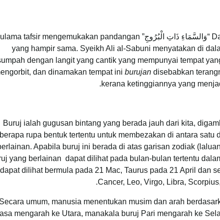
Dalam menafsirkan ayat pertama surah al-burj ini “وَالسَّمَاءِ ذَاتِ الْبُرُوجِ” fsir mengemukakan pandangan
yang hampir sama. Syeikh Ali al-Sabuni menyatakan di dal
sumpah dengan langit yang cantik yang mempunyai tempat yang 
engorbit, dan dinamakan tempat ini
burujan
disebabkan terang
.
kerana ketinggiannya yang menjad
Buruj ialah gugusan bintang yang berada jauh dari kita, diga
berapa rupa bentuk tertentu untuk membezakan di antara satu 
erlainan. Apabila buruj ini berada di atas garisan zodiak (la
ruj yang berlainan dapat dilihat pada bulan-bulan tertentu dal
dapat dilihat bermula pada 21 Mac, Taurus pada 21 April dan se
Cancer, Leo, Virgo, Libra, Scorpius
Secara umum, manusia menentukan musim dan arah berdasarkan
iasa mengarah ke Utara, manakala buruj Pari mengarah ke Sela