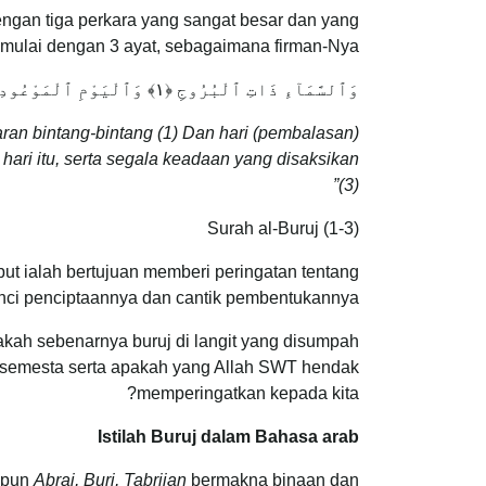
ngan tiga perkara yang sangat besar dan yang
mulai dengan 3 ayat, sebagaimana firman-Nya:
وَٱلسَّمَآءِ ذَاتِ ٱلْبُرُوجِ ‎﴿١﴾‏ وَٱلْيَوْمِ ٱلْمَوْعُودِ ‎﴿٢﴾‏ وَشَاهِدٍ وَمَشْهُودٍ ‎﴿٣﴾
ran bintang-bintang
(1)
Dan hari (pembalasan)
ri itu, serta segala keadaan yang disaksikan
(3)”
Surah al-Buruj (1-3)
ut ialah bertujuan memberi peringatan tentang
inci penciptaannya dan cantik pembentukannya.
pakah sebenarnya buruj di langit yang disumpah
 semesta serta apakah yang Allah SWT hendak
memperingatkan kepada kita?
Istilah Buruj dalam Bahasa arab
apun
Abraj, Burj, Tabrijan
bermakna binaan dan