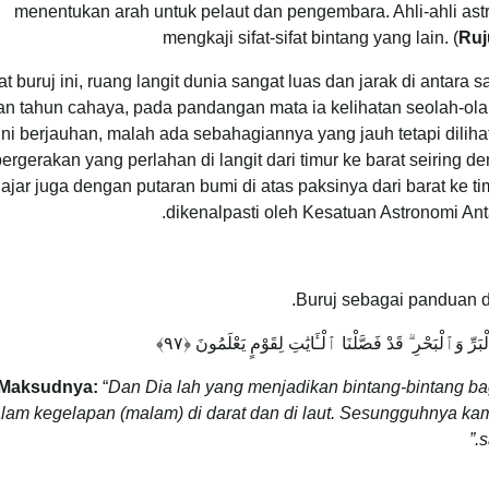
menentukan arah untuk pelaut dan pengembara. Ahli-ahli as
mengkaji sifat-sifat bintang yang lain. (
Ruj
t buruj ini, ruang langit dunia sangat luas dan jarak di antara 
n tahun cahaya, pada pandangan mata ia kelihatan seolah-ola
ini berjauhan, malah ada sebahagiannya yang jauh tetapi diliha
pergerakan yang perlahan di langit dari timur ke barat seiring d
jajar juga dengan putaran bumi di atas paksinya dari barat ke ti
.
dikenalpasti oleh Kesatuan Astronomi An
َٱلْبَحْرِ ۗ قَدْ فَصَّلْنَا ٱلْـَٔايَٰتِ لِقَوْمٍ يَعْلَمُونَ ‎﴿٩٧﴾‏
Maksudnya:
“
Dan Dia lah yang menjadikan bintang-bintang 
lam kegelapan (malam) di darat dan di laut. Sesungguhnya kam
s