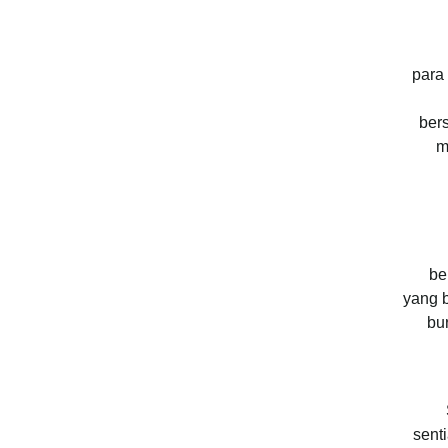
para ulama ta
ber
m
be
yang b
bu
sent