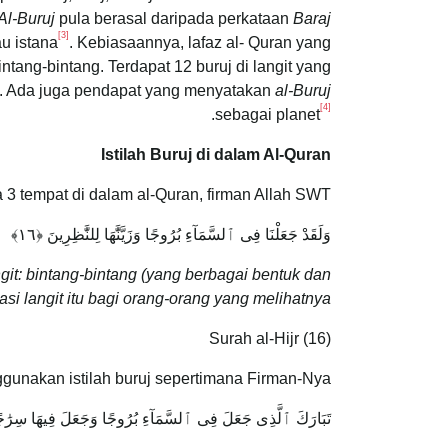
Al-Buruj
pula berasal daripada perkataan
Baraj
[3]
au istana
. Kebiasaannya, lafaz al- Quran yang
tang-bintang. Terdapat 12 buruj di langit yang
nya. Ada juga pendapat yang menyatakan
al-Buruj
[4]
.
sebagai planet
Istilah Buruj di dalam Al-Quran
 3 tempat di dalam al-Quran, firman Allah SWT:
وَلَقَدْ جَعَلْنَا فِى ٱلسَّمَآءِ بُرُوجًا وَزَيَّنَّٰهَا لِلنَّٰظِرِينَ ‎﴿١٦﴾
it: bintang-bintang (yang berbagai bentuk dan
si langit itu bagi orang-orang yang melihatnya.”
Surah al-Hijr (16)
ggunakan istilah buruj sepertimana Firman-Nya:
تَبَارَكَ ٱلَّذِى جَعَلَ فِى ٱلسَّمَآءِ بُرُوجًا وَجَعَلَ فِيهَا سِرَٰجًا وَقَم