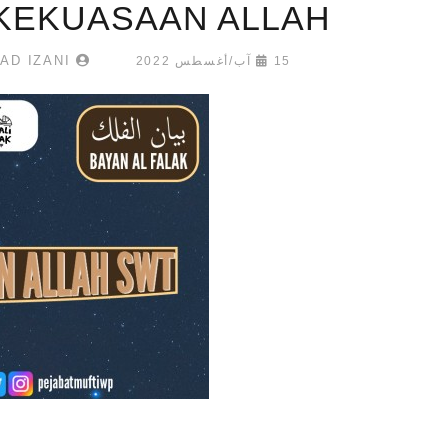
KEKUASAAN ALLAH
IZYAN NAFISAH MOHAMMAD IZANI
15 آب/أغسطس 2022