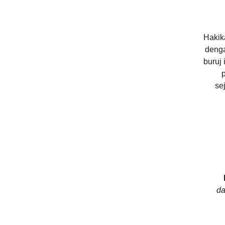
Hakika
denga
buruj 
se
da