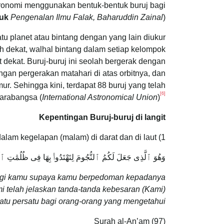
tronomi menggunakan bentuk-bentuk buruj bagi
uk
Pengenalan Ilmu Falak, Baharuddin Zainal
)
satu planet atau bintang dengan yang lain diukur
h dekat, walhal bintang dalam setiap kelompok
t dekat. Buruj-buruj ini seolah bergerak dengan
engan pergerakan matahari di atas orbitnya, dan
mur. Sehingga kini, terdapat 88 buruj yang telah
[6]
tarabangsa (
International Astronomical Union
)
Kepentingan Buruj-buruj di langit
1) Buruj sebagai panduan dalam kegelapan (malam) di darat dan di laut.
وَهُوَ ٱلَّذِى جَعَلَ لَكُمُ ٱلنُّجُومَ لِتَهْتَدُوا۟ بِهَا فِى ظُلُمَٰتِ ٱلْبَرِّ و
bagi kamu supaya kamu berpedoman kepadanya
i telah jelaskan tanda-tanda kebesaran (Kami)
atu persatu bagi orang-orang yang mengetahui.”
Surah al-An’am (97)