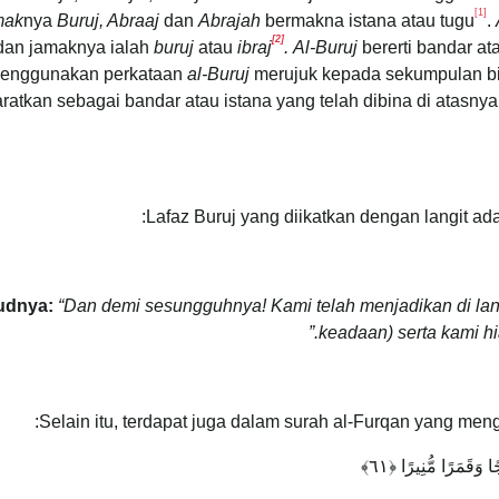
[1]
mak
nya
Buruj, Abraaj
dan
Abrajah
bermakna istana atau tugu
.
[2]
dan jamaknya ialah
buruj
atau
ibraj
.
Al-Buruj
bererti bandar at
enggunakan perkataan
al-Buruj
merujuk kepada sekumpulan bin
aratkan sebagai bandar atau istana yang telah dibina di atas
Lafaz Buruj yang diikatkan dengan langit ada
udnya:
“Dan demi sesungguhnya! Kami telah menjadikan di lang
keadaan) serta kami hia
Selain itu, terdapat juga dalam surah al-Furqan yang men
َرًا مُّنِيرًا ‎﴿٦١﴾‏