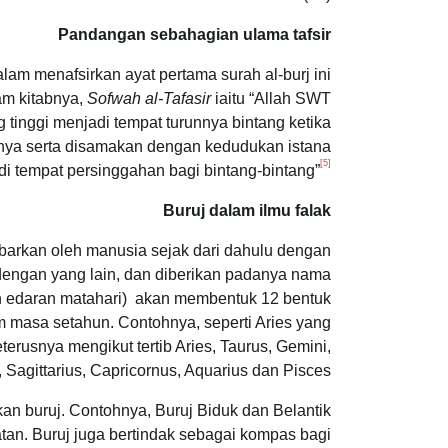
Pandangan sebahagian ulama tafsir
am kitabnya,
Sofwah al-Tafasir
iaitu “Allah SWT
tinggi menjadi tempat turunnya bintang ketika
nya serta disamakan dengan kedudukan istana
[5]
i tempat persinggahan bagi bintang-bintang”
Buruj dalam ilmu falak
mbarkan oleh manusia sejak dari dahulu dengan
dengan yang lain, dan diberikan padanya nama
luan edaran matahari) akan membentuk 12 bentuk
am masa setahun. Contohnya, seperti Aries yang
terusnya mengikut tertib Aries, Taurus, Gemini,
, Sagittarius, Capricornus, Aquarius dan Pisces.
 buruj. Contohnya, Buruj Biduk dan Belantik
tan. Buruj juga bertindak sebagai kompas bagi