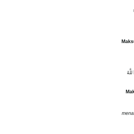
Maks
للَّهُ
Ma
menan