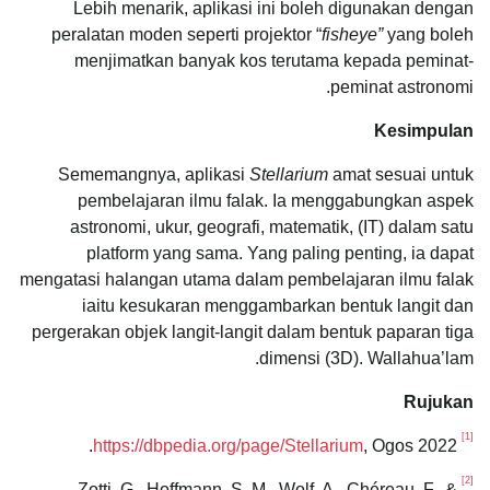
Lebih menarik, aplikasi ini boleh digunakan dengan
peralatan moden seperti projektor “
fisheye”
yang boleh
menjimatkan banyak kos terutama kepada peminat-
peminat astronomi.
Kesimpulan
Sememangnya, aplikasi
Stellarium
amat sesuai untuk
pembelajaran ilmu falak. Ia menggabungkan aspek
astronomi, ukur, geografi, matematik, (IT) dalam satu
platform yang sama. Yang paling penting, ia dapat
mengatasi halangan utama dalam pembelajaran ilmu falak
iaitu kesukaran menggambarkan bentuk langit dan
pergerakan objek langit-langit dalam bentuk paparan tiga
dimensi (3D). Wallahua’lam.
Rujukan
[1]
https://dbpedia.org/page/Stellarium
, Ogos 2022.
[2]
Zotti, G., Hoffmann, S. M., Wolf, A., Chéreau, F., &