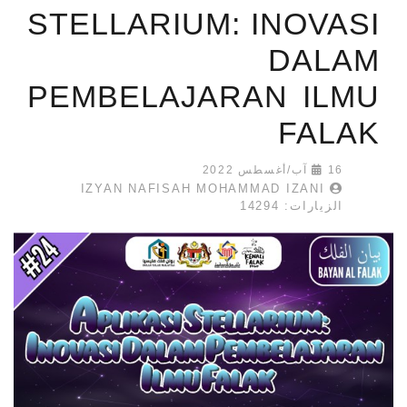
STELLARIUM: INOVASI
DALAM
PEMBELAJARAN ILMU
FALAK
16 آب/أغسطس 2022
IZYAN NAFISAH MOHAMMAD IZANI
الزيارات: 14294