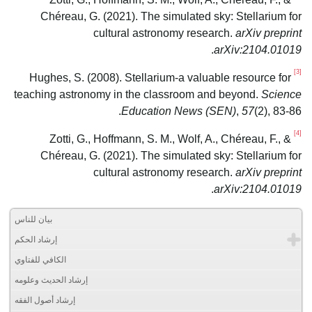
Chéreau, G. (2021). The simulated sky: Stellarium for
cultural astronomy research.
arXiv preprint
.
arXiv:2104.01019
[3]
Hughes, S. (2008). Stellarium-a valuable resource for
teaching astronomy in the classroom and beyond.
Science
Education News (SEN)
,
57
(2), 83-86.
[4]
Zotti, G., Hoffmann, S. M., Wolf, A., Chéreau, F., &
Chéreau, G. (2021). The simulated sky: Stellarium for
cultural astronomy research.
arXiv preprint
.
arXiv:2104.01019
بيان للناس
إرشاد الحكم
الكافي للفتاوي
إرشاد الحديث وعلومه
إرشاد أصول الفقه