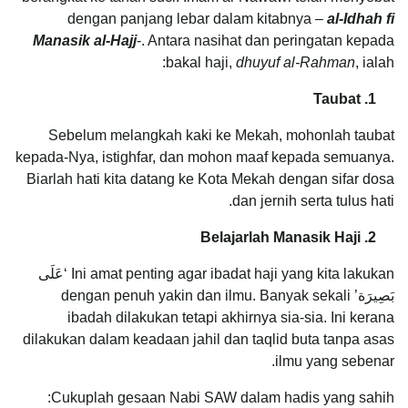
dengan panjang lebar dalam kitabnya –
al-Idhah fi
Manasik al-Hajj
-. Antara nasihat dan peringatan kepada
bakal haji,
dhuyuf al-Rahman
, ialah:
1. Taubat
Sebelum melangkah kaki ke Mekah, mohonlah taubat
kepada-Nya, istighfar, dan mohon maaf kepada semuanya.
Biarlah hati kita datang ke Kota Mekah dengan sifar dosa
dan jernih serta tulus hati.
Belajarlah Manasik Haji
2.
Ini amat penting agar ibadat haji yang kita lakukan ‘عَلَى
بَصِيرَة’ dengan penuh yakin dan ilmu. Banyak sekali
ibadah dilakukan tetapi akhirnya sia-sia. Ini kerana
dilakukan dalam keadaan jahil dan taqlid buta tanpa asas
ilmu yang sebenar.
Cukuplah gesaan Nabi SAW dalam hadis yang sahih: