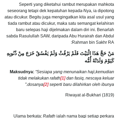
Seperti yang diketahui rambut merupakan mahkota
seseorang tetapi dek kepatuhan kepada-Nya, ia dipotong
atau dicukur. Begitu juga mengingatkan kita asal usul yang
tiada rambut atau dicukur, maka satu semangat kelahiran
baru selepas haji dijelmakan dalam diri ini. Benarlah
sabda Rasulullah SAW, daripada Abu Hurairah dan Abdul
Rahman bin Sakhr RA:
مَنْ حَجَّ هَذَا الْبَيْتَ فَلَمْ يَرْفُثْ وَلَمْ يَفْسُقْ خَرَجَ مِنْ ذُنُوبِهِ
كَيَوْمَ وَلَدَتْهُ أُمُّه
Maksudnya:
“Sesiapa yang menunaikan haji,kemudian
tidak melakukan rafath
[1]
dan fasiq, nescaya keluar
dosanya
[2]
seperti baru dilahirkan oleh ibunya.”
Riwayat al-Bukhari (1819)
Ulama berkata:
Rafath
ialah nama bagi setiap perkara