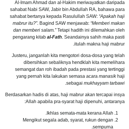
Al-Imam Ahmad dan al-Hakim meriwayatkan daripada
sahabat Nabi SAW, Jabir bin Abdullah RA, bahawa para
sahabat bertanya kepada Rasulullah SAW:
“Apakah haji
mabrur itu?”
. Bagind SAW menjawab:
“Memberi makan
dan memberi salam.”
Tetapi hadith ini dilemahkan oleh
pengarang kitab
al-Fath
. Seandainya sahih maka pasti
itulah makna haji mabrur.
Justeru, janganlah kita mengotori dosa-dosa yang telah
dibersihkan sebaliknya hendklah kita memelihara
semangat dan roh ibadah pada prestasi yang tertinggi
yang pernah kita lakukan semasa acara
manasik
haji
.
sebagai
mukhayyam tarbawi
Berdasarkan hadis di atas, haji mabrur akan tercapai insya
Allah apabila pra-syarat haji dipenuhi, antaranya:
Ikhlas semata-mata kerana Allah.
Mengikut segala adab, syarat, rukun dengan
sempurna.