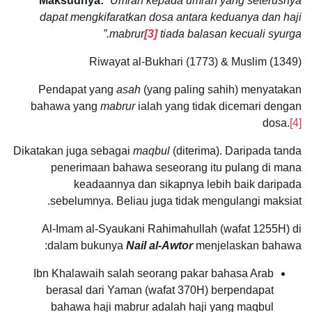
Maksudnya:
“Umrah kepada umrah yang seterusnya
dapat mengkifaratkan dosa antara keduanya dan haji
mabrur
[3]
tiada balasan kecuali syurga.”
Riwayat al-Bukhari (1773) & Muslim (1349)
Pendapat yang
asah
(yang paling sahih) menyatakan
bahawa yang
mabrur
ialah yang tidak dicemari dengan
dosa.
[4]
Dikatakan juga sebagai
maqbul
(diterima). Daripada tanda
penerimaan bahawa seseorang itu pulang di mana
keadaannya dan sikapnya lebih baik daripada
sebelumnya. Beliau juga tidak mengulangi maksiat.
Al-Imam al-Syaukani Rahimahullah (wafat 1255H) di
dalam bukunya
Nail al-Awtor
menjelaskan bahawa:
Ibn Khalawaih salah seorang pakar bahasa Arab
berasal dari Yaman (wafat 370H) berpendapat
bahawa haji mabrur adalah haji yang maqbul