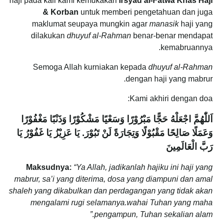
haji pada kali kami kemukakan
Irsyad al-Fatwa Khas Haji
& Korban
untuk memberi pengetahuan dan juga
maklumat seupaya mungkin agar
manasik
haji yang
dilakukan
dhuyuf al-Rahman
benar-benar mendapat
kemabruannya.
Semoga Allah kurniakan kepada
dhuyuf al-Rahman
dengan haji yang mabrur.
Kami akhiri dengan doa:
اَللّٰهُمَّ اجْعَلْهُ حَجًّا مَبْرُوْرًا وَسَعْيًا مَشْكُوْرًا وَذَنْبًا مَغْفُوْرًا
وَعَمَلًا صَالِحًا مَقْبُوْلًا وَتِجَارَةً لَنْ تَبُوْرَ. يَا عَزِيْزُ يَا غَفُوْرُ يَا
رَبَّ الْعَالَمِينَ
Maksudnya:
“
Ya Allah, jadikanlah hajiku ini haji yang
mabrur, sa’i yang diterima, dosa yang diampuni dan amal
shaleh yang dikabulkan dan perdagangan yang tidak akan
mengalami rugi selamanya.wahai Tuhan yang maha
pengampun, Tuhan sekalian alam.”