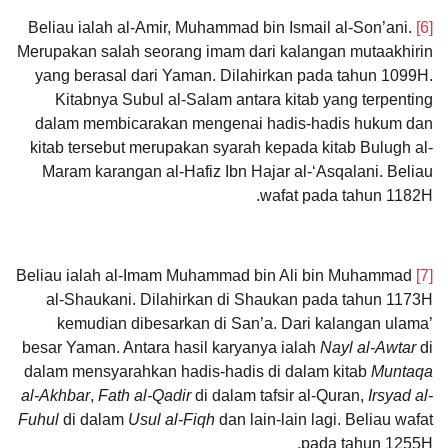
Beliau ialah al-Amir, Muhammad bin Ismail al-Son’ani.
[6]
Merupakan salah seorang imam dari kalangan mutaakhirin
yang berasal dari Yaman. Dilahirkan pada tahun 1099H.
Kitabnya Subul al-Salam antara kitab yang terpenting
dalam membicarakan mengenai hadis-hadis hukum dan
kitab tersebut merupakan syarah kepada kitab Bulugh al-
Maram karangan al-Hafiz Ibn Hajar al-‘Asqalani. Beliau
wafat pada tahun 1182H.
Beliau ialah al-Imam Muhammad bin Ali bin Muhammad
[7]
al-Shaukani. Dilahirkan di Shaukan pada tahun 1173H
kemudian dibesarkan di San’a. Dari kalangan ulama’
besar Yaman. Antara hasil karyanya ialah
Nayl al-Awtar
di
dalam mensyarahkan hadis-hadis di dalam kitab
Muntaqa
al-Akhbar
,
Fath al-Qadir
di dalam tafsir al-Quran,
Irsyad al-
Fuhul
di dalam
Usul al-Fiqh
dan lain-lain lagi. Beliau wafat
pada tahun 1255H.