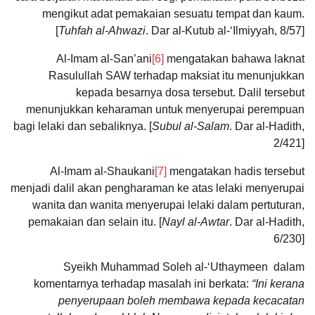
mengikut adat pemakaian sesuatu tempat dan kaum.
[
Tuhfah al-Ahwazi
. Dar al-Kutub al-‘Ilmiyyah, 8/57]
Al-Imam al-San’ani
[6]
mengatakan bahawa laknat
Rasulullah SAW terhadap maksiat itu menunjukkan
kepada besarnya dosa tersebut. Dalil tersebut
menunjukkan keharaman untuk menyerupai perempuan
bagi lelaki dan sebaliknya. [
Subul al-Salam
. Dar al-Hadith,
2/421]
Al-Imam al-Shaukani
[7]
mengatakan hadis tersebut
menjadi dalil akan pengharaman ke atas lelaki menyerupai
wanita dan wanita menyerupai lelaki dalam pertuturan,
pemakaian dan selain itu. [
Nayl al-Awtar
. Dar al-Hadith,
6/230]
Syeikh Muhammad Soleh al-‘Uthaymeen
dalam
komentarnya terhadap masalah ini berkata:
“Ini kerana
penyerupaan boleh membawa kepada kecacatan