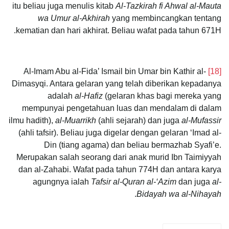
itu beliau juga menulis kitab
Al-Tazkirah fi Ahwal al-Mauta
wa Umur al-Akhirah
yang membincangkan tentang
kematian dan hari akhirat. Beliau wafat pada tahun 671H.
Al-Imam Abu al-Fida’ Ismail bin Umar bin Kathir al-
[18]
Dimasyqi. Antara gelaran yang telah diberikan kepadanya
adalah
al-Hafiz
(gelaran khas bagi mereka yang
mempunyai pengetahuan luas dan mendalam di dalam
ilmu hadith),
al-Muarrikh
(ahli sejarah) dan juga
al-Mufassir
(ahli tafsir). Beliau juga digelar dengan gelaran ‘Imad al-
Din (tiang agama) dan beliau bermazhab Syafi’e.
Merupakan salah seorang dari anak murid Ibn Taimiyyah
dan al-Zahabi. Wafat pada tahun 774H dan antara karya
agungnya ialah
Tafsir al-Quran al-‘Azim
dan juga
al-
.
Bidayah wa al-Nihayah