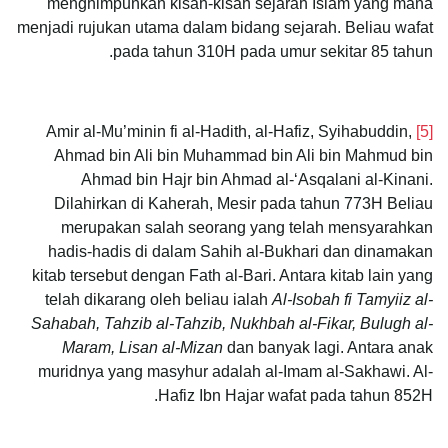
menghimpunkan kisah-kisah sejarah Islam yang mana
menjadi rujukan utama dalam bidang sejarah. Beliau wafat
pada tahun 310H pada umur sekitar 85 tahun.
Amir al-Mu’minin fi al-Hadith, al-Hafiz, Syihabuddin,
[5]
Ahmad bin Ali bin Muhammad bin Ali bin Mahmud bin
Ahmad bin Hajr bin Ahmad al-‘Asqalani al-Kinani.
Dilahirkan di Kaherah, Mesir pada tahun 773H Beliau
merupakan salah seorang yang telah mensyarahkan
hadis-hadis di dalam Sahih al-Bukhari dan dinamakan
kitab tersebut dengan Fath al-Bari. Antara kitab lain yang
telah dikarang oleh beliau ialah
Al-Isobah fi Tamyiiz al-
Sahabah, Tahzib al-Tahzib, Nukhbah al-Fikar, Bulugh al-
Maram, Lisan al-Mizan
dan banyak lagi. Antara anak
muridnya yang masyhur adalah al-Imam al-Sakhawi. Al-
Hafiz Ibn Hajar wafat pada tahun 852H.