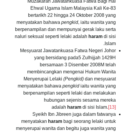
Muzakarah Jawatankuasa Fatwa Bagi Hal
Ehwal Ugama Islam Malaysia Kali Ke-83
bertarikh 22 hingga 24 Oktober 2008 yang
menyatakan bahawa
pengkid
, iaitu wanita yang
berpenampilan dan mempunyai gerak laku serta
naluri seksual seperti lelaki adalah
haram
di sisi
Islam.
Mesyuarat Jawatankuasa Fatwa Negeri Johor
yang bersidang pada5 Zulhijjah 1429H
bersamaan 3 Disember 2008M telah
membincangkan mengenai Hukum Wanita
Menyerupai Lelaki
(Pengkid)
dan mesyuarat
menyatakan bahawa
pengkid
iaitu wanita yang
berpenampilan seperti lelaki dan melakukan
hubungan sejenis sesama mereka
adalah
haram
di sisi Islam.
[13]
Syeikh Ibn Jibreen juga dalam fatwanya
menyatakan
haram
bagi seorang lelaki untuk
menyerupai wanita dan begitu juga wanita yang