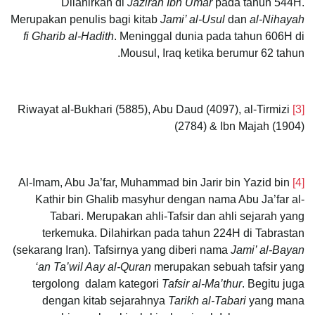
Dilahirkan di
Jazirah Ibn Umar
pada tahun 544H.
Merupakan penulis bagi kitab
Jami’ al-Usul
dan
al-Nihayah
fi Gharib al-Hadith
. Meninggal dunia pada tahun 606H di
Mousul, Iraq ketika berumur 62 tahun.
Riwayat al-Bukhari (5885), Abu Daud (4097), al-Tirmizi
[3]
(2784) & Ibn Majah (1904)
Al-Imam, Abu Ja’far, Muhammad bin Jarir bin Yazid bin
[4]
Kathir bin Ghalib masyhur dengan nama Abu Ja’far al-
Tabari. Merupakan ahli-Tafsir dan ahli sejarah yang
terkemuka. Dilahirkan pada tahun 224H di Tabrastan
(sekarang Iran). Tafsirnya yang diberi nama
Jami’ al-Bayan
‘an Ta’wil Aay al-Quran
merupakan sebuah tafsir yang
tergolong dalam kategori
Tafsir al-Ma’thur
. Begitu juga
dengan kitab sejarahnya
Tarikh al-Tabari
yang mana