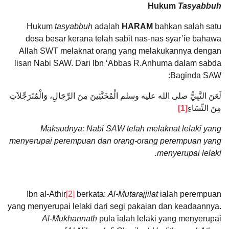
Hukum
Tasyabbuh
Hukum
tasyabbuh
adalah
HARAM
bahkan salah satu
dosa besar kerana telah sabit nas-nas syar’ie bahawa
Allah SWT melaknat orang yang melakukannya dengan
lisan Nabi SAW. Dari Ibn ‘Abbas R.Anhuma dalam sabda
Baginda SAW:
لَعَنَ النَّبِيُّ صلى الله عليه وسلم الْمُخَنَّثِينَ مِنَ الرِّجَالِ، وَالْمُتَرَجِّلاَتِ
مِنَ النِّسَاءِ
[1]
Maksudnya: Nabi SAW telah melaknat lelaki yang
menyerupai perempuan dan orang-orang perempuan yang
menyerupai lelaki.
Ibn al-Athir
[2]
berkata:
Al-Mutarajjilat
ialah perempuan
yang menyerupai lelaki dari segi pakaian dan keadaannya.
Al-Mukhannath
pula ialah lelaki yang menyerupai