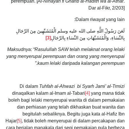
perempuan. [
Al-Nihayah fi Gharib al-Hadith wa al-Athar
.
Dar al-Fikr, 2/203]
Dalam riwayat yang lain:
لَعَنَ رَسُولُ اللَّهِ صلى الله عليه وسلم الْمُتَشَبِّهِينَ مِنَ الرِّجَالِ
بِالنِّسَاءِ، وَالْمُتَشَبِّهَاتِ مِنَ النِّسَاءِ بِالرِّجَالِ
[3]
Maksudnya: “Rasulullah SAW telah melaknat orang lelaki
yang menyerupai perempuan dan orang yang menyerupai
kaum lelaki daripada kalangan perempuan.”
Di dalam
Tuhfah al-Ahwazi
bi Syarh Jami’ al-Trmizi
dinaqalkan kalam al-Imam al-Tabari
[4]
yang mana tidak
boleh bagi lelaki menyerupai wanita di dalam pemakaian
dan perhiasan yang telah dikhaskan buat wanita dan
begitulah sebaliknya. Begitu juga kata al-Hafiz Ibn
Hajar
[5]
, tidak boleh menyerupai di dalam percakapan dan
cara berjalan manakala dari segi pemakaian pula berbeza