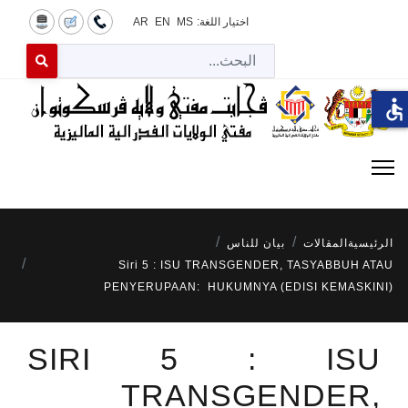
اختيار اللغة:
MS
EN
AR
البح
 for results.
accessible
الرئيسية
المقالات
بيان للناس
Siri 5 : ISU TRANSGENDER, TASYABBUH ATAU
PENYERUPAAN: HUKUMNYA (EDISI KEMASKINI)
SIRI 5 : ISU
TRANSGENDER,