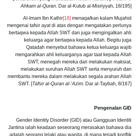
Ahkam al-Quran
. Dar al-Kutub al-Misriyyah, 18/195]
Al-Imam Ibn Kathir
[18]
me
naqal
kan kalam Mujahid
mengenai tafsir ayat di atas dengan mengatakan perlunya
bertaqwa kepada Allah SWT dan juga mengingatkan ahli
keluarga agar bertaqwa kepada Allah. Begitu juga
Qatadah menyebut bahawa ketua keluarga wajib
mengarahkan ahli keluarganya agar taat kepada Allah
SWT, menegah mereka dari melakukan maksiat,
melakukan suruhan Allah SWT serta menyuruh dan
membantu mereka dalam melakukan segala arahan Allah
SWT. [
Tafsir al-Quran al-‘Azim
. Dar al-Taybah, 8/167]
Pengenalan GID
Gender Identity Disorder (GID) atau Gangguan Identiti
Jantina ialah keadaan seseorang merasakan bahawa dia
adalah seorang lelaki atau wanita, di mana terjadi konflik