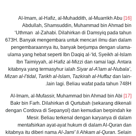
Al-Imam, al-Hafiz, al-Muhaddith, al-Muarrikh Abu
[16]
Abdullah, Shamsuddin, Muhammad bin Ahmad bin
‘Uthman al-Zahabi. Dilahirkan di Damsyiq pada tahun
673H. Banyak mengembara untuk mencari ilmu dan dalam
pengembaraannya itu, banyak berjumpa dengan ulama-
ulama yang hebat seperti Ibn Daqiq al-‘Id, Syeikh al-Islam
Ibn Taimiyyah, al-Hafiz al-Mizzi dan ramai lagi. Antara
kitabnya yang termasyhur ialah
Siyar al-A’lam al-Nubala’
,
Mizan al-I’tidal
,
Tarikh al-Islam
,
Tazkirah al-Huffaz
dan lain-
lain lagi. Beliau wafat pada tahun 748H.
Al-Imam, al-Mufassir, Muhammad bin Ahmad bin Abi
[17]
Bakr bin Farh. Dilahirkan di Qurtubah (sekarang dikenali
dengan Cordova di Sepanyol) dan kemudian berpindah ke
Mesir. Beliau terkenal dengan karyanya di dalam
mentafsirkan ayat-ayat hukum di dalam Al-Quran dan
kitabnya itu diberi nama
Al-Jami’ li Ahkam al-Quran
. Selain