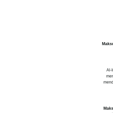
Maks
Al-
men
menda
Maks