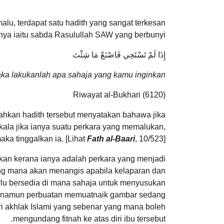
lu, terdapat satu hadith yang sangat terkesan
ya iaitu sabda Rasulullah SAW yang berbunyi:
إِذَا لَمْ تَسْتَحِي فَاصْنَعْ مَا شِئْتَ
ka lakukanlah apa sahaja yang kamu inginkan.
Riwayat al-Bukhari (6120)
ahkan hadith tersebut menyatakan bahawa jika
ala jika ianya suatu perkara yang memalukan,
aka tinggalkan ia. [Lihat
Fath al-Baari
, 10/523]
an kerana ianya adalah perkara yang menjadi
yang mana akan menangis apabila kelaparan dan
erlu bersedia di mana sahaja untuk menyusukan
t, namun perbuatan memuatnaik gambar sedang
ri akhlak Islami yang sebenar yang mana boleh
mengundang fitnah ke atas diri ibu tersebut.