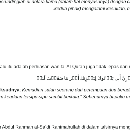
berundinglah di antara kamu (dalam hal menyusunya) dengan car
kedua pihak) mengalami kesulitan,
alu itu adalah perhiasan wanita. Al-Quran juga tidak lepas da
إِنَّ أَبِي يَدۡعُوكَ لِيَجۡزِيَكَ أَجۡرَ مَا سَقَيۡتَ لَنَاۚ
ksudnya:
Kemudian salah seorang dari perempuan dua beradi
m keadaan tersipu-sipu sambil berkata:" Sebenarnya bapaku
h Abdul Rahman al-Sa’di Rahimahullah di dalam tafsirnya men