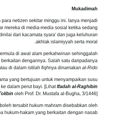
Mukadimah
para netizen sekitar minggu ini. Ianya menjadi
ar mereka di media-media sosial ketika sedang
inilai dari kacamata syara’ dan juga keluhuran
akhlak islamiyyah serta moral.
 Bermula di awal alam perkahwinan sehinggalah
berkaitan dengannya. Salah satu daripadanya
tau di dalam istilah
fiqh
nya dinamakan
al-Rido’
ama yang bertujuan untuk menyampaikan susu
e dalam perut bayi. [Lihat
Ifadah al-Raghibin
Tolibin
oleh Prof. Dr. Mustafa al-Bugha, 3/1446]
oleh tersabit hukum mahram disebabkan oleh
a hukum-hakam yang berkaitan dengan nasab.