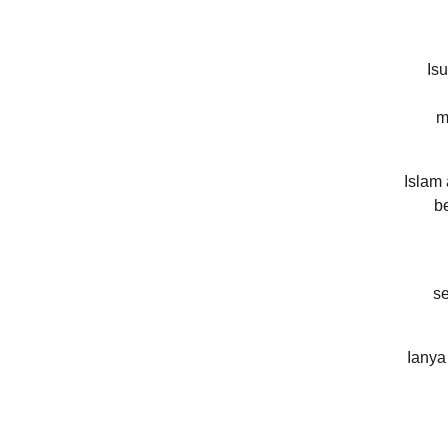
Is
m
Islam
b
se
Ianya