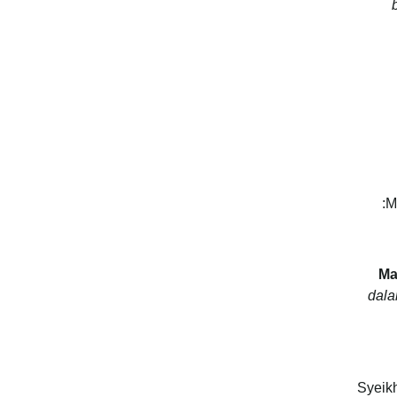
M
Ma
dala
Syeik