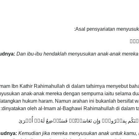
Asal pensyariatan menyusuk
يۡنِۖ
udnya:
Dan ibu-ibu hendaklah menyusukan anak-anak mereka s
Imam Ibn Kathir Rahimahullah di dalam tafsirnya menyebut baha
yusukan anak-anak mereka dengan sempurna iaitu selama dua t
tangkan hukum haram. Namun arahan ini bukanlah bersifat waji
dinyatakan oleh al-Imam al-Baghawi Rahimahullah di dalam taf
اْ بَيۡنَكُم بِمَعۡرُوفٖۖ وَإِن تَعَاسَرۡتُمۡ فَسَتُرۡضِعُ لَهُۥٓ أُخۡرَىٰ
udnya:
Kemudian jika mereka menyusukan anak untuk kamu, 