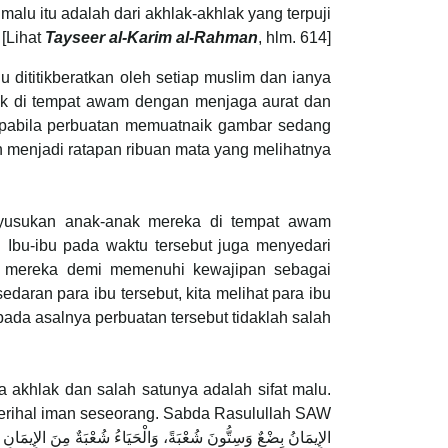
alu itu adalah dari akhlak-akhlak yang terpuji
[Lihat
Tayseer al-Karim al-Rahman
, hlm. 614]
lu dititikberatkan oleh setiap muslim dan ianya
ak di tempat awam dengan menjaga aurat dan
apabila perbuatan memuatnaik gambar sedang
 menjadi ratapan ribuan mata yang melihatnya.
nyusukan anak-anak mereka di tempat awam
Ibu-ibu pada waktu tersebut juga menyedari
i mereka demi memenuhi kewajipan sebagai
aran para ibu tersebut, kita melihat para ibu
ada asalnya perbuatan tersebut tidaklah salah.
a akhlak dan salah satunya adalah sifat malu.
perihal iman seseorang. Sabda Rasulullah SAW:
الإِيمَانُ بِضْعٌ وَسِتُّونَ شُعْبَةً، وَالْحَيَاءُ شُعْبَةٌ مِنَ الإِيمَانِ