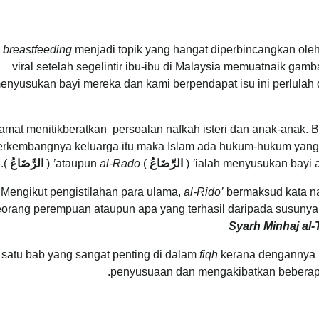
u
breastfeeding
menjadi topik yang hangat diperbincangkan oleh 
viral
setelah segelintir ibu-ibu di Malaysia memuatnaik gamb
enyusukan bayi mereka dan kami berpendapat isu ini perlulah d
 amat menitikberatkan persoalan nafkah isteri dan anak-anak.
erkembangnya keluarga itu maka Islam ada hukum-hukum yang 
ialah menyusukan bayi a
(
الرِّضَاعُ
) ataupun
al-Rado’
(
الرَّضَاعُ
).
Mengikut pengistilahan para ulama,
al-Rido’
bermaksud kata n
orang perempuan ataupun apa yang terhasil daripada susunya k
Syarh Minhaj al-
 satu bab yang sangat penting di dalam
fiqh
kerana dengannya b
penyusuaan dan mengakibatkan beberap