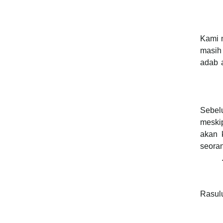
Kami m
masih
adab 
Sebel
meski
akan 
seoran
Rasulu