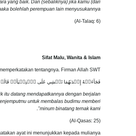
a yang baik. Dan (sebaliknya) jika kamu (dari
 maka bolehlah perempuan lain menyusukannya.
(Al-Talaq: 6)
Sifat Malu, Wanita & Islam
ri memperkatakan tentangnya. Firman Allah SWT:
فَجَآءَتۡهُ إِحۡدَىٰهُمَا تَمۡشِي عَلَى ٱسۡتِحۡيَآءٖ قَالَتۡ 
k itu datang mendapatkannya dengan berjalan
 menjemputmu untuk membalas budimu memberi
minum binatang ternak kami".
(Al-Qasas: 25)
gatakan ayat ini menunjukkan kepada mulianya