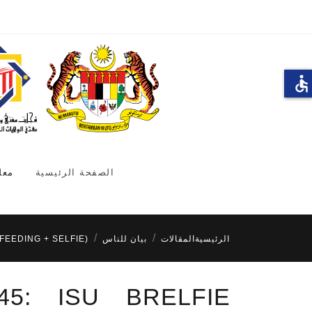
accessible
الصفحة الرئيسية
معل
الرئيسية
المقالات
بيان للناس
TFEEDING + SELFIE)
45: ISU BRELFIE