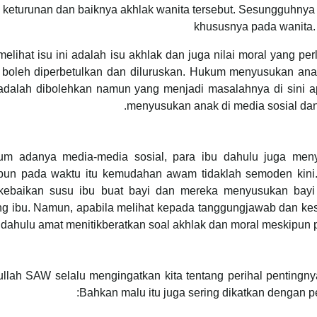
keturunan dan baiknya akhlak wanita tersebut. Sesungguhnya m
khususnya pada wanita. 
elihat isu ini adalah isu akhlak dan juga nilai moral yang per
 boleh diperbetulkan dan diluruskan. Hukum menyusukan an
adalah dibolehkan namun yang menjadi masalahnya di sini 
menyusukan anak di media sosial dan
um adanya media-media sosial, para ibu dahulu juga me
pun pada waktu itu kemudahan awam tidaklah semoden kini. 
kebaikan susu ibu buat bayi dan mereka menyusukan bay
g ibu. Namun, apabila melihat kepada tanggungjawab dan kesed
dahulu amat menitikberatkan soal akhlak dan moral meskipun p
llah SAW selalu mengingatkan kita tentang perihal pentingny
Bahkan malu itu juga sering dikatkan dengan 