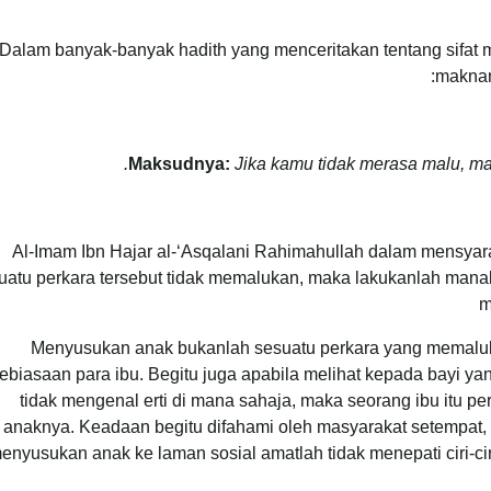
Dalam banyak-banyak hadith yang menceritakan tentang sifat ma
maknan
Maksudnya:
Jika kamu tidak merasa malu, ma
Al-Imam Ibn Hajar al-‘Asqalani Rahimahullah dalam mensyar
uatu perkara tersebut tidak memalukan, maka lakukanlah manak
m
Menyusukan anak bukanlah sesuatu perkara yang memaluk
ebiasaan para ibu. Begitu juga apabila melihat kepada bayi 
tidak mengenal erti di mana sahaja, maka seorang ibu itu p
anaknya. Keadaan begitu difahami oleh masyarakat setempa
enyusukan anak ke laman sosial amatlah tidak menepati ciri-ci