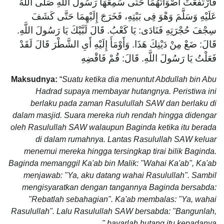
فَارْتَفَعَتْ أَصْوَاتُهُمَا حَتَّى سَمِعَهَا رَسُولُ اللَّهِ صَلَّى اللهُ
عَلَيْهِ وَسَلَّمَ وَهْوَ فِى بَيْتِهِ، فَخَرَجَ إِلَيْهِمَا حَتَّى كَشَفَ
سِجْفَ حُجْرَتِهِ فَنَادَى: يَا كَعْبُ. قَالَ لَبَّيْكَ يَا رَسُولَ اللَّهِ.
قَالَ: ضَعْ مِنْ دَيْنِكَ هَذَا. وَأَوْمَأَ إِلَيْهِ أَىِ الشَّطْرَ قَالَ لَقَدْ
فَعَلْتُ يَا رَسُولَ اللَّهِ. قَالَ: قُمْ فَاقْضِهِ
Maksudnya:
“
Suatu ketika dia menuntut Abdullah bin Abu
Hadrad supaya membayar hutangnya. Peristiwa ini
berlaku pada zaman Rasulullah SAW dan berlaku di
dalam masjid. Suara mereka riuh rendah hingga didengar
oleh Rasulullah SAW walaupun Baginda ketika itu berada
di dalam rumahnya. Lantas Rasulullah SAW keluar
menemui mereka hingga tersingkap tirai bilik Baginda.
Baginda memanggil Ka'ab bin Malik: "Wahai Ka'ab", Ka'ab
menjawab: "Ya, aku datang wahai Rasulullah". Sambil
mengisyaratkan dengan tangannya Baginda bersabda:
"Rebatlah sebahagian". Ka'ab membalas: "Ya, wahai
Rasulullah". Lalu Rasulullah SAW bersabda: "Bangunlah,
bayarlah hutang itu kepadanya."