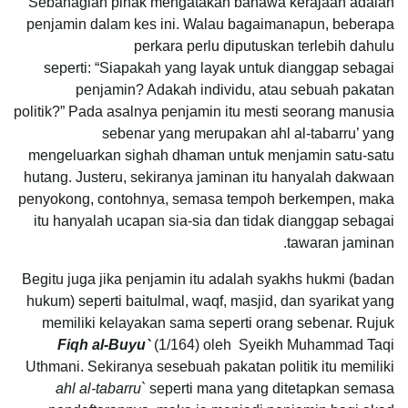
Sebahagian pihak mengatakan bahawa kerajaan adalah
penjamin dalam kes ini. Walau bagaimanapun, beberapa
perkara perlu diputuskan terlebih dahulu
seperti:
“Siapakah yang layak untuk dianggap sebagai
penjamin? Adakah individu, atau sebuah pakatan
politik?”
Pada asalnya penjamin itu mesti seorang manusia
sebenar yang merupakan ahl al-tabarru’ yang
mengeluarkan sighah dhaman untuk menjamin satu-satu
hutang. Justeru, sekiranya jaminan itu hanyalah dakwaan
penyokong, contohnya, semasa tempoh berkempen, maka
itu hanyalah ucapan sia-sia dan tidak dianggap sebagai
tawaran jaminan.
Begitu juga jika penjamin itu adalah syakhs hukmi (badan
hukum) seperti baitulmal, waqf, masjid, dan syarikat yang
memiliki kelayakan sama seperti orang sebenar. Rujuk
Fiqh al-Buyu`
(1/164) oleh Syeikh Muhammad Taqi
Uthmani. Sekiranya sesebuah pakatan politik itu memiliki
ahl al-tabarru`
seperti mana yang ditetapkan semasa