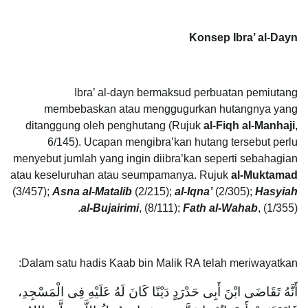
Konsep Ibra’ al-Dayn
Ibra’ al-dayn bermaksud perbuatan pemiutang
membebaskan atau menggugurkan hutangnya yang
ditanggung oleh penghutang (Rujuk
al-Fiqh al-Manhaji
,
6/145). Ucapan mengibra’kan hutang tersebut perlu
menyebut jumlah yang ingin diibra’kan seperti sebahagian
atau keseluruhan atau seumpamanya.
Rujuk
al-Muktamad
(3/457);
Asna al-Matalib
(2/215);
al-Iqna’
(2/305);
Hasyiah
al-Bujairimi
, (8/111);
Fath al-Wahab
, (1/355).
Dalam satu hadis Kaab bin Malik RA telah meriwayatkan:
أَنَّهُ تَقَاضَى ابْنَ أَبِى حَدْرَدٍ دَيْنًا كَانَ لَهُ عَلَيْهِ فِى الْمَسْجِدِ،