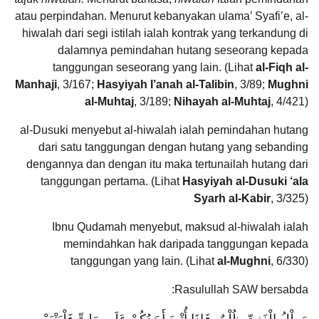
atau perpindahan. Menurut kebanyakan ulama’ Syafi’e, al-
hiwalah dari segi istilah ialah kontrak yang terkandung di
dalamnya pemindahan hutang seseorang kepada
tanggungan seseorang yang lain. (Lihat
al-Fiqh al-
Manhaji
, 3/167;
Hasyiyah I’anah al-Talibin
, 3/89;
Mughni
al-Muhtaj
, 3/189;
Nihayah al-Muhtaj
, 4/421)
al-Dusuki menyebut al-hiwalah ialah pemindahan hutang
dari satu tanggungan dengan hutang yang sebanding
dengannya dan dengan itu maka tertunailah hutang dari
tanggungan pertama. (Lihat
Hasyiyah al-Dusuki ‘ala
Syarh al-Kabir
, 3/325)
Ibnu Qudamah menyebut, maksud al-hiwalah ialah
memindahkan hak daripada tanggungan kepada
tanggungan yang lain. (Lihat
al-Mughni
, 6/330)
Rasulullah SAW bersabda: