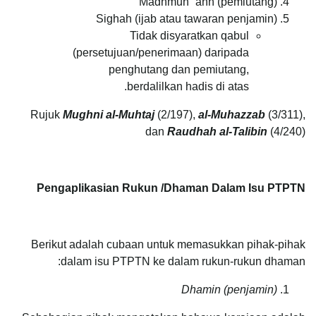
Madhmun `anh (pemiutang)
Sighah (ijab atau tawaran penjamin)
Tidak disyaratkan qabul
(persetujuan/penerimaan) daripada
penghutang dan pemiutang,
berdalilkan hadis di atas.
Rujuk
Mughni al-Muhtaj
(2/197),
al-Muhazzab
(3/311),
dan
Raudhah al-Talibin
(4/240)
Pengaplikasian Rukun /Dhaman Dalam Isu PTPTN
Berikut adalah cubaan untuk memasukkan pihak-pihak
dalam isu PTPTN ke dalam rukun-rukun dhaman:
Dhamin (penjamin)