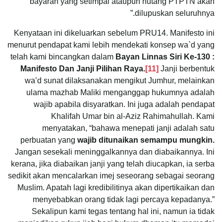
bayaran yang setimpal ataupun hutang PTPTN akan
dilupuskan seluruhnya.”
Kenyataan ini dikeluarkan sebelum PRU14. Manifesto ini
menurut pendapat kami lebih mendekati konsep wa`d yang
telah kami bincangkan dalam
Bayan Linnas Siri Ke-130 :
Manifesto Dan Janji Pilihan Raya.
[11]
Janji berbentuk
wa’d sunat dilaksanakan mengikut Jumhur, melainkan
ulama mazhab Maliki menganggap hukumnya adalah
wajib apabila disyaratkan. Ini juga adalah pendapat
Khalifah Umar bin al-Aziz Rahimahullah. Kami
menyatakan, “bahawa menepati janji adalah satu
perbuatan yang
wajib
ditunaikan semampu mungkin.
Jangan sesekali meninggalkannya dan diabaikannya. Ini
kerana, jika diabaikan janji yang telah diucapkan, ia serba
sedikit akan mencalarkan imej seseorang sebagai seorang
Muslim. Apatah lagi kredibilitinya akan dipertikaikan dan
menyebabkan orang tidak lagi percaya kepadanya.”
Sekalipun kami tegas tentang hal ini, namun ia tidak