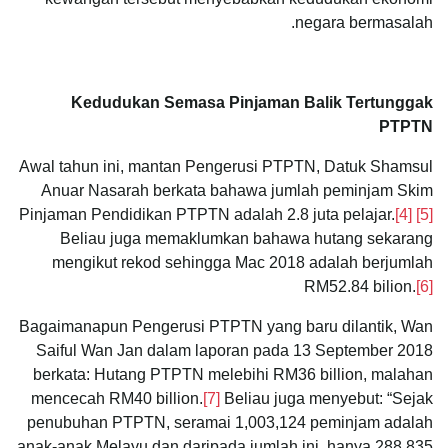
negara bermasalah.
Kedudukan Semasa Pinjaman Balik Tertunggak
PTPTN
Awal tahun ini, mantan Pengerusi PTPTN, Datuk Shamsul
Anuar Nasarah berkata bahawa jumlah peminjam Skim
Pinjaman Pendidikan PTPTN adalah 2.8 juta pelajar.
[4]
[5]
Beliau juga memaklumkan bahawa hutang sekarang
mengikut rekod sehingga Mac 2018 adalah berjumlah
RM52.84 bilion.
[6]
Bagaimanapun Pengerusi PTPTN yang baru dilantik, Wan
Saiful Wan Jan dalam laporan pada 13 September 2018
berkata: Hutang PTPTN melebihi RM36 billion, malahan
mencecah RM40 billion.
[7]
Beliau juga menyebut: “Sejak
penubuhan PTPTN, seramai 1,003,124 peminjam adalah
anak-anak Melayu dan daripada jumlah ini, hanya 288,835