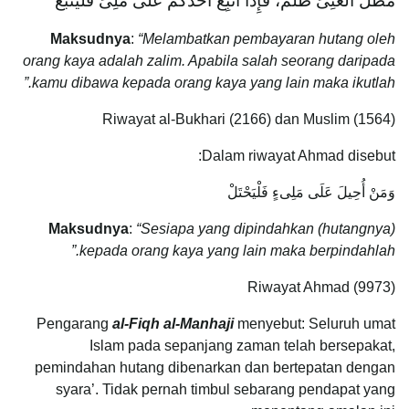
مَطْلُ الْغَنِىِّ ظُلْمٌ، فَإِذَا أُتْبِعَ أَحَدُكُمْ عَلَى مَلِىٍّ فَلْيَتْبَعْ
Maksudnya
:
“Melambatkan pembayaran hutang oleh
orang kaya adalah zalim. Apabila salah seorang daripada
kamu dibawa kepada orang kaya yang lain maka ikutlah.”
Riwayat al-Bukhari (2166) dan Muslim (1564)
Dalam riwayat Ahmad disebut:
وَمَنْ أُحِيلَ عَلَى مَلِىءٍ فَلْيَحْتَلْ
Maksudnya
:
“Sesiapa yang dipindahkan (hutangnya)
kepada orang kaya yang lain maka berpindahlah.”
Riwayat Ahmad (9973)
Pengarang
al-Fiqh al-Manhaji
menyebut: Seluruh umat
Islam pada sepanjang zaman telah bersepakat,
pemindahan hutang dibenarkan dan bertepatan dengan
syara’. Tidak pernah timbul sebarang pendapat yang