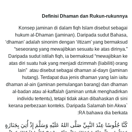
Definisi Dhaman dan Rukun-rukunnya
Konsep jaminan di dalam fiqh Islam disebut sebagai
hukum al-Dhaman (jaminan). Daripada sudut Bahasa,
‘dhaman’ adalah sinonim dengan ‘iltizam’ yang bermaksud
“seseorang yang mewajibkan sesuatu ke atas dirinya.”
Daripada sudut istilah fiqh, ia bermaksud “mewajibkan ke
atas diri suatu hak yang menjadi dzimmah (liabiliti) orang
lain” atau disebut sebagai dhaman al-dayn (jaminan
hutang). Terdapat dua jenis dhaman yang lain iaitu
dhaman al-ain (jaminan pemulangan barang) dan dhaman
al-badan atau al-kaffalah (jaminan untuk menghadirkan
individu tertentu), tetapi tidak akan dibahaskan di sini
kerana perbezaan konteks. Daripada Salamah bin Akwa`
RA bahawa dia berkata:
كُنَّا جُلُوسًا عِنْدَ النَّبِيِّ صَلَّى اللهُ عَلَيْهِ وَسَلَّمَ إِذْ أُتِيَ بِجَنَازَةٍ