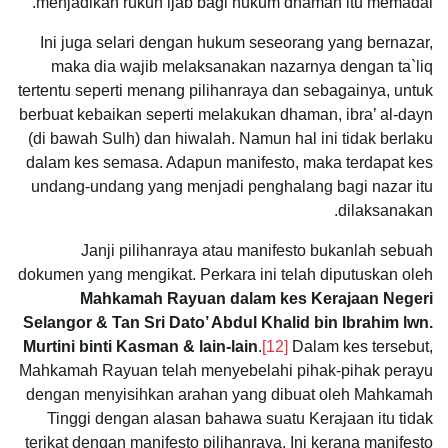
menjadikan rukun ijab bagi hukum dhaman itu memadai.
Ini juga selari dengan hukum seseorang yang bernazar,
maka dia wajib melaksanakan nazarnya dengan ta`liq
tertentu seperti menang pilihanraya dan sebagainya, untuk
berbuat kebaikan seperti melakukan dhaman, ibra’ al-dayn
(di bawah Sulh) dan hiwalah. Namun hal ini tidak berlaku
dalam kes semasa. Adapun manifesto, maka terdapat kes
undang-undang yang menjadi penghalang bagi nazar itu
dilaksanakan.
Janji pilihanraya atau manifesto bukanlah sebuah
dokumen yang mengikat. Perkara ini telah diputuskan oleh
Mahkamah Rayuan dalam kes Kerajaan Negeri
Selangor & Tan Sri Dato’ Abdul Khalid bin Ibrahim lwn.
Murtini binti Kasman & lain-lain
.
[12]
Dalam kes tersebut,
Mahkamah Rayuan telah menyebelahi pihak-pihak perayu
dengan menyisihkan arahan yang dibuat oleh Mahkamah
Tinggi dengan alasan bahawa suatu Kerajaan itu tidak
terikat dengan manifesto pilihanraya. Ini kerana manifesto