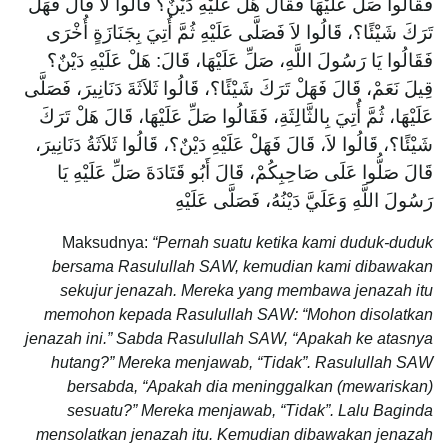
فَقَالُوا صَلِّ عَلَيْهَا فَقَالَ هَلْ عَلَيْهِ دَيْنٌ؟ قَالُوا لاَ قَالَ فَهَلْ
تَرَكَ شَيْئًا؟، قَالُوا لاَ فَصَلَّى عَلَيْهِ ثُمَّ أُتِيَ بِجَنَازَةٍ أُخْرَى
فَقَالُوا يَا رَسُولَ اللَّهِ، صَلِّ عَلَيْهَا، قَالَ: هَلْ عَلَيْهِ دَيْنٌ؟
قِيلَ نَعَمْ، قَالَ فَهَلْ تَرَكَ شَيْئًا؟، قَالُوا ثَلاَثَةَ دَنَانِيرَ، فَصَلَّى
عَلَيْهَا، ثُمَّ أُتِيَ بِالثَّالِثَةِ، فَقَالُوا صَلِّ عَلَيْهَا، قَالَ هَلْ تَرَكَ
شَيْئًا؟، قَالُوا لاَ، قَالَ فَهَلْ عَلَيْهِ دَيْنٌ؟، قَالُوا ثَلاَثَةُ دَنَانِيرَ،
قَالَ صَلُّوا عَلَى صَاحِبِكُمْ، قَالَ أَبُو قَتَادَةَ صَلِّ عَلَيْهِ يَا
رَسُولَ اللَّهِ وَعَلَيَّ دَيْنُهُ، فَصَلَّى عَلَيْهِ
Maksudnya:
“Pernah suatu ketika kami duduk-duduk
bersama Rasulullah SAW, kemudian kami dibawakan
sekujur jenazah. Mereka yang membawa jenazah itu
memohon kepada Rasulullah SAW: “Mohon disolatkan
jenazah ini.” Sabda Rasulullah SAW, “Apakah ke atasnya
hutang?” Mereka menjawab, “Tidak”. Rasulullah SAW
bersabda, “Apakah dia meninggalkan (mewariskan)
sesuatu?” Mereka menjawab, “Tidak”. Lalu Baginda
mensolatkan jenazah itu. Kemudian dibawakan jenazah