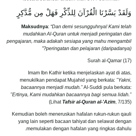
وَلَقَدْ يَسَّرْنَا الْقُرْآنَ لِلذِّكْرِ فَهَلْ مِن مُّدَّكِرٍ
Maksudnya
:
“Dan demi sesungguhnya! Kami telah
mudahkan Al-Quran untuk menjadi peringatan dan
pengajaran, maka adakah sesiapa yang mahu mengambil
peringatan dan pelajaran (daripadanya)?”
Surah al-Qamar (17)
Imam Ibn Kathir ketika menjelaskan ayat di atas,
menukilkan pendapat Mujahid yang berkata:
"Yakni,
bacaannya menjadi mudah."
Al-Suddi pula berkata:
"Ertinya, Kami mudahkan bacaannya bagi semua lidah."
(Lihat
Tafsir al-Quran al-'Azim
, 7/135)
Kemudian boleh meneruskan hafalan rukun-rukun qauli
yang lain seperti bacaan tahiyat dan selawat dengan
memulakan dengan hafalan yang ringkas dahulu.