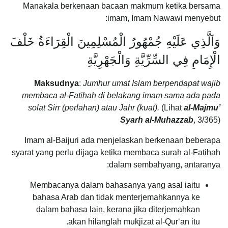
Manakala berkenaan bacaan makmum ketika bersama
imam, Imam Nawawi menyebut:
وَاَلَّذِي عَلَيْهِ جُمْهُورُ الْمُسْلِمِينَ الْقِرَاءَةُ خَلْفَ
الْإِمَامِ فِي السِّرِّيَّةِ وَالْجَهْرِيَّةِ
Maksudnya
:
Jumhur umat Islam berpendapat wajib
membaca al-Fatihah di belakang imam sama ada pada
solat Sirr (perlahan) atau Jahr (kuat).
(Lihat
al-Majmu’
Syarh al-Muhazzab
, 3/365)
Imam al-Baijuri ada menjelaskan berkenaan beberapa
syarat yang perlu dijaga ketika membaca surah al-Fatihah
dalam sembahyang, antaranya:
Membacanya dalam bahasanya yang asal iaitu
bahasa Arab dan tidak menterjemahkannya ke
dalam bahasa lain, kerana jika diterjemahkan
akan hilanglah mukjizat al-Qur‘an itu.