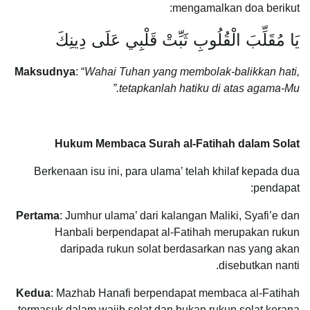
mengamalkan doa berikut:
يَا مُقَلِّبَ الْقُلُوبِ ثَبِّتْ قَلْبِي عَلَى دِينِكَ
Maksudnya
: “
Wahai Tuhan yang membolak-balikkan hati,
tetapkanlah hatiku di atas agama-Mu.”
Hukum Membaca Surah al-Fatihah dalam Solat
Berkenaan isu ini, para ulama’ telah khilaf kepada dua
pendapat:
Pertama
: Jumhur ulama’ dari kalangan Maliki, Syafi’e dan
Hanbali berpendapat al-Fatihah merupakan rukun
daripada rukun solat berdasarkan nas yang akan
disebutkan nanti.
Kedua
: Mazhab Hanafi berpendapat membaca al-Fatihah
termasuk dalam wajib solat dan bukan rukun solat kerana