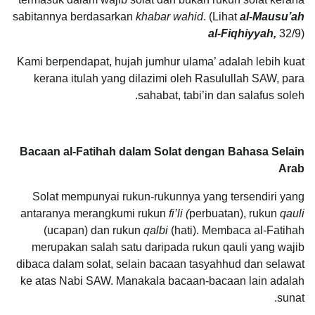
sabitannya berdasarkan
khabar wahid
. (Lihat
al-Mausu’ah
al-Fiqhiyyah,
32/9)
Kami berpendapat, hujah jumhur ulama’ adalah lebih kuat
kerana itulah yang dilazimi oleh Rasulullah SAW, para
sahabat, tabi’in dan salafus soleh.
Bacaan al-Fatihah dalam Solat dengan Bahasa Selain
Arab
Solat mempunyai rukun-rukunnya yang tersendiri yang
antaranya merangkumi rukun
fi’li (
perbuatan), rukun
qauli
(ucapan) dan rukun
qalbi
(hati). Membaca al-Fatihah
merupakan salah satu daripada rukun qauli yang wajib
dibaca dalam solat, selain bacaan tasyahhud dan selawat
ke atas Nabi SAW. Manakala bacaan-bacaan lain adalah
sunat.