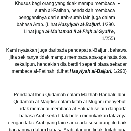
Khusus bagi orang yang tidak mampu membaca
surah al-Fatihah, hendaklah membaca
penggantinya dari surah-surah lain juga dalam
bahasa Arab. (Lihat
Hasyiyah al-Baijuri,
1/290.
Lihat juga
al-Mu’tamad fi al-Fiqh al-Syafi’e
,
1/255)
Kami nyatakan juga daripada pendapat al-Baijuri, bahawa
jika sekiranya tidak mampu membaca apa-apa hatta doa
sekalipun, hendaklah dia berdiri seperti biasa sekadar
membaca al-Fatihah. (Lihat
Hasyiyah al-Baijuri,
1/290)
Pendapat Ibnu Qudamah dalam Mazhab Hanbali:
Ibnu
Qudamah al-Maqdisi dalam kitab al-Mughni menyebut:
Tidak memadai membaca al-Fatihah selain daripada
bahasa Arab serta tidak boleh menukarkan lafaznya
dengan lafaz Arab yang lain sama ada seseorang itu baik
bacaannya dalam bahasa Arab ataupun tidak. Inilah juga