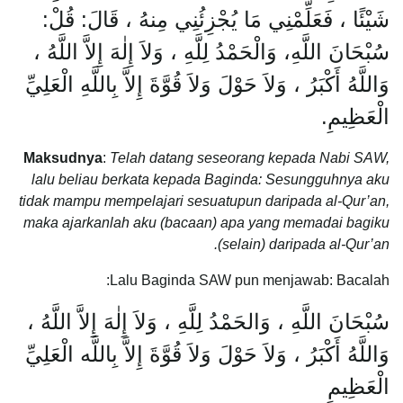
شَيْئًا ، فَعَلِّمْنِي مَا يُجْزِئُنِي مِنهُ ، قَالَ: قُلْ:
سُبْحَانَ اللَّهِ، وَالْحَمْدُ لِلَّهِ ، وَلاَ إِلٰهَ إِلاَّ اللَّهُ ،
وَاللَّهُ أَكْبَرُ ، وَلاَ حَوْلَ وَلاَ قُوَّةَ إِلاَّ بِاللَّهِ الْعَلِيِّ
الْعَظِيمِ.
Maksudnya
:
Telah datang seseorang kepada Nabi SAW,
lalu beliau berkata kepada Baginda: Sesungguhnya aku
tidak mampu mempelajari sesuatupun daripada al-Qur’an,
maka ajarkanlah aku (bacaan) apa yang memadai bagiku
(selain) daripada al-Qur’an.
Lalu Baginda SAW pun menjawab: Bacalah:
سُبْحَانَ اللَّهِ ، وَالحَمْدُ لِلَّهِ ، وَلاَ إِلٰهَ إِلاَّ اللَّهُ ،
وَاللَّهُ أَكْبَرُ ، وَلاَ حَوْلَ وَلاَ قُوَّةَ إِلاَّ بِاللَّه الْعَلِيِّ
الْعَظِيمِ