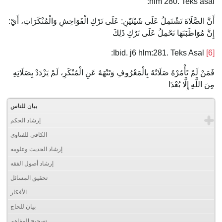
hlm 280. Teks asal:
أَنَّ الصَّلَاةَ تَشْتَمِلُ عَلَى شَيْئَيْنِ: عَلَى تَرْكِ الْفَوَاحِشِ وَالْمُنْكَرَاتِ، أَيْ:
إِنَّ مُوَاظَبَتَهَا تَحْمِلُ عَلَى تَرْكِ ذَلِكَ
Ibid. j6 hlm:281. Teks Asal:
[6]
فَمَنْ لَمْ تَأْمُرْهُ صَلَاتُهُ بِالْمَعْرُوفِ وَتَنْهَهُ عَنِ الْمُنْكَرِ، لَمْ يَزْدَدْ بِصَلَاتِهِ
مِنَ اللَّهِ إِلَّا بُعْدًا
بيان للناس
إرشاد الحكم
الكافي للفتاوي
إرشاد الحديث وعلومه
إرشاد أصول الفقه
تحقيق المسائل
الأفكار
بيان للحاج
تصحيح المفاهم