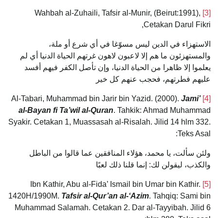
Wahbah al-Zuhaili, Tafsir al-Munir, (Beirut:1991),
[3]
Cetakan Darul Fikri,
الاستهزاء في الدين ليس مسوّغا في أي شرع أو ملة،
والمستهزئون ما هم إلا لاعبون لاهون غرتهم الحياة الدنيا أي لم
يعلموا إلا ظاهرا من الحياة الدنيا، وإن تأصل الكفر فيهم أفسد
عليهم فطرتهم، فحجب عنهم كل خير
Jami’
Al-Tabari, Muhammad bin Jarir bin Yazid. (2000).
[4]
al-Bayan fi Ta’wil al-Quran
. Tahkik: Ahmad Muhammad
Syakir. Cetakan 1, Muassasah al-Risalah. Jilid 14 hlm 332.
Teks Asal:
ولئن سألت، يا محمد، هؤلاء المنافقين عما قالوا من الباطل
والكذب، ليقولن لك: إنما قلنا ذلك لعبًا
Ibn Kathir, Abu al-Fida’ Ismail bin Umar bin Kathir.
[5]
1420H/1990M.
Tafsir al-Qur’an al-‘Azim
. Tahqiq: Sami bin
Muhammad Salamah. Cetakan 2. Dar al-Tayyibah. Jilid 6