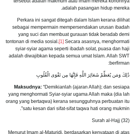
tersebut adalah makmum atau imam mereka kononnya
adalah pasangan hidup mereka.
Perkara ini sangat ditegah dalam Islam kerana dilihat
sebagai mempermain mempersendakan urusan ibadah
yang suci dan membuat gurauan tidak beradab demi
tontonan di media sosial.
[1]
Secara asasnya, menghormati
syiar-syiar agama seperti ibadah solat, puasa dan haji
adalah diwajibkan kepada semua umat Islam. Allah SWT
berfirman:
ذَٰلِكَ وَمَن يُعَظِّمْ شَعَائِرَ اللَّهِ فَإِنَّهَا مِن تَقْوَى الْقُلُوبِ
Maksudnya:
“Demikianlah (ajaran Allah); dan sesiapa
yang menghormati Syiar-syiar ugama Allah maka (dia lah
orang yang bertaqwa) kerana sesungguhnya perbuatan itu
satu kesan dari sifat-sifat taqwa hati orang mukmin”.
Surah al-Hajj (32)
Menurut Imam al-Maturidi, berdasarkan kenyataan di atas