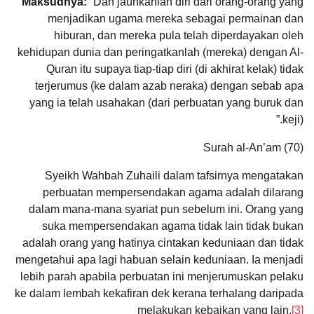
Maksudnya:
“Dan jauhkanlah diri dari orang-orang yang
menjadikan ugama mereka sebagai permainan dan
hiburan, dan mereka pula telah diperdayakan oleh
kehidupan dunia dan peringatkanlah (mereka) dengan Al-
Quran itu supaya tiap-tiap diri (di akhirat kelak) tidak
terjerumus (ke dalam azab neraka) dengan sebab apa
yang ia telah usahakan (dari perbuatan yang buruk dan
keji).”
Surah al-An’am (70)
Syeikh Wahbah Zuhaili dalam tafsirnya mengatakan
perbuatan mempersendakan agama adalah dilarang
dalam mana-mana syariat pun sebelum ini. Orang yang
suka mempersendakan agama tidak lain tidak bukan
adalah orang yang hatinya cintakan keduniaan dan tidak
mengetahui apa lagi habuan selain keduniaan. Ia menjadi
lebih parah apabila perbuatan ini menjerumuskan pelaku
ke dalam lembah kekafiran dek kerana terhalang daripada
melakukan kebaikan yang lain.
[3]