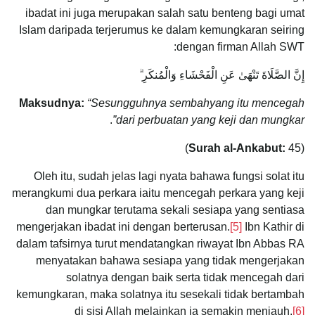
ibadat ini juga merupakan salah satu benteng bagi umat
Islam daripada terjerumus ke dalam kemungkaran seiring
dengan firman Allah SWT:
إِنَّ الصَّلَاةَ تَنْهَىٰ عَنِ الْفَحْشَاءِ وَالْمُنكَرِ ۗ
Maksudnya:
“Sesungguhnya sembahyang itu mencegah
.
dari perbuatan yang keji dan mungkar”
Surah al-Ankabut:
45)
(
Oleh itu, sudah jelas lagi nyata bahawa fungsi solat itu
merangkumi dua perkara iaitu mencegah perkara yang keji
dan mungkar terutama sekali sesiapa yang sentiasa
mengerjakan ibadat ini dengan berterusan.
[5]
Ibn Kathir di
dalam tafsirnya turut mendatangkan riwayat Ibn Abbas RA
menyatakan bahawa sesiapa yang tidak mengerjakan
solatnya dengan baik serta tidak mencegah dari
kemungkaran, maka solatnya itu sesekali tidak bertambah
di sisi Allah melainkan ia semakin menjauh.
[6]