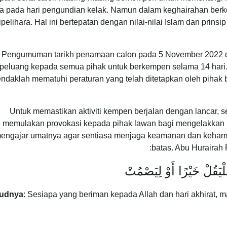
a pada hari pengundian kelak. Namun dalam keghairahan berk
ipelihara. Hal ini bertepatan dengan nilai-nilai Islam dan pri
Pengumuman tarikh penamaan calon pada 5 November 2022
peluang kepada semua pihak untuk berkempen selama 14 har
ndaklah mematuhi peraturan yang telah ditetapkan oleh pihak 
Untuk memastikan aktiviti kempen berjalan dengan lancar, 
memulakan provokasi kepada pihak lawan bagi mengelakkan kej
engajar umatnya agar sentiasa menjaga keamanan dan keharm
batas. Abu Huraira
لْيَقُلْ خَيْرًا أَوْ لِيَصْمُتْ
udnya
: Sesiapa yang beriman kepada Allah dan hari akhirat,