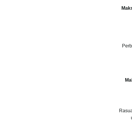
Mak
Perb
Ma
Rasua