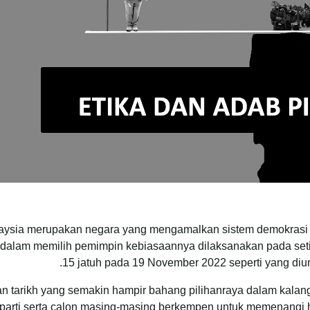
aysia merupakan negara yang mengamalkan sistem demokrasi b
 dalam memilih pemimpin kebiasaannya dilaksanakan pada setiap
15 jatuh pada 19 November 2022 seperti yang di
 tarikh yang semakin hampir bahang pilihanraya dalam kalang
parti serta calon masing-masing berkempen untuk memenangi h