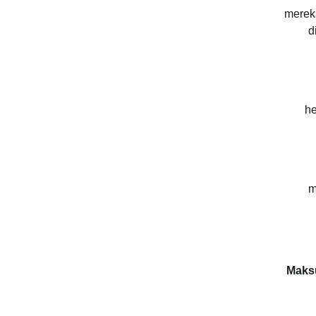
merek
d
he
m
Maks