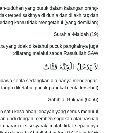
an-tuduhan yang buruk dalam kalangan orang-
 terperi sakitnya di dunia dan di akhirat; dan
 sedang kamu tidak mengetahui (yang demikian).
Surah al-Maidah (19)
a yang tidak diketahui pucuk pangkalnya juga
dilarang melalui sabda Rasulullah SAW:
لاَ يَدْخُلُ الْجَنَّةَ قَتَّاتٌ
bawa cerita sedangkan dia hanya mendengar-
tanpa diketahui pucuk-pangkal cerita tersebut).
Sahih al-Bukhari (6056)
n satu kesalahan jenayah yang serius menurut
uan undi dengan memberi sogokan atau rasuah
a haram di sisi syarak, malah tidak sepatutnya
atkan daripada Abdullah bin Amr RA, Nabi SAW