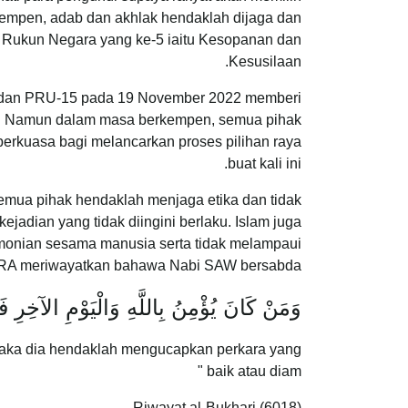
empen, adab dan akhlak hendaklah dijaga dan
nsip Rukun Negara yang ke-5 iaitu Kesopanan dan
Kesusilaan.
 dan PRU-15 pada 19 November 2022 memberi
i. Namun dalam masa berkempen, semua pihak
berkuasa bagi melancarkan proses pilihan raya
buat kali ini.
semua pihak hendaklah menjaga etika dan tidak
adian yang tidak diingini berlaku. Islam juga
onian sesama manusia serta tidak melampaui
h RA meriwayatkan bahawa Nabi SAW bersabda:
وَمَنْ كَانَ يُؤْمِنُ بِاللَّهِ وَالْيَوْمِ الآخِرِ فَ
 maka dia hendaklah mengucapkan perkara yang
baik atau diam "
Riwayat al-Bukhari (6018)