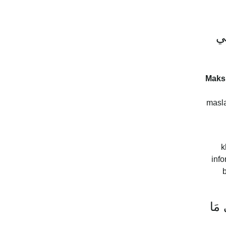
هي
Maks
masla
k
inf
ٰ مَا