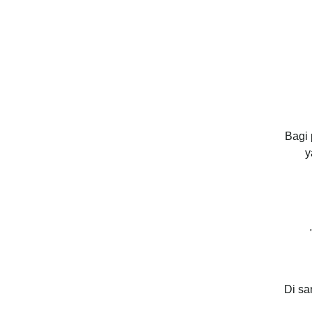
Bagi 
y
Di sa