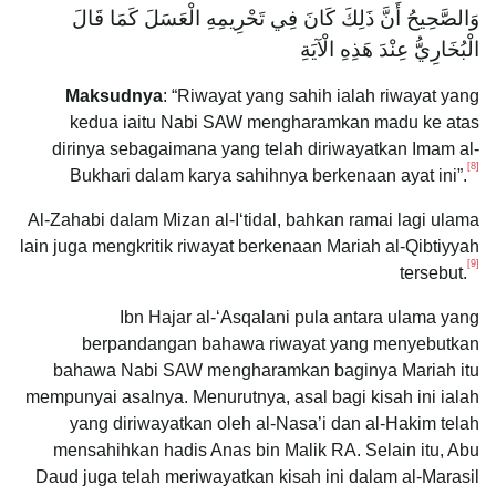
وَالصَّحِيحُ أَنَّ ذَلِكَ كَانَ فِي تَحْرِيمِهِ الْعَسَلَ كَمَا قَالَ
الْبُخَارِيُّ عِنْدَ هَذِهِ الْآيَةِ
Maksudnya
: “Riwayat yang sahih ialah riwayat yang
kedua iaitu Nabi SAW mengharamkan madu ke atas
dirinya sebagaimana yang telah diriwayatkan Imam al-
[8]
Bukhari dalam karya sahihnya berkenaan ayat ini”.
Al-Zahabi dalam Mizan al-Iʻtidal, bahkan ramai lagi ulama
lain juga mengkritik riwayat berkenaan Mariah al-Qibtiyyah
[9]
tersebut.
Ibn Hajar al-‘Asqalani pula antara ulama yang
berpandangan bahawa riwayat yang menyebutkan
bahawa Nabi SAW mengharamkan baginya Mariah itu
mempunyai asalnya. Menurutnya, asal bagi kisah ini ialah
yang diriwayatkan oleh al-Nasa’i dan al-Hakim telah
mensahihkan hadis Anas bin Malik RA. Selain itu, Abu
Daud juga telah meriwayatkan kisah ini dalam al-Marasil