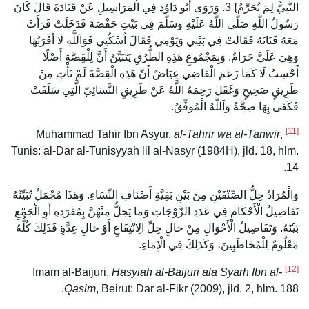
النَّبِيُّ لِمَ تُحَرِّمُ} 3. وَرَوَى أَبُو دَاوُد فِي الْمَرَاسِيلِ عَنْ قَتَادَةَ قَالَ كَانَ
رَسُولُ اللَّهِ صَلَّى اللَّهُ عَلَيْهِ وَسَلَّمَ فِي بَيْتِ حَفْصَةَ فَدَخَلَتْ فَرَأَتْ
مَعَهُ فَتَاتَهُ فَقَالَتْ فِي بَيْتِي وَيَوْمِي فَقَالَ اُسْكُتِي فَوَاَللَّهِ لَا أَقْرَبُهَا
وَهِيَ عَلَيَّ حَرَامٌ. وَبِمَجْمُوعِ هَذِهِ الطُّرُقِ يَتَبَيَّنُ أَنَّ لِلْقِصَّةِ أَصْلًا
أَحْسِبُ لَا كَمَا زَعَمَ الْقَاضِي عِيَاضٌ أَنَّ هَذِهِ الْقِصَّةَ لَمْ تَأْتِ مِنْ
طَرِيقٍ صَحِيحٍ وَغَفَلَ رَحِمَهُ اللَّهُ عَنْ طَرِيقِ النَّسَائِيّ الَّتِي سَلَفَتْ
فَكَفَى بِهَا صِحَّةً وَاَللَّهُ الْمُوَفِّقُ.
[11]
al-Tahrir wa al-Tanwir
,
Muhammad Tahir Ibn Asyur,
Tunis: al-Dar al-Tunisyyah lil al-Nasyr (1984H), jld. 18, hlm.
14.
وَالْمُرَادُ حِلُّ الصِّنْفَيْنِ مِنْ بَيْنِ بَقِيَّةِ أَصْنَافِ النِّسَاءِ. وَهَذَا مُجْمَلٌ تُبَيِّنُهُ
تَفَاصِيلُ الْأَحْكَامِ فِي عَدَدِ الزَّوْجَاتِ وَمَا يَحِلُّ مِنْهُنَّ بِمُفْرَدِهِ أَوِ الْجَمْعِ
بَيْنَهُ. وَتَفَاصِيلُ الْأَحْوَالِ مِنْ حَالِ حِلِّ الِانْتِفَاعِ أَوْ حَالِ عِدَّةٍ فَذَلِكَ كُلُّهُ
مَعْلُومٌ لِلْمُخَاطَبِينَ، وَكَذَلِكَ فِي الْإِمَاءِ.
[12]
Hasyiah al-Baijuri ala Syarh Ibn al-
Imam al-Baijuri,
Qasim
, Beirut: Dar al-Fikr (2009), jld. 2, hlm. 188.