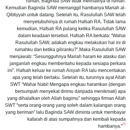
rumah, Baginda SAW tidak melihatnya di rumah.
Kemudian Baginda SAW memanggil hambanya Mariah al-
Qibtiyyah untuk datang. Setelah itu, Rasulullah SAW telah
menyetubuhinya di rumah Hafsah RA. Tidak lama
kemudian, Hafsah RA pulang ketika Rasulullah SAW
dalam keadaan tersebut. Hafsah RA berkata: “Wahai
Rasulullah SAW, adakah engkau melakukan hal ini di
rumahku dan ketika giliranku?”.Maka Rasulullah SAW
menjawab: “Sesungguhnya Mariah haram ke atasku dan
janganlah engkau memberitahu kepada sesiapa perkara
ini”. Hafsah keluar ke rumah Aisyah RA lalu menceritakan
apa yang telah berlaku. Setelah itu, turunnya ayat Allah
SWT “Wahai Nabi! Mengapa engkau haramkan (dengan
bersumpah menyekat dirimu daripada menikmati) apa
yang dihalalkan oleh Allah bagimu” sehingga firman Allah
SWT “serta orang-orang yang soleh dalam kalangan orang
yang beriman” lalu Baginda SAW diminta untuk membayar
kafarah di atas sumpahnya dan kembali kepada
[3]
hambanya.”