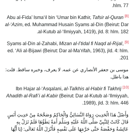
hlm. 77.
[8]
Tafsir al-Quran
Abu al-Fida’ Ismaʻil bin ʻUmar bin Kathir,
al-‘Azim
, ed. Muhammad Husain Syams al-Din (Beirut: Dar
al-Kutub al-‘Ilmiyyah, 1419), jld. 8: hlm. 182.
[9]
Mizan al-Iʻtidal fi Naqd al-Rijal
,
Syams al-Din al-Zahabi,
ed. ‘Ali al-Bijawi (Beirut: Dar al-Maʻrifah, 1963), jld. 4: hlm.
201.
موسى بن جعفر الأنصاري عن عمه. لا يعرف، وخبره ساقط. قلت:
هذا باطل.
[10]
al-Talkhis al-Habir fi Takhrij
Ibn Hajar al-‘Asqalani,
Ahadith al-Rafiʻi al-Kabir
(Beirut: Dar al-Kutub al-‘Ilmiyyah,
1989), jld. 3: hlm. 446.
وَأَصْلُ هَذَا الْحَدِيثِ رَوَاهُ النَّسَائِيُّ وَالْحَاكِمُ وَصَحَّحَهُ مِنْ حَدِيثِ أَنَسٍ
قَالَ كَانَتْ لِلنَّبِيِّ صَلَّى اللَّهُ عَلَيْهِ وَسَلَّمَ أَمَةٌ يَطَؤُهَا فَلَمْ تَزَلْ بِهِ
عَائِشَةُ وَحَفْصَةُ حَتَّى حَرَّمَهَا عَلَى نَفْسِهِ فَأَنْزَلَ اللَّهُ تَعَالَى: {يَا أَيُّهَا