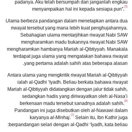
padanya. Aku telah bersumpah dan janganlah engkau
[5]
menyampaikan hal ini kepada sesiapa pun”.
Ulama berbeza pandangan dalam menetapkan antara dua
riwayat tersebut yang mana lebih kuat penghujahannya.
Sebahagian ulama mentarjihkan riwayat Nabi SAW
mengharamkan madu bukannya riwayat Nabi SAW
mengharamkan hambanya Mariah al-Qibtiyyah. Manakala
terdapat juga ulama yang mengatakan bahawa riwayat
yang pertama adalah sahih atas beberapa alasan.
Antara ulama yang mengkritik riwayat Mariah al-Qibtiyyah
ialah al-Qadhi ‘Iyadh. Beliau berkata bahawa riwayat
Mariah al-Qibtiyyah didatangkan dengan jalur tidak sahih,
sedangkan hadis yang diriwayatkan oleh al-Nasa’i
[6]
berkenaan madu tersebut sanadnya adalah sahih.
Pandangan ini juga disebutkan oleh al-Nawawi dalam
[7]
karyanya
al-Minhaj
.
Selain itu, Ibn Kathir juga
berpandangan selari dengan al-Qadhi ‘Iyadh, kata beliau: