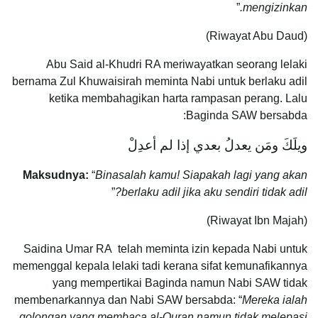
”
mengizinkan.
(Riwayat Abu Daud)
Abu Said al-Khudri RA meriwayatkan seorang lelaki
bernama Zul Khuwaisirah meminta Nabi untuk berlaku adil
ketika membahagikan harta rampasan perang. Lalu
Baginda SAW bersabda:
ويلَكَ ومَن يعدلُ بعدي إذا لم أعدِلْ
Maksudnya:
“
Binasalah kamu! Siapakah lagi yang akan
”
berlaku adil jika aku sendiri tidak adil?
(Riwayat Ibn Majah)
Saidina Umar RA telah meminta izin kepada Nabi untuk
memenggal kepala lelaki tadi kerana sifat kemunafikannya
yang mempertikai Baginda namun Nabi SAW tidak
membenarkannya dan Nabi SAW bersabda: “
Mereka ialah
golongan yang membaca al-Quran namun tidak melepasi