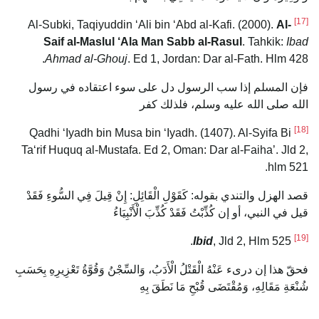
[17]
Al-
Al-Subki, Taqiyuddin ‘Ali bin ‘Abd al-Kafi. (2000).
Saif al-Maslul ‘Ala Man Sabb al-Rasul
. Tahkik:
Ibad
Ahmad al-Ghouj
. Ed 1, Jordan: Dar al-Fath. Hlm 428.
فإن المسلم إذا سب الرسول دل على سوء اعتقاده في رسول
الله صلى الله عليه وسلم، فلذلك كفر
[18]
Qadhi ‘Iyadh bin Musa bin ‘Iyadh. (1407). Al-Syifa Bi
Ta‘rif Huquq al-Mustafa. Ed 2, Oman: Dar al-Faiha’. Jld 2,
hlm 521.
قصد الهزل والتندي بقوله: كَقَوْلِ الْقَائِلِ: إِنْ قِيلَ فِي السُّوءِ فَقَدْ
قيل في النبي، أو إن كُذِّبْتُ فَقَدْ كُذِّبَ الْأَنْبِيَاءُ
[19]
Ibid
, Jld 2, Hlm 525.
فحقّ هذا إن درىء عَنْهُ الْقَتْلُ الْأَدَبُ، وَالسِّجْنُ وَقُوَّةُ تَعْزِيرِهِ بِحَسَبِ
شُنْعَةِ مَقَالِهِ، وَمُقْتَضَى قُبْحِ مَا نَطَقَ بِهِ