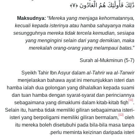
ذَٰلِكَ فَأُولَٰئِكَ هُمُ الْعَادُونَ ‎﴿٧﴾
Maksudnya:
“
Mereka yang menjaga kehormatannya,
kecuali kepada isterinya atau hamba sahayanya maka
sesungguhnya mereka tidak tercela kemudian, sesiapa
yang mengingini selain dari yang demikian, maka
merekalah orang-orang yang melampaui batas.
”
Surah al-Mukminun (5-7)
Syeikh Tahir Ibn Asyur dalam
al-Tahrir wa al-Tanwir
menjelaskan bahawa ayat ini menunjukkan isteri dan
hamba ialah dua golongan yang dihalalkan kepada suami
dan tuan hamba dengan syarat-syarat dan perinciannya
[11]
sebagaimana yang dimaklumi dalam kitab-kitab fiqh
.
Selain itu, hamba tidak memiliki giliran sebagaimana isteri-
[12]
isteri yang berpoligami memiliki giliran bermalam,
oleh
itu mereka boleh disetubuhi pada bila-bila masa tanpa
perlu meminta keizinan daripada isteri.