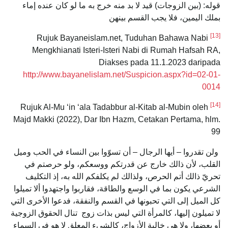
قوله: (بين الزوجات) قيد لا بد منه خرج به ما لو كان عنده إماء
بملك اليمين، فلا يجب القسم بينهن
[13]
Rujuk Bayaneislam.net, Tuduhan Bahawa Nabi
Mengkhianati Isteri-Isteri Nabi di Rumah Hafsah RA,
Diakses pada 11.1.2023 daripada
http://www.bayanelislam.net/Suspicion.aspx?id=02-01-
0014
[14]
Rujuk Al-Mu ‘in ‘ala Tadabbur al-Kitab al-Mubin oleh
Majd Makki (2022), Dar Ibn Hazm, Cetakan Pertama, hlm.
99
ولن تقدروا – أيها الرجال – أن تسوّوا بين النساء في الحب وميل
القلب، لأن ذالك خارج عن قدرتكم ووسعكم، ولو حرصتم في
تحريّ ذالك أتم الحرص، ولذالك لم يكلفكم الله به، إذ التكليف
الشرعي يكون بما في الوسع والطاقة، فقاربوا واجتهدوا ألا تميلوا
كل الميل إلى التي تحبونها في القسم والنفقة، فدعوا الأخرى التي
لا تميلون إليها، كالمرأة التي ليس بذات زوج تنال الحقوق الزوجية
أو بعضها، ولا هي خالية الأزواج، كالشيء المعلق لا هو في السماء