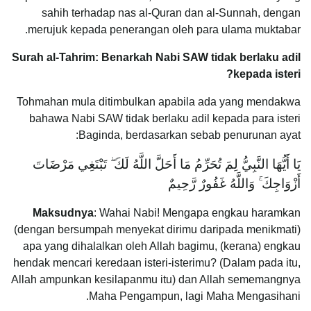
sahih terhadap nas al-Quran dan al-Sunnah, dengan
merujuk kepada penerangan oleh para ulama muktabar.
Surah al-Tahrim: Benarkah Nabi SAW tidak berlaku adil
kepada isteri?
Tohmahan mula ditimbulkan apabila ada yang mendakwa
bahawa Nabi SAW tidak berlaku adil kepada para isteri
Baginda, berdasarkan sebab penurunan ayat:
يَا أَيُّهَا النَّبِيُّ لِمَ تُحَرِّمُ مَا أَحَلَّ اللَّهُ لَكَ ۖ تَبْتَغِي مَرْضَاتَ
أَزْوَاجِكَ ۚ وَاللَّهُ غَفُورٌ رَّحِيمٌ
Maksudnya
: Wahai Nabi! Mengapa engkau haramkan
(dengan bersumpah menyekat dirimu daripada menikmati)
apa yang dihalalkan oleh Allah bagimu, (kerana) engkau
hendak mencari keredaan isteri-isterimu? (Dalam pada itu,
Allah ampunkan kesilapanmu itu) dan Allah sememangnya
Maha Pengampun, lagi Maha Mengasihani.