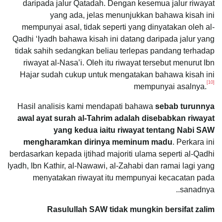
daripada jalur Qatadah. Dengan kesemua jalur riwayat
yang ada, jelas menunjukkan bahawa kisah ini
mempunyai asal, tidak seperti yang dinyatakan oleh al-
Qadhi ‘Iyadh bahawa kisah ini datang daripada jalur yang
tidak sahih sedangkan beliau terlepas pandang terhadap
riwayat al-Nasa’i. Oleh itu riwayat tersebut menurut Ibn
Hajar sudah cukup untuk mengatakan bahawa kisah ini
[10]
mempunyai asalnya.
Hasil analisis kami mendapati bahawa
sebab turunnya
awal ayat surah al-Tahrim adalah disebabkan riwayat
yang kedua iaitu riwayat tentang Nabi SAW
mengharamkan dirinya meminum madu
. Perkara ini
berdasarkan kepada ijtihad majoriti ulama seperti al-Qadhi
Iyadh, Ibn Kathir, al-Nawawi, al-Zahabi dan ramai lagi yang
menyatakan riwayat itu mempunyai kecacatan pada
sanadnya..
Rasulullah SAW tidak mungkin bersifat zalim