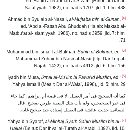
ed. Habib al-Rahman al-Aʻzami (Hindi: al-Dar al-
Salafiyyah, 1982), no. hadis 1707, jld. 1: hlm. 438.
[4]
al-Mujtaba min al-Sunan
,
Ahmad bin Syuʻaib al-Nasa’i,
ed. ‘Abd al-Fattah Abu Ghuddah (Halab: Maktab al-
Matbuʻat al-Islamiyyah, 1986), no. hadis 3959, jld. 7: hlm.
71.
[5]
Sahih al-Bukhari
, ed.
Muhammad bin Ismaʻil al-Bukhari,
Muhammad Zuhair bin Nasir al-Nasir (t.tp: Dar Tuq al-
Najah, 1422), no. hadis 4912, jld. 6: hlm. 156.
[6]
Ikmal al-Muʻlim bi Fawa’id Muslim
, ed.
‘Iyadh bin Musa,
Yahya Ismaʻil (Mesir: Dar al-Wafa’, 1998), jld. 5: hlm. 29.
كما أنه الصحيح فى أمر العسل، لا فى قصة أم إبراهيم، كما جاء
فى غير الصحيحين، ولم يأت بتلك القصة طريق صحيح، قال
النسائى: حديث عائشة فى العسل إسناده جيد صحيح غاية.
[7]
al-Minhaj Syarh Sahih Muslim bin al-
Yahya bin Syaraf,
Hajjaj
(Beirut: Dar Ihya’ al-Turath al-‘Arabi, 1392), jld. 10: