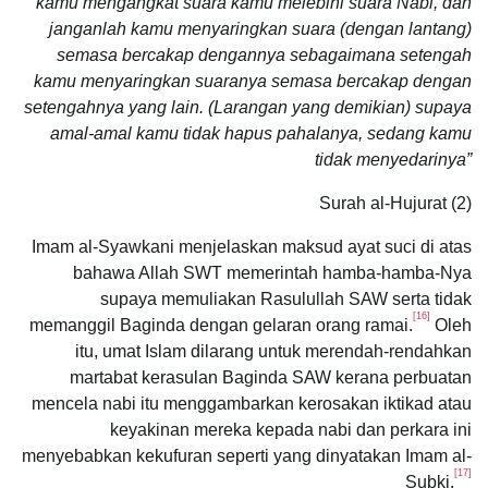
kamu mengangkat suara kamu melebihi suara Nabi, dan
janganlah kamu menyaringkan suara (dengan lantang)
semasa bercakap dengannya sebagaimana setengah
kamu menyaringkan suaranya semasa bercakap dengan
setengahnya yang lain. (Larangan yang demikian) supaya
amal-amal kamu tidak hapus pahalanya, sedang kamu
tidak menyedarinya”
Surah al-Hujurat (2)
Imam al-Syawkani menjelaskan maksud ayat suci di atas
bahawa Allah SWT memerintah hamba-hamba-Nya
supaya memuliakan Rasulullah SAW serta tidak
[16]
memanggil Baginda dengan gelaran orang ramai.
Oleh
itu, umat Islam dilarang untuk merendah-rendahkan
martabat kerasulan Baginda SAW kerana perbuatan
mencela nabi itu menggambarkan kerosakan iktikad atau
keyakinan mereka kepada nabi dan perkara ini
menyebabkan kekufuran seperti yang dinyatakan Imam al-
[17]
Subki.