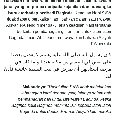
Dakwaan bahawa Nabi berlaku tidak adil ialah dakwaan
jahat yang berpunca daripada kejahilan dan prasangka
buruk terhadap peribadi Baginda
. Keadilan Nabi SAW
tidak dapat dipertikaikan lagi, bahkan dalam satu riwayat,
Aisyah RA sendiri mengakui akan keadilan Nabi terutama
berkaitan pembahagian giliran hari untuk isteri-isteri
Baginda. Imam Abu Daud meriwayatkan bahawa Aisyah
RA berkata:
كان رسول الله صلى الله عليه وسلم لا يفضل بعضنا
على بعض في القسم من مكثه عندنا ولما كان في
مرضه استأذنهن أن يمرض في بيت السيدة عائشة فأذنَّ
له.
Maksudnya:
“
Rasulullah SAW tidak melebihkan
sebahagian kami dengan yang lainnya dalam bab
pembahagian hari untuk isteri-isteri Baginda, ketika
Baginda sakit Baginda meminta izin kepada isteri-isteri
Baginda untuk duduk di rumah Aisyah lalu mereka