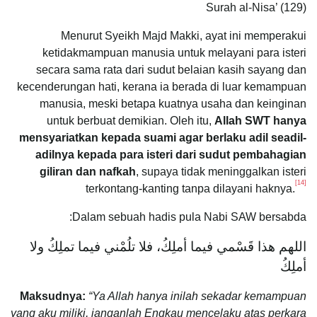
Surah al-Nisa’ (129)
Menurut Syeikh Majd Makki, ayat ini memperakui
ketidakmampuan manusia untuk melayani para isteri
secara sama rata dari sudut belaian kasih sayang dan
kecenderungan hati, kerana ia berada di luar kemampuan
manusia, meski betapa kuatnya usaha dan keinginan
untuk berbuat demikian. Oleh itu,
Allah SWT hanya
mensyariatkan kepada suami agar berlaku adil seadil-
adilnya kepada para isteri dari sudut pembahagian
giliran dan nafkah
, supaya tidak meninggalkan isteri
[14]
terkontang-kanting tanpa dilayani haknya.
Dalam sebuah hadis pula Nabi SAW bersabda:
اللهم هذا قَسْمي فيما أملِكُ، فلا تلُمْني فيما تملِكُ ولا
أملِكُ
Maksudnya:
“Ya Allah hanya inilah sekadar kemampuan
yang aku miliki, janganlah Engkau mencelaku atas perkara