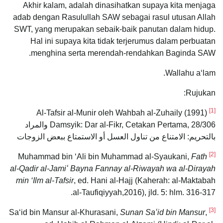
Akhir kalam, adalah dinasihatkan supaya kita menjaga
adab dengan Rasulullah SAW sebagai rasul utusan Allah
SWT, yang merupakan sebaik-baik panutan dalam hidup.
Hal ini supaya kita tidak terjerumus dalam perbuatan
menghina serta merendah-rendahkan Baginda SAW.
Wallahu a‘lam.
Rujukan:
[1]
Al-Tafsir al-Munir oleh Wahbah al-Zuhaily (1991)
Damsyik: Dar al-Fikr, Cetakan Pertama, 28/306 والمراد
بالتحريم: الامتناع من تناول العسل أو الاستمتاع ببعض الزوجات
[2]
Fath
Muhammad bin ‘Ali bin Muhammad al-Syaukani,
al-Qadir al-Jamiʻ Bayna Fannay al-Riwayah wa al-Dirayah
min ‘Ilm al-Tafsir
, ed. Hani al-Hajj (Kaherah: al-Maktabah
al-Taufiqiyyah,2016), jld. 5: hlm. 316-317.
[3]
Sunan Saʻid bin Mansur
,
Saʻid bin Mansur al-Khurasani,