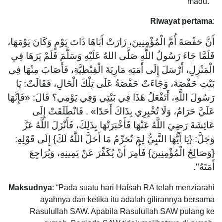
madu.
Riwayat pertama
:
أَنَّ حَفْصَةَ أُمَّ الْمُؤْمِنِينَ، زَارَتْ أَبَاهَا ذَاتَ يَوْمٍ وَكَانَ يَوْمَهَا،
فَلَمَّا جَاءَ رَسُولُ اللَّهِ صَلَّى اللهُ عَلَيْهِ وَسَلَّمَ فَلَمْ يَرَهَا فِي
الْمَنْزِلِ، أَرْسَلَ إِلَى أَمَتِهِ مَارِيَةَ الْقِبْطِيَّةِ، فَأَصَابَ مِنْهَا فِي
بَيْتِ حَفْصَةَ، وَجَاءَتْ حَفْصَةُ عَلَى تِلْكَ الْحَالِ، فَقَالَتْ: يَا
رَسُولَ اللَّهِ، أَتَفْعَلُ هَذَا فِي بَيْتِي وَفِي يَوْمِي؟ قَالَ: «فَإِنَّهَا
عَلَيَّ حَرَامٌ، وَلَا تُخْبِرِي بِذَاكَ أَحَدًا» . فَانْطَلَقَتْ إِلَى
عَائِشَةَ رَضِيَ اللَّهُ عَنْهَا فَأَخْبَرَتْهَا بِذَلِكَ، فَأَنْزَلَ اللَّهُ عَزَّ
وَجَلَّ: {يَا أَيُّهَا النَّبِيُّ لِمَ تُحَرِّمُ مَا أَحَلَّ اللَّهُ لَكَ} إِلَى قَوْلِهِ:
{وَصَالِحُ الْمُؤْمِنِينَ} فَأُمِرَ أَنْ يُكَفِّرَ عَنْ يَمِينِهِ، وَيُرَاجِعَ
أَمَتَهُ".
Maksudnya
: “Pada suatu hari Hafsah RA telah menziarahi
ayahnya dan ketika itu adalah gilirannya bersama
Rasulullah SAW. Apabila Rasulullah SAW pulang ke