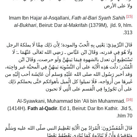
ولا على الأرض
[15]
Fath al-Bari Syarh Sahih
Imam Ibn Hajar al-Asqallani,
al-Bukhari
, Beirut: Dar al-Makrifah (1379M), jld. 9, hlm.
313.
قَالَ التِّرْمِذِيّ: يَعْنِي بِهِ الْحبّ والمودة؛ لِأَن ذَلِك مِمَّا لَا يملكهُ الرجل
وَلَا هُوَ فِي قدرته، وَقَالَ ابْن عَبَّاس ـ رَضِي الله تَعَالَى عَنْهُمَا ـ: لَا
تَسْتَطِيع أَن تعدل بالشهوة فِيمَا بَينهُنَّ وَلَو حرصت، وَقَالَ ابْن
الْمُنْذر: دلّت هَذِه الْآيَة على أَن التَّسْوِيَة بَينهُنَّ فِي الْمحبَّة غير وَاجِبَة،
وَقد أخبر رَسُول الله صلى الله عَلَيْهِ وَسلم أَن عَائِشَة أحب إِلَيْهِ من
غَيرهَا من أَزوَاجه، فَلَا تميلوا كل الْميل بأهوائكم حَتَّى يحملكم ذَلِك
على أَن تَجُورُوا فِي الْقسم على الَّتِي لَا تحبون
[16]
Al-Syawkani, Muhammad bin ‘Ali bin Muhammad.
(1414H).
Fath al-Qadir
. Ed 1, Beirut: Dar Ibn Kathir. Jld 5,
hlm 70.
قَالَ الْمُفَسِّرُونَ: الْمُرَادُ مِنَ الْآيَةِ تَعْظِيمُ النبي صلّى الله عليه وَسَلَّمَ
وَتَوْقِيرُهُ وَأَنْ لَا يُنَادُوهُ كَمَا يُنَادِي بَعْضُهُمْ بَعْضًا