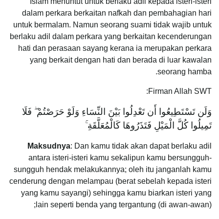
Islam menuntut untuk berlaku adil kepada isteri-isteri
dalam perkara berkaitan nafkah dan pembahagian hari
untuk bermalam. Namun seorang suami tidak wajib untuk
berlaku adil dalam perkara yang berkaitan kecenderungan
hati dan perasaan sayang kerana ia merupakan perkara
yang berkait dengan hati dan berada di luar kawalan
seorang hamba.
Firman Allah SWT:
وَلَن تَسْتَطِيعُوا أَن تَعْدِلُوا بَيْنَ النِّسَاءِ وَلَوْ حَرَصْتُمْ ۖ فَلَا
تَمِيلُوا كُلَّ الْمَيْلِ فَتَذَرُوهَا كَالْمُعَلَّقَةِ ۚ
Maksudnya
: Dan kamu tidak akan dapat berlaku adil
antara isteri-isteri kamu sekalipun kamu bersungguh-
sungguh hendak melakukannya; oleh itu janganlah kamu
cenderung dengan melampau (berat sebelah kepada isteri
yang kamu sayangi) sehingga kamu biarkan isteri yang
lain seperti benda yang tergantung (di awan-awan);