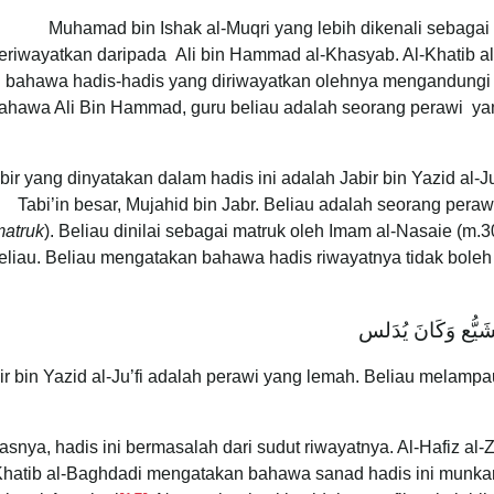
Muhamad bin Ishak al-Muqri yang lebih dikenali sebaga
eriwayatkan daripada Ali bin Hammad al-Khasyab. Al-Khatib a
bahawa hadis-hadis yang diriwayatkan olehnya mengandungi
ahawa Ali Bin Hammad, guru beliau adalah seorang perawi yang 
bir yang dinyatakan dalam hadis ini adalah Jabir bin Yazid al-
Tabi’in besar, Mujahid bin Jabr. Beliau adalah seorang pera
atruk
). Beliau dinilai sebagai matruk oleh Imam al-Nasaie (m.
eliau. Beliau mengatakan bahawa hadis riwayatnya tidak boleh d
َيُّع وَكَانَ يُدَلس
asnya, hadis ini bermasalah dari sudut riwayatnya. Al-Hafiz a
Khatib al-Baghdadi mengatakan bahawa sanad hadis ini munka