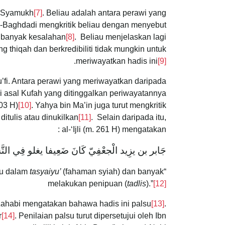
i Syamukh
[7]
. Beliau adalah antara perawi yang
l-Baghdadi mengkritik beliau dengan menyebut
 banyak kesalahan
[8]
. Beliau menjelaskan lagi
thiqah dan berkredibiliti tidak mungkin untuk
.
meriwayatkan hadis ini
[9]
Ju’fi. Antara perawi yang meriwayatkan daripada
wi asal Kufah yang ditinggalkan periwayatannya
303 H)
[10]
. Yahya bin Ma’in juga turut mengkritik
itulis atau dinukilkan
[11]
. Selain daripada itu,
al-‘Ijli (m. 261 H) mengatakan :
جَابر بن يزِيد الْجعْفِيّ كَانَ ضَعِيفا يغلو فِي التَّش
tasyaiyu’
(fahaman syiah) dan banyak
“Jabir bin Yazid al-Ju’fi adalah perawi yang lemah. Beliau melampau dalam
melakukan penipuan (
tadlis
).”
[12]
l-Zahabi mengatakan bahawa hadis ini palsu
[13]
.
r
[14]
. Penilaian palsu turut dipersetujui oleh Ibn