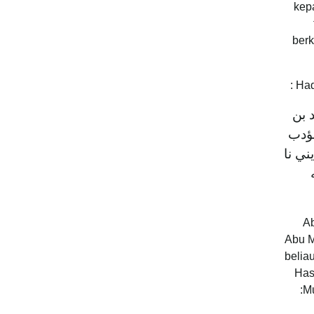
kepa
berk
Had
 بن
مؤدب
ني نا
“A
Abu M
belia
Has
:M