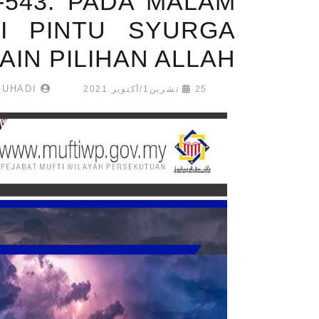
E-543: PADA MALAM
DI PINTU SYURGA
IN PILIHAN ALLAH
MUHAMMAD SHAHRULNIZAM MUHADI
25 تشرين1/أكتوير 2021