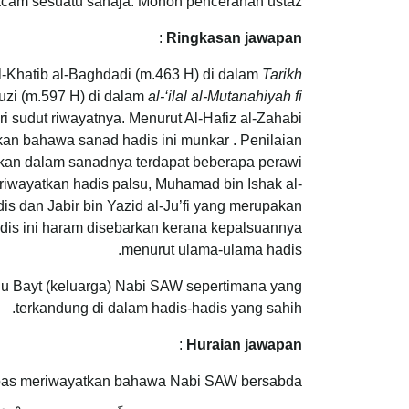
Macam sesuatu sahaja. Mohon pencerahan ustaz.
:
Ringkasan jawapan
l-Khatib al-Baghdadi (m.463 H) di dalam
Tarikh
auzi (m.597 H) di dalam
al-‘ilal al-Mutanahiyah fi
i sudut riwayatnya. Menurut Al-Hafiz al-Zahabi
kan bahawa sanad hadis ini munkar . Penilaian
 Bahkan dalam sanadnya terdapat beberapa perawi
riwayatkan hadis palsu, Muhamad bin Ishak al-
 dan Jabir bin Yazid al-Ju’fi yang merupakan
hadis ini haram disebarkan kerana kepalsuannya
menurut ulama-ulama hadis.
Ahlu Bayt (keluarga) Nabi SAW sepertimana yang
terkandung di dalam hadis-hadis yang sahih.
:
Huraian jawapan
 Abbas meriwayatkan bahawa Nabi SAW bersabda :