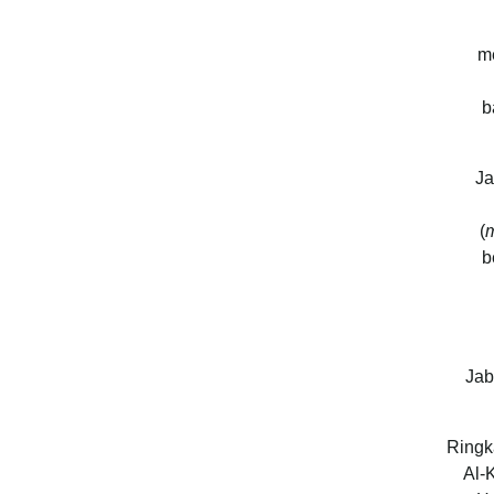
m
b
Ja
(
m
b
Ringk
Al-