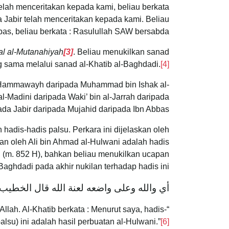
telah menceritakan kepada kami, beliau berkata
a Jabir telah menceritakan kepada kami. Beliau
as, beliau berkata : Rasulullah SAW bersabda…”
ilal al-Mutanahiyah
[3]
. Beliau menukilkan sanad
 sama melalui sanad al-Khatib al-Baghdadi.
[4]
bin Hammawayh daripada Muhammad bin Ishak al-
l-Madini daripada Waki’ bin al-Jarrah daripada
da Jabir daripada Mujahid daripada Ibn Abbas.
adis-hadis palsu. Perkara ini dijelaskan oleh
an oleh Ali bin Ahmad al-Hulwani adalah hadis
ni (m. 852 H), bahkan beliau menukilkan ucapan
Baghdadi pada akhir nukilan terhadap hadis ini :
أي والله وعلى واضعه لعنة الله قال الخطي
llah. Al-Khatib berkata : Menurut saya, hadis-
alsu) ini adalah hasil perbuatan al-Hulwani.”
[6]