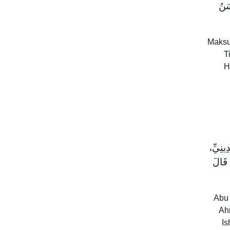
سَنُ
Maksud
T
H
ينِيِّ،
 قَالَ
“Abu
Ah
Is