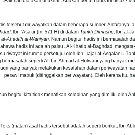
Fatimah dia akan dilaknat’. Adakah benar hadis ini ustaz? 
is tersebut diriwayatkan dalam beberapa sumber. Antaranya, a
hdad
, Ibn ‘Asakir (m. 571 H) di dalam
Tarikh Dimashq
, Ibn al-J
al-Ahadith al-Wahiyah.
Namun begitu, hadis ini bermasalah dar
ahawa hadis ini adalah palsu . Al-Khatib al-Baghdadi mengata
su riwayat ini turut dipersetujui oleh Ibn Hajar al-Asqalani .
 bermasalah seperti Ali bin Ahmad al-Hulwani yang banyak me
uqri yang banyak melakukan kesalahan dalam periwayatan hadis
perawi matruk (ditinggalkan periwayatan). Oleh kerana itu, 
un begitu, kita tidak menafikan kelebihan yang dimiliki oleh 
Teks (matan) asal hadis tersebut adalah seperti berikut, Ibn