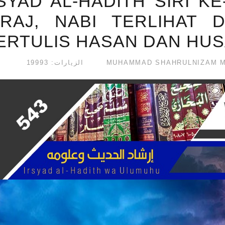
SYAD AL-HADITH SIRI K
'RAJ, NABI TERLIHAT 
ERTULIS HASAN DAN HUSA
الزيارات: 19993