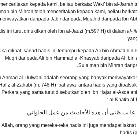
menceritakan kepada kami, beliau berkata: Waki’ bin al-Jarrah 
iman bin Mihran telah menceritakan kepada kami, beliau berkat
meriwayatkan daripada Jabir daripada Mujahid daripada Ibn Abb
is ini turut dinukilkan oleh Ibn al-Jauzi (m.597 H) di dalam
al-‘
yang
Jika dilihat, sanad hadis ini tertumpu kepada Ali bin Ahmad 
Muqri daripada Ali bin Hammad al-Khasyab daripada Ali bin a
Sulaiman bin Mihran daripa
in Ahmad al-Hulwani adalah seorang yang banyak meriwayatkan h
-Hafiz al-Zahabi (m. 748 H) bahawa antara hadis yang dipalsuk
. Perkara yang sama turut disebutkan oleh Ibn Hajar al-Asqala
al-Khatib al-
ب غالب ظني أن هذه الأحاديث من عمل الحلواني
 Allah, orang yang mereka-reka hadis ini juga mendapat laknat A
hadis (p