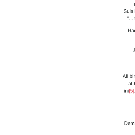
:Sula
Had
Ali b
al
ini
[5]
“Demi