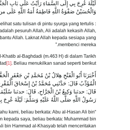
لَيْلَةَ عُرِجَ بِي إِلَى السَّمَاءِ رَأَيْتُ عَلَى بَابِ الْجَنَّةِ
‌وَالْحُسَيْنُ ‌صَفْوَةُ ‌اللَّهِ فَاطِمَةُ أَمَةُ اللَّهِ عَلَى 
hat satu tulisan di pintu syurga yang tertulis :
lah pesuruh Allah, Ali adalah kekasih Allah,
antu Allah. Laknat Allah kepada sesiapa yang
membenci mereka.”
-Khatib al-Baghdadi (m.463 H) di dalam Tarikh
dad
[1]
. Beliau menukilkan sanad seperti berikut :
أَخْبَرَنَا أَبُو الْفَتْحِ هِلالُ بْنُ مُحَمَّدِ بْنِ جَعْفَرٍ الْحَف
الْمُؤَدِّبُ قَالَ: حَدَّثَنِي مُحَمَّدُ بْنُ إِسْحَاقَ الْمُقْ
قَالَ: حدثنا وَكِيعُ بْنُ الْجَرَّاحِ، قَالَ: حدثنا سُلَيْمَ
رَسُولُ اللَّهِ صَلَّى اللَّهُ عَلَيْهِ وَسَلَّمَ: لَيْلَةَ عُرِجَ 
ahu kami, beliau berkata: Abu al-Hasan Ali bin
n kepada saya, beliau berkata: Muhammad bin
: Ali bin Hammad al-Khasyab telah menceritakan