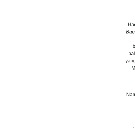
Had
Bag
b
pal
yang
M
Nam