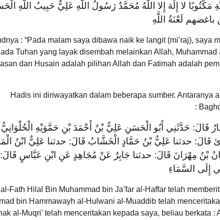
 مَكْتُوبًا لا إِلَهَ إِلا اللَّهُ مُحَمَّدٌ رَسُولُ اللَّهِ عَلِيٌّ حَبِيبُ اللَّهِ ‌الْحَ
من باغضهم لَعْنَةُ اللَّهِ
nya : “Pada malam saya dibawa naik ke langit (mi’raj), saya meli
iada Tuhan yang layak disembah melainkan Allah, Muhammad ada
asan dan Husain adalah pilihan Allah dan Fatimah adalah pemb
Hadis ini diriwayatkan dalam beberapa sumber. Antaranya al
Bagh
َّارُ قَالَ: حَدَّثَنِي أَبُو الْحَسَنِ عَلِيُّ بْنُ أَحْمَدَ بْنِ حَمَّوَيْهِ الْحُلْوَانِيُّ
رِئ قَالَ: حدثنا عَلِيُّ بْنُ حَمَّادٍ الْخَشَّابُ قَالَ: حدثنا عَلِيٌّ ابْنُ الْمَدِ
انُ بْنُ مِهْرَانَ قَالَ: حدثنا جَابِرٌ عَنْ مُجَاهِدٍ عَنِ ابْنِ عَبَّاسٍ قَالَ:
بِي إِلَى السَّمَاءِ
 al-Fath Hilal Bin Muhammad bin Ja’far al-Haffar telah memberit
mad bin Hammawayh al-Hulwani al-Muaddib telah menceritaka
hak al-Muqri’ telah menceritakan kepada saya, beliau berkata 