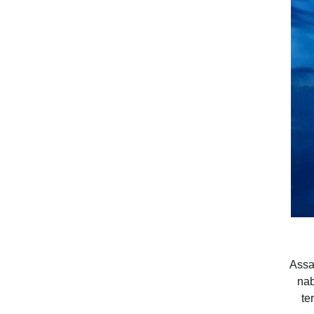
Assa
nab
te