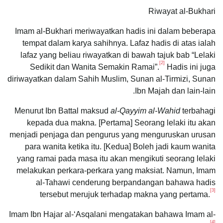
Riwayat al-Bukhari
Imam al-Bukhari meriwayatkan hadis ini dalam beberapa
tempat dalam karya sahihnya. Lafaz hadis di atas ialah
lafaz yang beliau riwayatkan di bawah tajuk bab “Lelaki
[2]
Sedikit dan Wanita Semakin Ramai”.
Hadis ini juga
diriwayatkan dalam Sahih Muslim, Sunan al-Tirmizi, Sunan
Ibn Majah dan lain-lain.
Menurut Ibn Battal maksud
al-Qayyim al-Wahid
terbahagi
kepada dua makna. [Pertama] Seorang lelaki itu akan
menjadi penjaga dan pengurus yang menguruskan urusan
para wanita ketika itu. [Kedua] Boleh jadi kaum wanita
yang ramai pada masa itu akan mengikuti seorang lelaki
melakukan perkara-perkara yang maksiat. Namun, Imam
al-Tahawi cenderung berpandangan bahawa hadis
[3]
tersebut merujuk terhadap makna yang pertama.
Imam Ibn Hajar al-ʻAsqalani mengatakan bahawa Imam al-
[4]