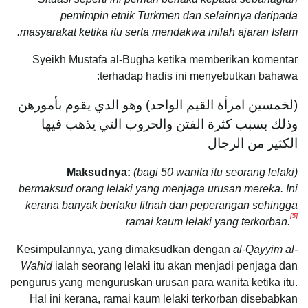
pemimpin etnik Turkmen dan selainnya daripada
masyarakat ketika itu serta mendakwa inilah ajaran Islam.
Syeikh Mustafa al-Bugha ketika memberikan komentar
terhadap hadis ini menyebutkan bahawa:
(لخمسين امرأة القيم الواحد) وهو الذي يقوم بأمورهن
وذلك بسبب كثرة الفتن والحروب التي يذهب فيها
الكثير من الرجال
Maksudnya:
(bagi 50 wanita itu seorang lelaki)
bermaksud orang lelaki yang menjaga urusan mereka. Ini
kerana banyak berlaku fitnah dan peperangan sehingga
[5]
ramai kaum lelaki yang terkorban.
Kesimpulannya, yang dimaksudkan dengan
al-Qayyim al-
Wahid
ialah seorang lelaki itu akan menjadi penjaga dan
pengurus yang menguruskan urusan para wanita ketika itu.
Hal ini kerana, ramai kaum lelaki terkorban disebabkan