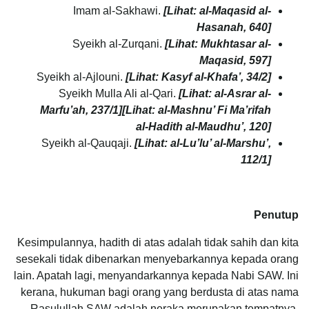
Imam al-Sakhawi.
[Lihat: al-Maqasid al-
Hasanah, 640]
Syeikh al-Zurqani.
[Lihat: Mukhtasar al-
Maqasid, 597]
Syeikh al-Ajlouni.
[Lihat: Kasyf al-Khafa’, 34/2]
Syeikh Mulla Ali al-Qari.
[Lihat: al-Asrar al-
Marfu’ah, 237/1][Lihat: al-Mashnu’ Fi Ma’rifah
al-Hadith al-Maudhu’, 120]
Syeikh al-Qauqaji.
[Lihat: al-Lu’lu’ al-Marshu’,
112/1]
Penutup
Kesimpulannya, hadith di atas adalah tidak sahih dan kita
sesekali tidak dibenarkan menyebarkannya kepada orang
lain. Apatah lagi, menyandarkannya kepada Nabi SAW. Ini
kerana, hukuman bagi orang yang berdusta di atas nama
Rasulullah SAW adalah neraka merupakan tempatnya.