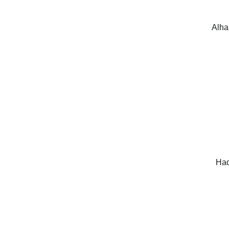
Alha
Had