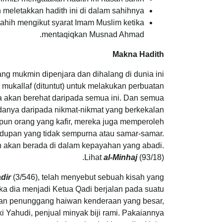
meletakkan hadith ini di dalam sahihnya.
sahih mengikut syarat Imam Muslim ketika
mentaqiqkan Musnad Ahmad.
Makna Hadith
ng mukmin dipenjara dan dihalang di dunia ini
mukallaf (dituntut) untuk melakukan perbuatan
ia akan berehat daripada semua ini. Dan semua
danya daripada nikmat-nikmat yang berkekalan
pun orang yang kafir, mereka juga memperoleh
idupan yang tidak sempurna atau samar-samar.
n akan berada di dalam kepayahan yang abadi.
Lihat
al-Minhaj
(93/18).
adir
(3/546), telah menyebut sebuah kisah yang
tika dia menjadi Ketua Qadi berjalan pada suatu
ngan penunggang haiwan kenderaan yang besar,
i Yahudi, penjual minyak biji rami. Pakaiannya