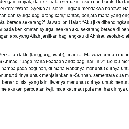
 dengan minyak, dan kelihatan semakin lusuh dan buruk. Dia 
erkata: “Wahai Syeikh al-Islam! Engkau mendakwa bahawa Nabi 
man dan syurga bagi orang kafir,” lantas, penjara mana yang 
aku berada sekarang?” Jawab Ibn Hajar: “Aku jika dibandingkan a
ripada kenikmatan syurga, seakan aku sekarang berada di pen
gan apa yang Allah janjikan bagi engkau di Akhirat, seolah-ol
Berkaitan taklif (tanggungjawab), Imam al-Marwazi pernah men
 Ahmad: “Bagaimana keadaan anda pagi hari ini?”. Beliau me
hamba pada pagi hari, di mana Rabbnya menuntut dirinya un
nuntut dirinya untuk menjalankan al-Sunnah, sementara dua ma
benar, di sisi yang lain, jiwanya menuntut dirinya untuk menu
melakukan perbuatan keji, malaikat maut pula melihat dirinya