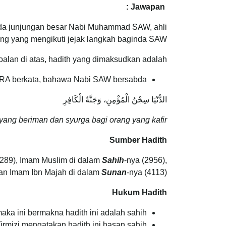
Jawapan :
pada junjungan besar Nabi Muhammad SAW, ahli
ng yang mengikuti jejak langkah baginda SAW.
alan di atas, hadith yang dimaksudkan adalah:
 RA berkata, bahawa Nabi SAW bersabda:
الدُّنْيَا سِجْنُ الْمُؤْمِنِ، وَجَنَّةُ الْكَافِرِ
ng beriman dan syurga bagi orang yang kafir”.
Sumber Hadith
8289), Imam Muslim di dalam
Sahih
-nya (2956),
dan Imam Ibn Majah di dalam
Sunan
-nya (4113).
Hukum Hadith
ka ini bermakna hadith ini adalah sahih.
irmizi mengatakan hadith ini hasan sahih.