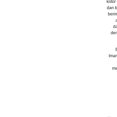
kotor
dan b
beri
da
den
Imam
me