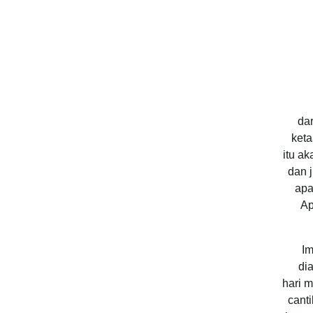
da
keta
itu a
dan 
apa
Ap
Im
di
hari 
cant