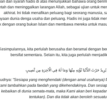
ian dan syarah hadis di atas menunjukkan bahawa orang beriman
ntah dan meninggalkan larangan Allah, sebagai ujian untuk m
akhirat. Ini tidak menafikan peluang bagi seorang manusia,
yaan dunia denga usaha dan peluang. Hadis ini juga tidak men
k dengan orang bukan Islam dan membawa mereka untuk masuk
Kesimpulannya, kita perlulah berusaha dan beramal dengan ber
bersifat sementara. Selain itu, kita juga perlulah menjadi
رِيدُ حَرْثَ الدُّنْيَا نُؤْتِهِ مِنْهَا وَمَا لَهُ فِي الْآخِرَةِ مِن نَّصِيبٍ
udnya: “Sesiapa yang menghendaki (dengan amal usahanya) f
 kami tambahkan pada faedah yang dikehendakinya. Dan sesi
kebaikan di dunia semata-mata, maka Kami akan beri kepadan
tentukan). Dan dia tidak akan beroleh sesuatu 