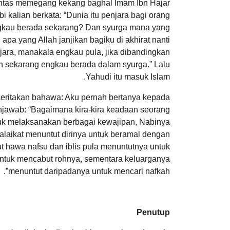
lantas memegang kekang baghal Imam Ibn Hajar
kalian berkata: “Dunia itu penjara bagi orang
engkau berada sekarang? Dan syurga mana yang
pa yang Allah janjikan bagiku di akhirat nanti
jara, manakala engkau pula, jika dibandingkan
ah sekarang engkau berada dalam syurga.” Lalu
Yahudi itu masuk Islam.
ceritakan bahawa: Aku pernah bertanya kepada
njawab: “Bagaimana kira-kira keadaan seorang
tuk melaksanakan berbagai kewajipan, Nabinya
laikat menuntut dirinya untuk beramal dengan
rut hawa nafsu dan iblis pula menuntutnya untuk
 untuk mencabut rohnya, sementara keluarganya
menuntut daripadanya untuk mencari nafkah”.
Penutup