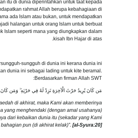
 itu di dunia diperintahkan untuk taat kepada
endapatkan rahmat Allah berupa kebahagiaan di
 sama ada Islam atau bukan, untuk mendapatkan
jadi halangan untuk orang Islam untuk berbuat
 Islam seperti mana yang diungkapkan dalam
kisah Ibn Hajar di atas.
sungguh-sungguh di dunia ini kerana dunia ini
kan dunia ini sebagai lading untuk kite beramal.
Berdasarkan firman Allah SWT:
مَن كَانَ يُرِيدُ حَرْثَ الْآخِرَةِ نَزِدْ لَهُ فِي حَرْثِهِ ۖ وَمَن كَانَ يُ
aedah di akhirat, maka Kami akan memberinya
apa yang menghendaki (dengan amal usahanya)
ya dari kebaikan dunia itu (sekadar yang Kami
bahagian pun (di akhirat kelak)”.
[
al-Syura:20
]