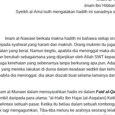
Imam Ibn Hibban 
Syeikh al-Arna’outh mengatakan hadith ini sanadnya 
Imam al-Nawawi berkata makna hadith ini bahawa setiap ora
ripada syahwat yang haram dan makruh. Orang mukmin itu juga 
atan yang berat. Namun begitu, apabila dia meninggal maka d
kan berubah sebagaimana yang dijanjikan oleh Allah SWT kepa
juga kerehatan yang sebenarnya tanpa berkurang apa pun. Ada
 yang mereka lakukan di dunia dalam keadaan sedikit dan keh
abila dia meninggal, dia akan diazab buat selama-lamanya da
am al-Munawi dalam mensyarahkan hadis ini dalam
Faid al-Q
ambil daripada para ulama: “al-Hafiz Ibn Hajar (al-Asqalani) Ke
melintasi sebuah pasar. Ketika itu beliau dalam sebuah rombo
ik lagi mengagumkan. Tiba-tiba meluru ke arahnya seorang lelak