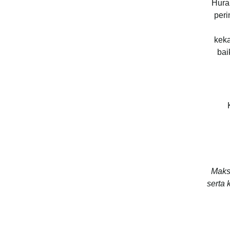
Hura
peri
keka
bai
Maks
serta