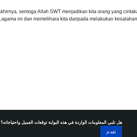
khirnya, semoga Allah SWT menjadikan kita orang yang cintak
agama ini dan memelihara kita daripada melakukan kesalaha
هل تلبي المعلومات الواردة في هذه البوابة توقعات العميل واحتياجاته؟