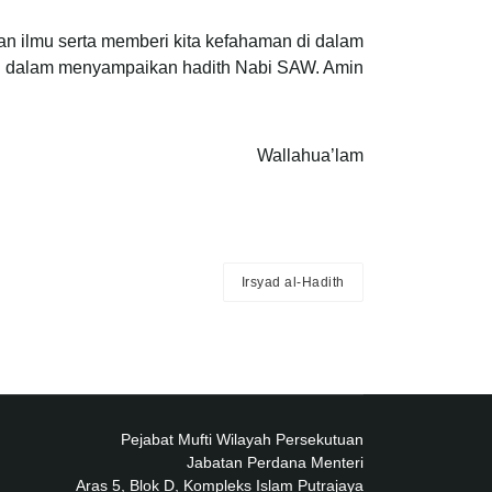
an ilmu serta memberi kita kefahaman di dalam
n dalam menyampaikan hadith Nabi SAW. Amin.
Wallahua’lam
Irsyad al-Hadith
Pejabat Mufti Wilayah Persekutuan
Jabatan Perdana Menteri
Aras 5, Blok D, Kompleks Islam Putrajaya