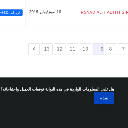
16 تموز/يوليو 2019
IRSYAD AL-HADITH SI
الزيارات: 48632
13
12
11
10
9
8
7
هل تلبي المعلومات الواردة في هذه البوابة توقعات العميل واحتياجاته؟