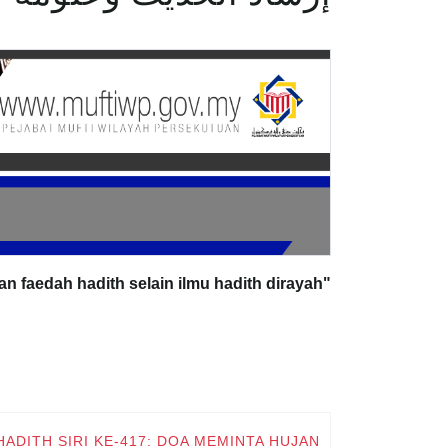
"Irsyad al-Hadith merupakan kupasan berkenaan fiqh dan faedah hadith selain ilmu hadith dirayah"
HADITH SIRI KE-417: DOA MEMINTA HUJAN