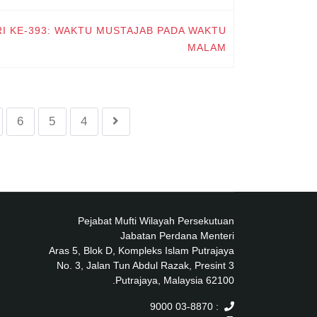
RI KE-393: WAKTU MUSTAJAB PADA WAKTU
MALAM
6
5
4
Pejabat Mufti Wilayah Persekutuan
Jabatan Perdana Menteri
Aras 5, Blok D, Kompleks Islam Putrajaya
No. 3, Jalan Tun Abdul Razak, Presint 3
62100 Putrajaya, Malaysia.
: 03-8870 9000