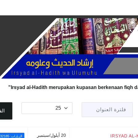
فلترة العنوان
عدد الإظهارات:
الف
20 أيلول/سبتمبر
IRSYAD AL-
الزيارات: 32185