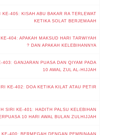
I KE-405: KISAH ABU BAKAR RA TERLEWAT
KETIKA SOLAT BERJEMAAH
I KE-404: APAKAH MAKSUD HARI TARWIYAH
DAN APAKAH KELEBIHANNYA ?
KE-403: GANJARAN PUASA DAN QIYAM PADA
10 AWAL ZUL AL-HIJJAH
RI KE-402: DOA KETIKA KILAT ATAU PETIR
H SIRI KE-401: HADITH PALSU KELEBIHAN
ERPUASA 10 HARI AWAL BULAN ZULHIJJAH
RI KE-400: BERMEGAH DENGAN PEMBINAAN