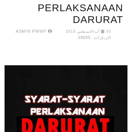
PERLAKSANAAN
DARURAT
ADMIN PMWP
03 آب/أغسطس 2015
الزيارات: 39685