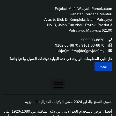
Pejabat Mufti Wilayah Persekutuan
Jabatan Perdana Menteri
Aras 5, Blok D, Kompleks Islam Putrajaya
No. 3, Jalan Tun Abdul Razak, Presint 3
62100 Putrajaya, Malaysia.
: 03-8870 9000
: 03-8870 9101 / 03-8870 9102
: ukk[at]muftiwp[dot]gov[dot]my
هل تلبي المعلومات الواردة في هذه البوابة توقعات العميل واحتياجاته؟
تنصل
حقوق النسخ والطبع 2024 مفتي الولايات الفدرالية الماليزية
سياسة الخصوصية
أفضل عرض باستخدام الحد الأدنى من دقة الشاشة من 1920x1080 على
سياسة الخصوصية