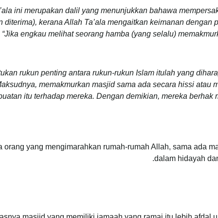
a’ala ini merupakan dalil yang menunjukkan bahawa mempers
n diterima), kerana Allah Ta’ala mengaitkan keimanan dengan
: “Jika engkau melihat seorang hamba (yang selalu) memakmurk
ukan rukun penting antara rukun-rukun Islam itulah yang diha
 Maksudnya, memakmurkan masjid sama ada secara hissi atau 
uatan itu terhadap mereka. Dengan demikian, mereka berhak 
wa orang yang mengimarahkan rumah-rumah Allah, sama ada mas
dalam hidayah dan
asnya masjid yang memiliki jamaah yang ramai itu lebih afdal 