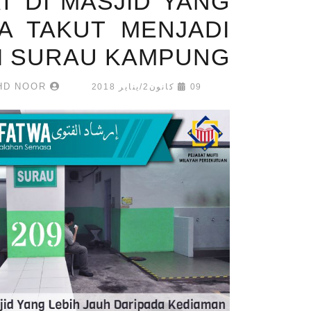
T DI MASJID YANG
A TAKUT MENJADI
I SURAU KAMPUNG
UMAR MUKHTAR MOHD NOOR
09 كانون2/يناير 2018