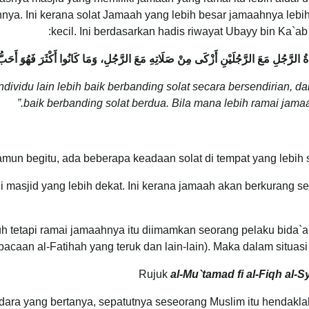
hnya. Ini kerana solat Jamaah yang lebih besar jamaahnya lebi
kecil. Ini berdasarkan hadis riwayat Ubayy bin Ka
لرَّجُلِ مَعَ الرَّجُلَيْنِ أَزْكَى مِنْ صَلَاتِهِ مَعَ الرَّجُلِ، وَمَا كَانُوا أَكْثَرَ فَهُوَ أَحَبُّ 
individu lain lebih baik berbanding solat secara bersendirian,
baik berbanding solat berdua. Bila mana lebih ramai jamaah 
mun begitu, ada beberapa keadaan solat di tempat yang lebih se
i masjid yang lebih dekat. Ini kerana jamaah akan berkurang s
uh tetapi ramai jamaahnya itu diimamkan seorang pelaku bida`a
 bacaan al-Fatihah yang teruk dan lain-lain). Maka dalam situasi
Rujuk
al-Mu`tamad fi al-Fiqh al-S
ara yang bertanya, sepatutnya seseorang Muslim itu hendakla