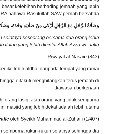
h besar kelebihan berbading jemaah yang lebih
`ab RA bahawa Rasulullah SAW pernah bersabda:
وَصَلَاةُ الرَّجُلِ مَعَ الرَّجُلِ أَزْكَى مِنْ صَلَاتِهِ وَحْدَهُ، وَصَلَاةُ ا
 dan solatnya seseorang bersama dua orang lebih
itulah yang lebih dicintai Allah Azza wa Jalla.”
Riwayat al-Nasaie (843)
dikit lebih afdhal daripada tempat yang ramai.
ehingga ditakuti menghilangkan terus jemaah di
kawasan berkenaan.
h, orang fasiq, atau orang yang tidak sempurna
 ini masjid yang lebih dekat adalah lebih utama.
yafie
oleh Syeikh Muhammad al-Zuhaili (1/407)
h sempurna rukun-rukun solatnya sehingga dia