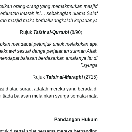
aksikan orang-orang yang memakmurkan masjid
 perbuatan imarah ini… sebahagian ulama Salaf
an masjid maka berbaiksangkalah kepadanya”.”
Tafsir al-Qurtubi
(8/90)
Rujuk
rapkan mendapat petunjuk untuk melakukan apa
maknawi sesuai denga perjalanan sunnah Allah
mendapat balasan berdasarkan amalanya itu di
syurga.”
Rujuk
Tafsir al-Maraghi
(2715)
jid atau surau, adalah mereka yang berada di
 tiada balasan melainkan syurga semata-mata.
Pandangan Hukum
untuk disertai solat bersama mereka berbanding