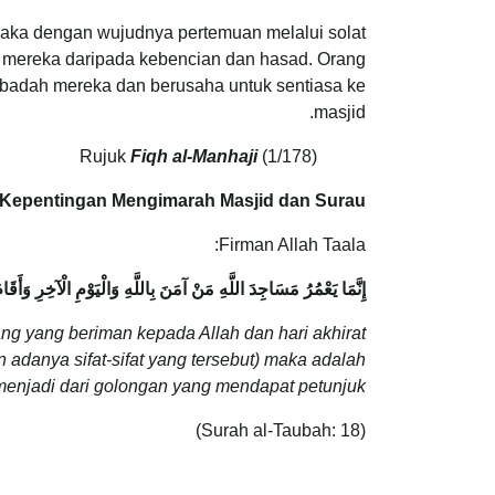
 Maka dengan wujudnya pertemuan melalui solat
i mereka daripada kebencian dan hasad. Orang
 ibadah mereka dan berusaha untuk sentiasa ke
masjid.
Fiqh al-Manhaji
(1/178)
Rujuk
Kepentingan Mengimarah Masjid dan Surau
Firman Allah Taala:
إِنَّمَا يَعْمُرُ مَسَاجِدَ اللَّهِ مَنْ آمَنَ بِاللَّهِ وَالْيَوْمِ الْآخِرِ وَأَق
g yang beriman kepada Allah dan hari akhirat
adanya sifat-sifat yang tersebut) maka adalah
enjadi dari golongan yang mendapat petunjuk.”
(Surah al-Taubah: 18)