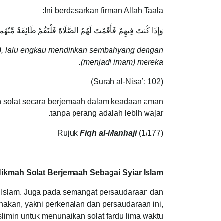
Ini berdasarkan firman Allah Taala:
وَإِذَا كُنتَ فِيهِمْ فَأَقَمْتَ لَهُمُ الصَّلَاةَ فَلْتَقُمْ طَائِفَةٌ مِّنْهُم
, lalu engkau mendirikan sembahyang dengan
(menjadi imam) mereka.
(Surah al-Nisa’: 102)
kan solat secara berjemaah dalam keadaan aman
tanpa perang adalah lebih wajar.
Rujuk
Fiqh al-Manhaji
(1/177)
ikmah Solat Berjemaah Sebagai Syiar Islam
 Islam. Juga pada semangat persaudaraan dan
akan, yakni perkenalan dan persaudaraan ini,
in untuk menunaikan solat fardu lima waktu.