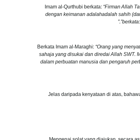
Imam al-Qurthubi berkata:
“Firman Allah T
dengan keimanan adalah
adalah sahih (da
berkata
Berkata Imam al-Maraghi:
“Orang yang menyat
sahaja yang disukai dan diredai Allah SWT.
dalam perbuatan manusia dan pengaruh perb
Jelas daripada kenyataan di atas, baha
Mengenai solat yang diajukan, secara as