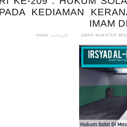
RI KE-209 : HUKUM SOLA
IPADA KEDIAMAN KERAN
IMAM D
الزيارات: 44884