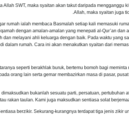
da Allah SWT, maka syaitan akan takut daripada mengganggu kita
Allah, maka syaitan juga t
gar rumah ialah membaca Basmalah setiap kali memasuki ruma
tiqamah dengan amalan-amalan yang menepati al-Qur’an dan al
 dan melayani ahli keluarga dengan baik. Pada waktu yang s
di dalam rumah. Cara ini akan menakutkan syaitan dari mema
Antaranya seperti berakhlak buruk, bertemu bomoh bagi meminta
epada orang lain serta gemar membazirkan masa di pasar, pu
dimaksudkan bukanlah sesuatu parti, persatuan, pertubuhan ata
tau rakan taulan. Kami juga maksudkan sentiasa solat berjemaah
entiasa berzikir. Sekurang-kurangnya terdapat tiga jenis zikir u