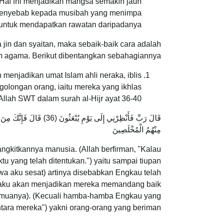
. Hal ini menjadikan mangsa semakin jauh
i penyebab kepada musibah yang menimpa
t untuk mendapatkan rawatan daripadanya.
 jin dan syaitan, maka sebaik-baik cara adalah
m agama. Berikut dibentangkan sebahagiannya.
 menjadikan umat Islam ahli neraka, iblis
golongan orang, iaitu mereka yang ikhlas
llah SWT dalam surah al-Hijr ayat 36-40:
مِنْهُمُ الْمُخْلَصِينَ
angkitkannya manusia. (Allah berfirman, "Kalau
u yang telah ditentukan.") yaitu sampai tiupan
a aku sesat) artinya disebabkan Engkau telah
i aku akan menjadikan mereka memandang baik
 semuanya). (Kecuali hamba-hamba Engkau yang
ntara mereka") yakni orang-orang yang beriman.”