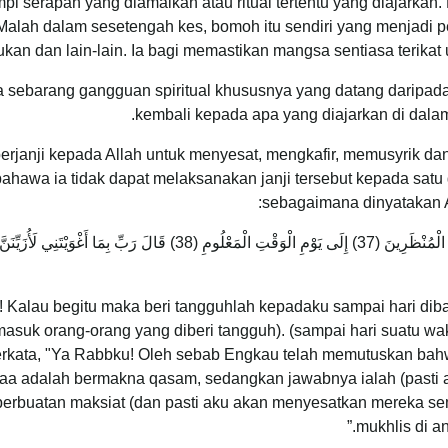
pi serapah yang diamalkan atau ritual tertentu yang diajarkan
alah dalam sesetengah kes, bomoh itu sendiri yang menjad
sukan dan lain-lain. Ia bagi memastikan mangsa sentiasa terika
ada sebarang gangguan spiritual khususnya yang datang daripada
kembali kepada apa yang diajarkan di dala
berjanji kepada Allah untuk menyesat, mengkafir, memusyrik dan
hawa ia tidak dapat melaksanakan janji tersebut kepada satu 
sebagaimana dinyatakan A
ku! Kalau begitu maka beri tangguhlah kepadaku sampai hari dib
uk orang-orang yang diberi tangguh). (sampai hari suatu wakt
berkata, "Ya Rabbku! Oleh sebab Engkau telah memutuskan bahw
bimaa adalah bermakna qasam, sedangkan jawabnya ialah (past
n-perbuatan maksiat (dan pasti aku akan menyesatkan mereka
mukhlis di a