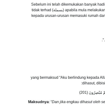
Apabila kita hendak memulakan apa jua urusan, m “بِسْمِ اللَّـهِ الرَّحْمَـٰنِ الرَّحِيمِ”. Sebelum ini telah dikemukakan banyak hadis-hadis
(بسملة) tidak terhad
kepada urusan-urusan memasuki rumah dan me
…
yang bermaksud “Aku berlindung kepada Alla
dihasut, dibi
Maksudnya
: “
Dan jika engkau dihasut oleh se