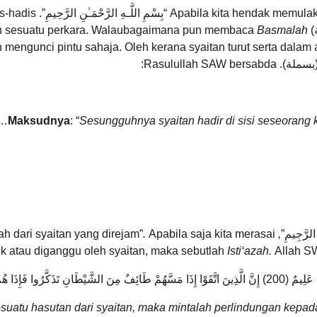
ulailah dengan menyebut
apabila mula mel
Basmalah
ngunci pintu sahaja. Oleh kerana syaitan turut serta dalam a
سملة). Rasulullah SAW bersabda:
”.
Maksudnya
: “
Sesungguhnya syaitan hadir di sisi seseorang 
h dari syaitan yang direjam”
.
Apabila saja kita merasai
,
sik atau diganggu oleh syaitan, maka sebutlah
Isti‘azah.
Allah SW
َا هُمْ مُبْصِرُونَ (201)
suatu hasutan dari syaitan,
maka mintalah perlindungan kepada