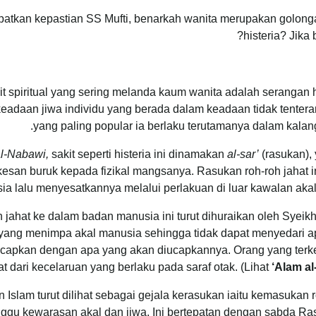
atkan kepastian SS Mufti, benarkah wanita merupakan golong
histeria? Jika
kit spiritual yang sering melanda kaum wanita adalah serangan 
keadaan jiwa individu yang berada dalam keadaan tidak tenter
yang paling popular ia berlaku terutamanya dalam kalan
al-Nabawi,
sakit seperti histeria ini dinamakan
al-sar’
(rasukan), 
an buruk kepada fizikal mangsanya. Rasukan roh-roh jahat in
a lalu menyesatkannya melalui perlakuan di luar kawalan akal
h jahat ke dalam badan manusia ini turut dihuraikan oleh Sye
ang menimpa akal manusia sehingga tidak dapat menyedari apa yan
apkan dengan apa yang akan diucapkannya. Orang yang terken
at dari kecelaruan yang berlaku pada saraf otak. (Lihat
‘Alam al
n Islam turut dilihat sebagai gejala kerasukan iaitu kemasukan r
 kewarasan akal dan jiwa. Ini bertepatan dengan sabda Rasu