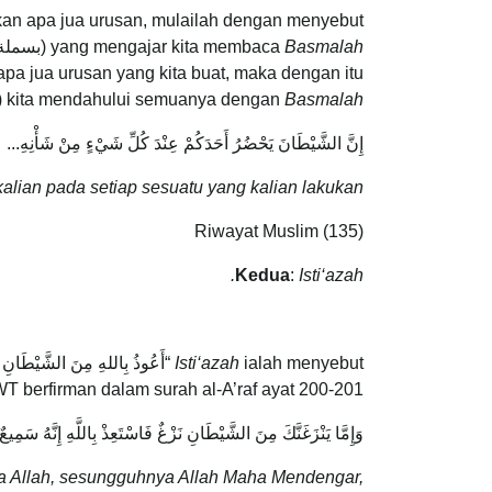
Basmalah
yang mengajar kita membaca
(بسملة) akukan sesuatu perkara. Walaubagaimana pun membaca
pa jua urusan yang kita buat, maka dengan itu
Basmalah
kita mendahului semuanya dengan
(ب
إِنَّ الشَّيْطَانَ يَحْضُرُ أَحَدَكُمْ عِنْدَ كُلِّ شَيْءٍ مِنْ شَأْنِهِ...
kalian pada setiap sesuatu yang kalian lakukan
Riwayat Muslim (135)
Kedua
:
Isti‘azah.
ialah menyebut “أَعُوذُ بِاللهِ مِنَ الشَّيْطَانِ الرَّجِيمِ”
Isti‘azah
T berfirman dalam surah al-A’raf ayat 200-201:
وَإِمَّا يَنْزَغَنَّكَ مِنَ الشَّيْطَانِ نَزْغٌ فَاسْتَعِذْ بِاللَّهِ إِنَّهُ سَمِيعٌ عَلِيمٌ (200) إِنَّ الَّذِينَ اتَّقَوْا إِذَا مَسَّهُمْ طَائِفٌ مِنَ الشَّيْطَانِ تَذَكَّرُوا فَإِذ
 Allah,
sesungguhnya Allah Maha Mendengar,