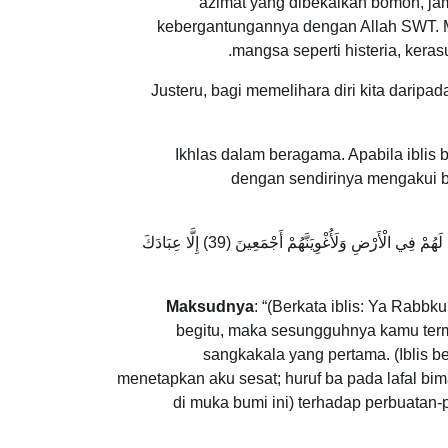
azimat yang dibekalkan bomoh, jam
kebergantungannya dengan Allah SWT. M
mangsa seperti histeria, kera
Justeru, bagi memelihara diri kita darip
Ikhlas dalam beragama. Apabila iblis 
dengan sendirinya mengakui ba
قَالَ رَبِّ فَأَنْظِرْنِي إِلَى يَوْمِ يُبْعَثُونَ (36) قَالَ فَإِنَّكَ مِنَ الْمُنْظَرِينَ (37) إِلَى يَوْمِ الْوَقْتِ الْمَعْلُومِ (38) قَالَ رَبِّ بِمَا أَغْوَيْتَنِي لَأُزَيِّنَنَّ لَهُمْ فِي الْأَرْضِ وَلَأُغْوِيَنَّهُمْ أَجْمَعِينَ (39) إِلَّا عِبَادَكَ
Maksudnya
: “(Berkata iblis: Ya Rabb
begitu, maka sesungguhnya kamu termas
sangkakala yang pertama. (Iblis 
menetapkan aku sesat; huruf ba pada lafal 
di muka bumi ini) terhadap perbuata