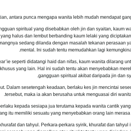
an, antara punca mengapa wanita lebih mudah mendapat ganggua
uan spiritual yang disebabkan oleh jin dan syaitan, kaum wa
yang halus dan lembut berbanding kaum lelaki yang diciptakan
ememangnya sedang dilanda dengan masalah tekanan perasaan
mental. Ini sudah tentu memudahkan lagi kemungkina
r’ie seperti didatangi haid dan nifas, kaum wanita dilarang u
h khusus yang lain. Hal ini sudah tentu akan menyebabkan mere
gangguan spiritual akibat daripada jin dan 
ebut. Dalam sesetengah keadaan, berlaku kes jin mencintai sese
tersebut, maka ia akan berusaha untuk menguasai diri wanit
h berlaku kepada sesiapa jua terutama kepada wanita cantik y
ang itu memiliki sesuatu yang menyebabkan orang lain merasa d
hurafat dan tahyul. Perkara-perkara syirik, khurafat dan tahyul