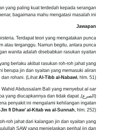
an yang paling kuat terdedah kepada serangan
 benar, bagaimana mahu mengatasi masalah ini?
Jawapan
histeria. Terdapat teori yang mengatakan punca
am atau terganggu. Namun begitu, antara punca
gan wanita adalah disebabkan rasukan syaitan.
yang berlaku akibat rasukan roh-roh jahat yang
i berupa jin dan syaitan yang memasuki aliran
 dan rohani. (Lihat
Al-Tibb al-Nabawi
, hlm. 51)
ikh Wahid Abdussalam Bali yang menyebut
al-sar’
(الصرع), g diucapkannya dan tidak dapat
a penyakit ini mengalami kehilangan ingatan
-Jin fi Dhaw’ al-Kitab wa al-Sunnah
, hlm. 252)
oh-roh jahat dari kalangan jin dan syaitan yang
lullah SAW yang menjelaskan perihal jin dan