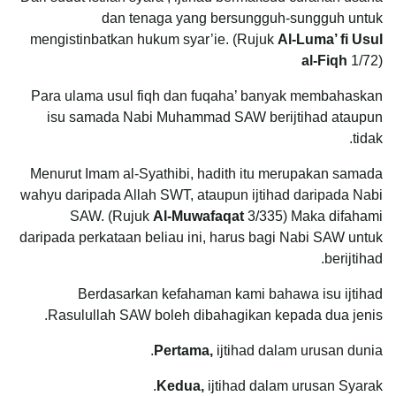
dan tenaga yang bersungguh-sungguh untuk
mengistinbatkan hukum syar’ie. (Rujuk
Al-Luma’ fi Usul
al-Fiqh
1/72)
Para ulama usul fiqh dan fuqaha’ banyak membahaskan
isu samada Nabi Muhammad SAW berijtihad ataupun
tidak.
Menurut Imam al-Syathibi, hadith itu merupakan samada
wahyu daripada Allah SWT, ataupun ijtihad daripada Nabi
SAW. (Rujuk
Al-Muwafaqat
3/335) Maka difahami
daripada perkataan beliau ini, harus bagi Nabi SAW untuk
berijtihad.
Berdasarkan kefahaman kami bahawa isu ijtihad
Rasulullah SAW boleh dibahagikan kepada dua jenis.
Pertama,
ijtihad dalam urusan dunia.
Kedua,
ijtihad dalam urusan Syarak.