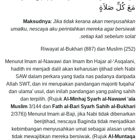
مَعَ كُلِّ صَلاَةٍ
Maksudnya
:
Jika tidak kerana akan menyusahkan
umatku, nescaya aku perintahkan mereka agar bersiwak
setiap kali sebelum solat.
Riwayat al-Bukhari (887) dan Muslim (252)
Menurut Imam al-Nawawi dan Imam Ibn Hajar al-‘Asqalani,
hadith ini menjadi dalil akan keharusan ijtihad oleh Nabi
SAW dalam perkara yang tiada nas padanya daripada
Allah SWT, dan ini merupakan pandangan majoriti fuqaha’
dan ulama’ usul, dan inilah pandangan yang paling sahih
dan terpilih. (Rujuk
Al-Minhaj Syarh al-Nawawi ‘ala
Muslim
3/144 dan
Fath al-Bari Syarh Sahih al-Bukhari
2/376)) Menurut Imam al-Baji, jika Nabi tidak dibenarkan
berijtihad, nescaya Baginda tidak menjadikan
kebimbangan menyusahkan umat sebagai alasan untuk
tidak mewajibkan mereka bersiwak. (Rujuk
Al-Muntaqa