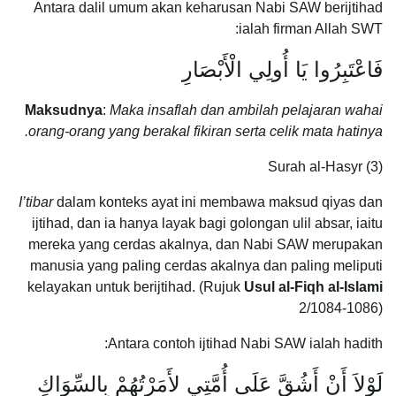
Antara dalil umum akan keharusan Nabi SAW berijtihad
ialah firman Allah SWT:
فَاعْتَبِرُوا يَا أُولِي الْأَبْصَارِ
Maksudnya
:
Maka insaflah dan ambilah pelajaran wahai
orang-orang yang berakal fikiran serta celik mata hatinya.
Surah al-Hasyr (3)
I’tibar
dalam konteks ayat ini membawa maksud qiyas dan
ijtihad, dan ia hanya layak bagi golongan ulil absar, iaitu
mereka yang cerdas akalnya, dan Nabi SAW merupakan
manusia yang paling cerdas akalnya dan paling meliputi
kelayakan untuk berijtihad. (Rujuk
Usul al-Fiqh al-Islami
2/1084-1086)
Antara contoh ijtihad Nabi SAW ialah hadith:
لَوْلاَ أَنْ أَشُقَّ عَلَى أُمَّتِي لأَمَرْتُهُمْ بِالسِّوَاكِ