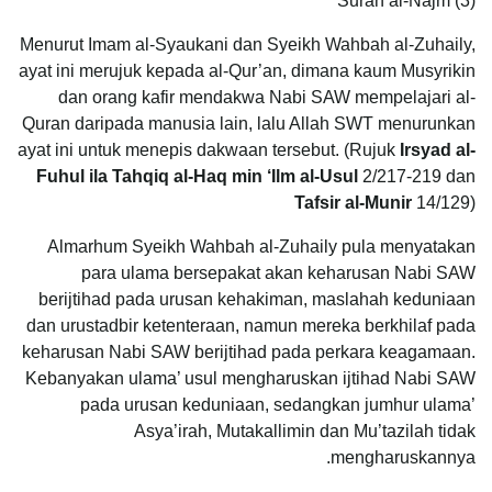
Surah al-Najm (3)
Menurut Imam al-Syaukani dan Syeikh Wahbah al-Zuhaily,
ayat ini merujuk kepada al-Qur’an, dimana kaum Musyrikin
dan orang kafir mendakwa Nabi SAW mempelajari al-
Quran daripada manusia lain, lalu Allah SWT menurunkan
ayat ini untuk menepis dakwaan tersebut. (Rujuk
Irsyad al-
Fuhul ila Tahqiq al-Haq min ‘Ilm al-Usul
2/217-219 dan
Tafsir al-Munir
14/129)
Almarhum Syeikh Wahbah al-Zuhaily pula menyatakan
para ulama bersepakat akan keharusan Nabi SAW
berijtihad pada urusan kehakiman, maslahah keduniaan
dan urustadbir ketenteraan, namun mereka berkhilaf pada
keharusan Nabi SAW berijtihad pada perkara keagamaan.
Kebanyakan ulama’ usul mengharuskan ijtihad Nabi SAW
pada urusan keduniaan, sedangkan jumhur ulama’
Asya’irah, Mutakallimin dan Mu’tazilah tidak
mengharuskannya.