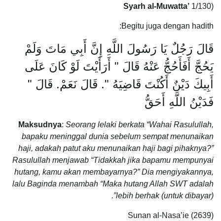
Syarh al-Muwatta’
1/130)
Begitu juga dengan hadith:
قَالَ رَجُلٌ يَا رَسُولَ اللَّهِ إِنَّ أَبِي مَاتَ وَلَمْ
يَحُجَّ أَفَأَحُجُّ عَنْهُ قَالَ ‏"‏ أَرَأَيْتَ لَوْ كَانَ عَلَى
أَبِيكَ دَيْنٌ أَكُنْتَ قَاضِيَهُ ‏"‏‏.‏ قَالَ نَعَمْ‏.‏ قَالَ ‏"‏
فَدَيْنُ اللَّهِ أَحَقُّ
Maksudnya
:
Seorang lelaki berkata “Wahai Rasulullah,
bapaku meninggal dunia sebelum sempat menunaikan
haji, adakah patut aku menunaikan haji bagi pihaknya?”
Rasulullah menjawab “Tidakkah jika bapamu mempunyai
hutang, kamu akan membayarnya?” Dia mengiyakannya,
lalu Baginda menambah “Maka hutang Allah SWT adalah
lebih berhak
(
untuk dibayar)”.
Sunan al-Nasa’ie (2639)