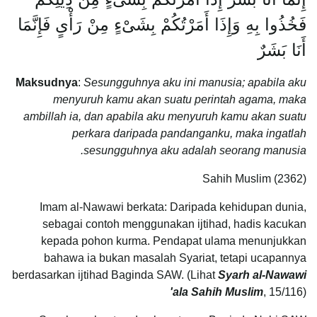
فَخُذُوا بِهِ وَإِذَا أَمَرْتُكُمْ بِشَىْءٍ مِنْ رَأْىٍ فَإِنَّمَا
أَنَا بَشَرٌ
Maksudnya
:
Sesungguhnya aku ini manusia; apabila aku
menyuruh kamu akan suatu perintah agama, maka
ambillah ia, dan apabila aku menyuruh kamu akan suatu
perkara daripada pandanganku, maka ingatlah
sesungguhnya aku adalah seorang manusia.
Sahih Muslim (2362)
Imam al-Nawawi berkata: Daripada kehidupan dunia,
sebagai contoh menggunakan ijtihad, hadis kacukan
kepada pohon kurma. Pendapat ulama menunjukkan
bahawa ia bukan masalah Syariat, tetapi ucapannya
berdasarkan ijtihad Baginda SAW. (Lihat
Syarh al-Nawawi
'ala Sahih Muslim
, 15/116)