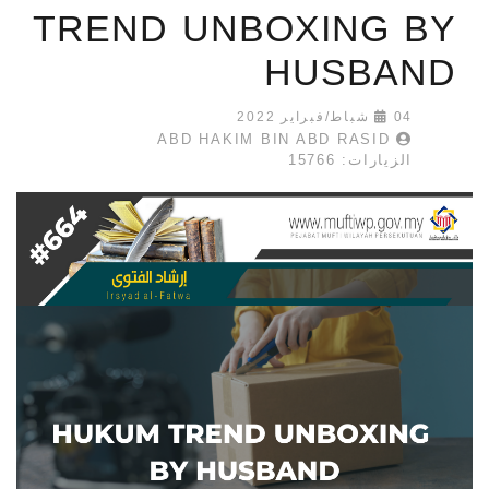
TREND UNBOXING BY
HUSBAND
04 شباط/فبراير 2022
ABD HAKIM BIN ABD RASID
الزيارات: 15766