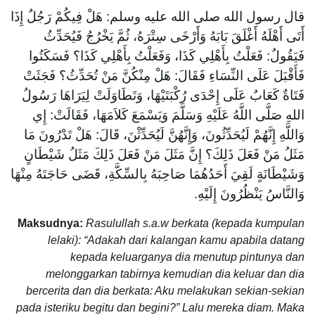
قال رسول الله صلى الله عليه وسلم: هَلْ فِيكُمْ رَجُلٌ إِذَا
أَتَى أَهْلَهُ أَغْلَقَ بَابَهُ وَأَرْخَى سِتْرَهُ، ثُمَّ يَخْرُجُ فَيُحَدِّثُ
فَيَقُولُ: فَعَلْتُ بِأَهْلِي كَذَا، وَفَعَلْتُ بِأَهْلِي كَذَا؟ فَسَكَتُوا
فَأَقْبَلَ عَلَى النِّسَاءِ فَقَالَ: هَلْ مِنْكُنَّ مَنْ تُحَدِّثُ؟ فَجَثَتْ
فَتَاةٌ كَعَابٌ عَلَى إِحْدَى رُكْبَتَيْهَا، وَتَطَاوَلَتْ لِيَرَاهَا رَسُولُ
اللهِ صَلَّى اللَّهُ عَلَيْهِ وَسَلَّمَ وَيَسْمَعَ كَلاَمَهَا، فَقَالَتْ: إِي
وَاللَّهِ إِنَّهُمْ لَيُحَدِّثُونَ، وَإِنَّهُنَّ لَيُحَدِّثْنَ، قَالَ: هَلْ تَدْرُونَ مَا
مَثَلُ مَنْ فَعَلَ ذَلِكَ؟ إِنَّ مَثَلَ مَنْ فَعَلَ ذَلِكَ مَثَلُ شَيْطَانٍ
وَشَيْطَانَةٍ لَقِيَ أَحَدُهُمَا صَاحِبَهُ بِالسِّكَّةِ، قَضَى حَاجَتَهُ مِنْهَا
وَالنَّاسُ يَنْظُرُونَ إِلَيْهِ.
Maksudnya:
Rasulullah s.a.w berkata (kepada kumpulan
lelaki): “Adakah dari kalangan kamu apabila datang
kepada keluarganya dia menutup pintunya dan
melonggarkan tabirnya kemudian dia keluar dan dia
bercerita dan dia berkata: Aku melakukan sekian-sekian
pada isteriku begitu dan begini?” Lalu mereka diam. Maka