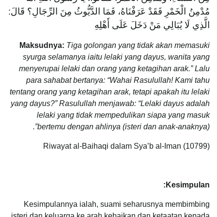
مُدْمِنُ الْخَمْرِ فَقَدْ عَرَفْنَاهُ، فَمَا الدَّيُّوثُ مِنَ الرِّجَالِ؟ قَالَ:
الَّذِي لَا يُبَالِي مَنْ دَخَلَ عَلَى أَهْلِهِ
Maksudnya:
Tiga golongan yang tidak akan memasuki
syurga selamanya iaitu lelaki yang dayus, wanita yang
menyerupai lelaki dan orang yang ketagihan arak.” Lalu
para sahabat bertanya: “Wahai Rasulullah! Kami tahu
tentang orang yang ketagihan arak, tetapi apakah itu lelaki
yang dayus?” Rasulullah menjawab: “Lelaki dayus adalah
lelaki yang tidak mempedulikan siapa yang masuk
bertemu dengan ahlinya (isteri dan anak-anaknya)”.
Riwayat al-Baihaqi dalam Sya’b al-Iman (10799)
Kesimpulan:
Kesimpulannya ialah, suami seharusnya membimbing
isteri dan keluarga ke arah kebaikan dan ketaatan kepada