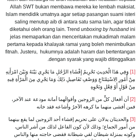
Allah SWT bukan membawa mereka ke lembah maksiat.
Islam mendidik umatnya agar setiap pasangan suami isteri
saling menutup aib di antara satu sama lain, agar tidak
diketahui oleh orang lain. Trend
unboxing by husband
ini
jelas memaparkan dan menceritakan mukadimah malam
pertama kepada khalayak ramai yang boleh menimbulkan
fitnah. Justeru, hukumnya adalah haram dan bertentangan
dengan syarak yang wajib ditinggalkan.
[1]
وَفِي هَذَا الْحَدِيثِ تَحْرِيمُ إِفْشَاءِ الرَّجُلِ مَا يَجْرِي بَيْنَهُ وَبَيْنَ امْرَأَتِهِ
مِنْ أُمُورِ الِاسْتِمْتَاعِ وَوَصْفِ تَفَاصِيلِ ذَلِكَ وَمَا يَجْرِي مِنَ الْمَرْأَةِ فِيهِ
مِنْ قَوْلٍ أَوْ فِعْلٍ وَنَحْوِهِ
[2]
أن أفعال كلٍّ من الزوجين وأقوالَهما أمانة مودعة عند الآخر،
فمن أفشى منهما ما كرهه الآخرُ وأشاعه فقد خانه
[3]
والحديثان يدلان على تحريم إفشاء أحد الزوجين لما يقع بينهما
من أمور الجماع؛ وذلك لأن كون الفاعل لذلك من أشر الناس،
وكونه بمنزلة شيطان لقي شيطانة فقضى حاجته منها والناس