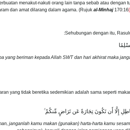
erbuatan menakut-nakuti orang lain tanpa sebab atau dengan 
aram dan amat dilarang dalam agama. (Rujuk
al-Minhaj
170:16
Sehubungan dengan itu, Rasulu
ُسْلِمًا
a yang beriman kepada Allah SWT dan hari akhirat maka jangan
n yang tidak beretika sedemikian adalah sama seperti makan h
الْبَاطِلِ إِلَّا أَن تَكُونَ تِجَارَةً عَن تَرَاضٍ مِّنكُمْ ۚ
an, janganlah kamu makan (gunakan) harta-harta kamu sesama 