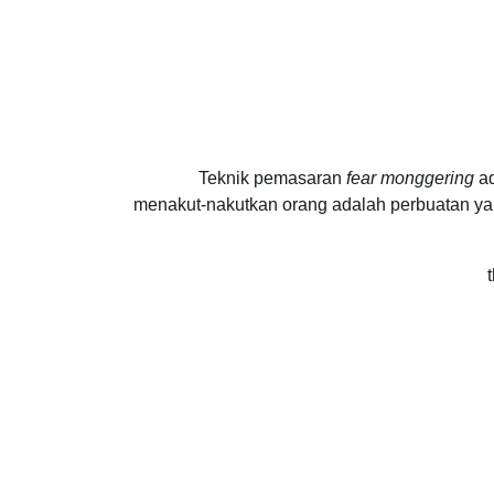
Teknik pemasaran
fear monggering
ad
menakut-nakutkan orang adalah perbuatan yan