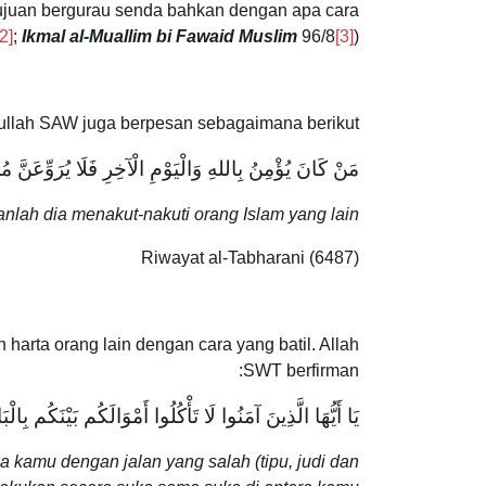
tujuan bergurau senda bahkan dengan apa cara
[2]
;
Ikmal al-Muallim bi Fawaid Muslim
96/8
[3]
)
llah SAW juga berpesan sebagaimana berikut:
مَنْ كَانَ يُؤْمِنُ بِاللهِ وَالْيَوْمِ الْآخِرِ ‌فَلَا ‌يُرَوِّعَنَّ ‌م
lah dia menakut-nakuti orang Islam yang lain.
Riwayat al-Tabharani (6487)
arta orang lain dengan cara yang batil. Allah
SWT berfirman:
يَا أَيُّهَا الَّذِينَ آمَنُوا لَا تَأْكُلُوا أَمْوَالَكُم بَيْنَكُم بِ
kamu dengan jalan yang salah (tipu, judi dan