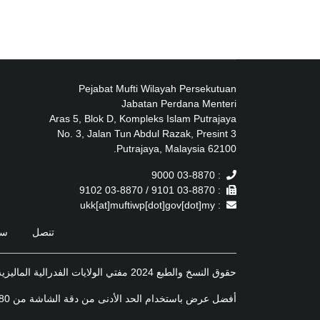
Pejabat Mufti Wilayah Persekutuan
Jabatan Perdana Menteri
Aras 5, Blok D, Kompleks Islam Putrajaya
No. 3, Jalan Tun Abdul Razak, Presint 3
62100 Putrajaya, Malaysia.
: 03-8870 9000
: 03-8870 9101 / 03-8870 9102
: ukk[at]muftiwp[dot]gov[dot]my
تنصل
سي
حقوق النسخ والطبع 2024 مفتي الولايات الفدرالية الماليزية
أفضل عرض باستخدام الحد الأدنى من دقة الشاشة من 1920x1080 على أحدث إصدار من متصفح الويب موزيلا فايرفوكس, مايكروسوفت إيدج أو جوجل كروم