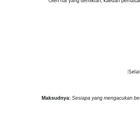
Oleh hal yang demikian, kaedah pemasara
Selai
Maksudnya:
Sesiapa yang mengacukan besi