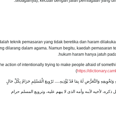
sebagainya), kecuali dengan jalan perniagaan yang di
alah teknik pemasaran yang tidak beretika dan haram dilakukan
g dilarang dalam agama. Namun begitu, kaedah pemasaran ters
hukum haram hanya jatuh pada
the action of intentionally trying to make people afraid of somet
(
https://dictionary.ca
َتَخْوِيفِهِ وَالتَّعَرُّضِ لَهُ بِمَا قَدْ يُؤْذِيهِ..... تَرْوِيعَ ‌الْمُسْلِمِ ‌حَرَامٌ بِكُلِّ حَالٍ
 ذكره، لأخيه لأبىه وأمه الذى لا يبهم عليه، وترويع المسلم حرام