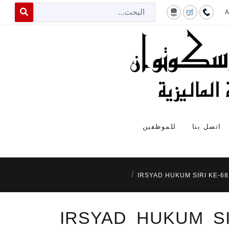
البح
 for results.
اتصل بنا
للموظفين
IRSYAD HUKUM SIRI KE-
IRSYAD HUKUM S