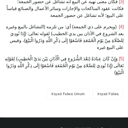
[3]
فكأن معنى نهيه عن البيع أنه تشاغل عن حضور الجمعة؛
فكانت عقود المناكحات والإجارات وسائر الأعمال والصنائع قياساً
على البيع؛ لأنه تشاغل عن حضور الجمعة
[4]
(ويحرم على ذي الجمعة) أي: من تلزمه (التشاغل بالبيع وغيره
بعد الشروع في الأذان بين يدي الخطيب) لقوله تعالى: {إِذَا نُودِيَ
لِلصَّلَاةِ مِنْ يَوْمِ الْجُمُعَةِ ‌فَاسْعَوْا ‌إِلَى ‌ذِكْرِ ‌اللَّهِ ‌وَذَرُوا ‌الْبَيْعَ}، وقيس
على البيع غيره
[5]
وَإِنْ كَانَ عِبَادَةً (بَعْدَ الشُّرُوعِ فِي الْأَذَانِ بَيْنَ يَدَيْ الْخَطِيبِ) لِقَوْلِهِ
تَعَالَى {إِذَا نُودِيَ لِلصَّلاةِ مِنْ يَوْمِ الْجُمُعَةِ ‌فَاسْعَوْا ‌إِلَى ‌ذِكْرِ ‌اللَّهِ ‌وَذَرُوا
‌الْبَيْعَ}
Irsyad Fatwa Umum
Irsyad Fatwa