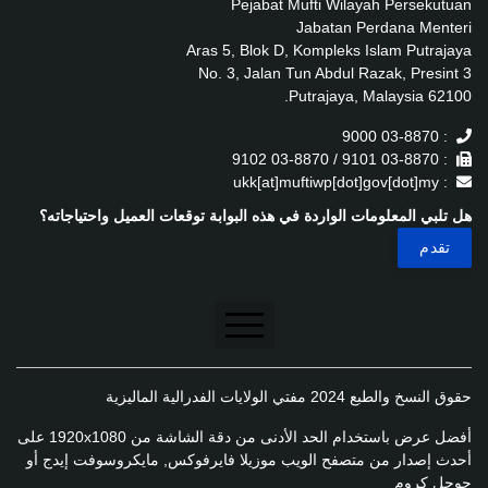
Pejabat Mufti Wilayah Persekutuan
Jabatan Perdana Menteri
Aras 5, Blok D, Kompleks Islam Putrajaya
No. 3, Jalan Tun Abdul Razak, Presint 3
62100 Putrajaya, Malaysia.
: 03-8870 9000
: 03-8870 9101 / 03-8870 9102
: ukk[at]muftiwp[dot]gov[dot]my
هل تلبي المعلومات الواردة في هذه البوابة توقعات العميل واحتياجاته؟
تنصل
حقوق النسخ والطبع 2024 مفتي الولايات الفدرالية الماليزية
سياسة الخصوصية
أفضل عرض باستخدام الحد الأدنى من دقة الشاشة من 1920x1080 على
سياسة الخصوصية
أحدث إصدار من متصفح الويب موزيلا فايرفوكس, مايكروسوفت إيدج أو
جوجل كروم
سياسة تطبيق الخصوصية