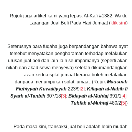
Rujuk juga artikel kami yang lepas: Al-Kafi #1382: Waktu
Larangan Jual Beli Pada Hari Jumaat (
klik sini
)
Seterusnya para fuqaha juga berpandangan bahawa ayat
tersebut menyatakan pengharaman terhadap melakukan
urusan jual beli dan lain-lain seumpamanya (seperti akan
nikah dan akad sewa menyewa) setelah dikumandangkan
azan kedua splat jumaat kerana boleh melalaikan
daripada menumpukan solat jumaat. (Rujuk
Mausuah
Fiqhiyyah Kuwaitiyyah
223/9
[2]
;
Kifayah al-Nabih fi
Syarh al-Tanbih
307/18
[3]
;
Bidayah al-Muhtaj
391/1
[4]
;
Tuhfah al-Muhtaj
480/2
[5]
)
Pada masa kini, transaksi jual beli adalah lebih mudah