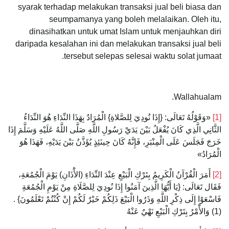
syarak terhadap melakukan transaksi jual beli biasa dan
seumpamanya yang boleh melalaikan. Oleh itu,
dinasihatkan untuk umat Islam untuk menjauhkan diri
daripada kesalahan ini dan melakukan transaksi jual beli
tersebut selepas selesai waktu solat jumaat.
Wallahualam.
[1]
«وَقَوْلُهُ تَعَالَى: {‌إِذَا ‌نُودِيَ ‌لِلصَّلاةِ} الْمُرَادُ بِهَذَا النِّدَاءِ هُوَ النِّدَاءُ
الثَّانِي الَّذِي كَانَ يُفْعَلُ بَيْنَ يَدَيْ رَسُولِ اللَّهِ صَلَّى اللَّهُ عَلَيْهِ وَسَلَّمَ إِذَا
خَرَجَ فَجَلَسَ عَلَى الْمِنْبَرِ، فَإِنَّهُ كَانَ حِينَئِذٍ يُؤَذَّنُ بَيْنَ يَدَيْهِ، فَهَذَا هُوَ
الْمُرَادُ»
[2]
أَمَرَ الْقُرْآنُ الْكَرِيمُ بِتَرْكِ الْبَيْعِ عِنْدَ النِّدَاءِ (الأَْذَانِ) يَوْمَ الْجُمُعَةِ،
فَقَال تَعَالَى: {يَا أَيُّهَا الَّذِينَ آمَنُوا إِذَا نُودِيَ لِلصَّلَاةِ مِنْ يَوْمِ الْجُمُعَةِ
‌فَاسْعَوْا ‌إِلَى ‌ذِكْرِ ‌اللَّهِ ‌وَذَرُوا ‌الْبَيْعَ ذَلِكُمْ خَيْرٌ لَكُمْ إِنْ كُنْتُمْ تَعْلَمُونَ} .
(1) وَالأَْمْرُ بِتَرْكِ الْبَيْعِ نَهْيٌ عَنْهُ