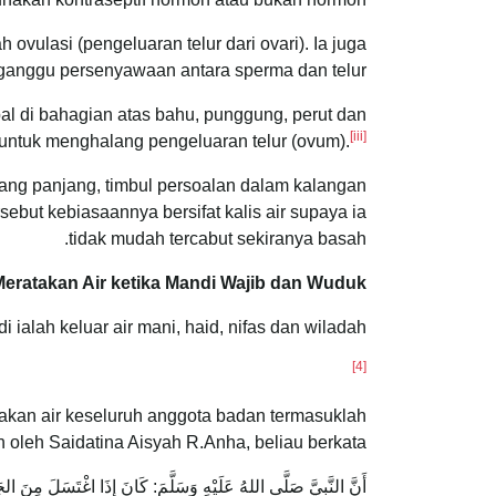
ulasi (pengeluaran telur dari ovari). Ia juga
ganggu persenyawaan antara sperma dan telur.
al di bahagian atas bahu, punggung, perut dan
[iii]
untuk menghalang pengeluaran telur (ovum).
ang panjang, timbul persoalan dalam kalangan
but kebiasaannya bersifat kalis air supaya ia
tidak mudah tercabut sekiranya basah.
eratakan Air ketika Mandi Wajib dan Wuduk
alah keluar air mani, haid, nifas dan wiladah.
[4]
akan air keseluruh anggota badan termasuklah
oleh Saidatina Aisyah R.Anha, beliau berkata:
أَنَّ النَّبِيَّ صَلَّى اللهُ عَلَيْهِ وَسَلَّمَ: كَانَ إِذَا اغْتَسَلَ مِنَ الجَن