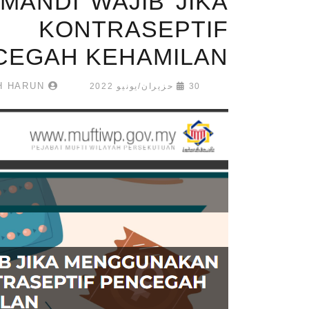
MANDI WAJIB JIKA
 KONTRASEPTIF
CEGAH KEHAMILAN
AISYAH HARUN
30 حزيران/يونيو 2022