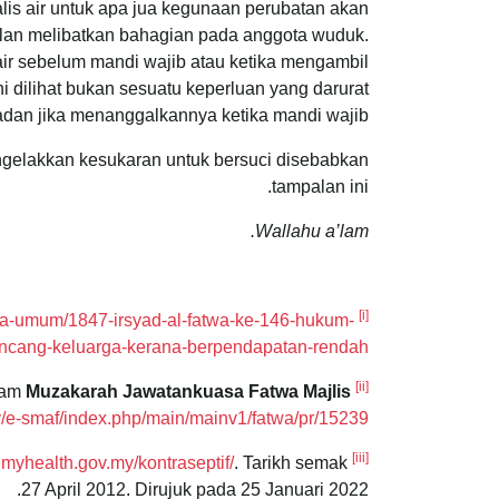
alis air untuk apa jua kegunaan perubatan akan
alan melibatkan bahagian pada anggota wuduk.
ir sebelum mandi wajib atau ketika mengambil
an jika menanggalkannya ketika mandi wajib.
ngelakkan kesukaran untuk bersuci disebabkan
tampalan ini.
Wallahu a’lam.
[i]
fatwa-umum/1847-irsyad-al-fatwa-ke-146-hukum-
Rujuk laman rasmi Pejabat Mufti Wilayah Persekutuan.
ncang-keluarga-kerana-berpendapatan-rendah
[ii]
Muzakarah Jawatankuasa Fatwa Majlis
Rujuk keputusan Fatwa Sistem Susuk Norplant Dalam program Perancang Keluarga Kebangsaan dalam
my/e-smaf/index.php/main/mainv1/fatwa/pr/15239
[iii]
.myhealth.gov.my/kontraseptif/
. Tarikh semak
Artikel “Kontraseptif” oleh
27 April 2012. Dirujuk pada 25 Januari 2022.