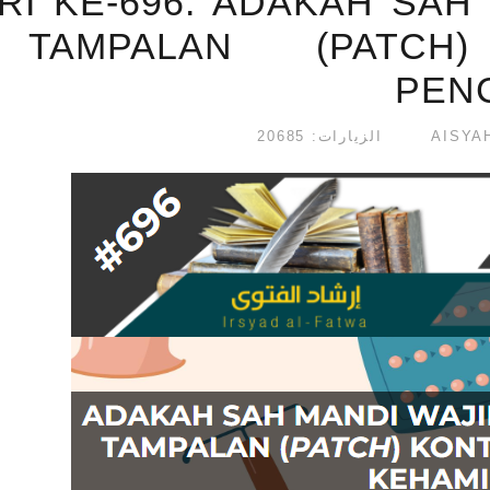
RI KE-696: ADAKAH SAH 
TAMPALAN (PATCH)
PEN
الزيارات: 20685