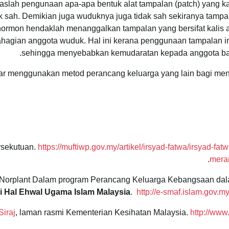
laslah pengunaan apa-apa bentuk alat tampalan (patch) yang k
 sah. Demikian juga wuduknya juga tidak sah sekiranya tamp
ormon hendaklah menanggalkan tampalan yang bersifat kalis a
sehingga menyebabkan kemudaratan kepada anggota bad
gar menggunakan metod perancang keluarga yang lain bagi me
https://muftiwp.gov.my/artikel/irsyad-fatwa/irsyad-
.
mera
 Hal Ehwal Ugama Islam Malaysia
.
http://e-smaf.islam.gov.
Siraj
, laman rasmi Kementerian Kesihatan Malaysia.
http://www