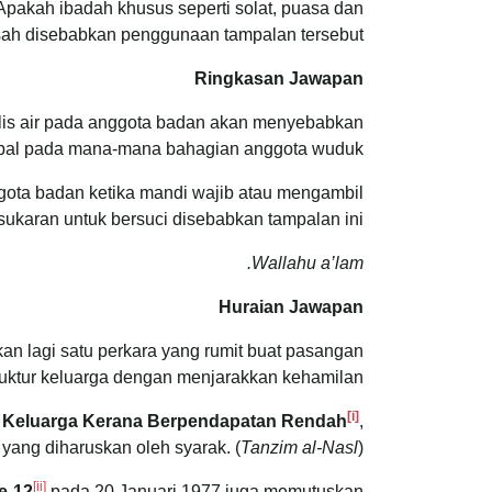
pakah ibadah khusus seperti solat, puasa dan
sah disebabkan penggunaan tampalan tersebut?
Ringkasan Jawapan
kalis air pada anggota badan akan menyebabkan
ampal pada mana-mana bahagian anggota wuduk.
ggota badan ketika mandi wajib atau mengambil
karan untuk bersuci disebabkan tampalan ini.
Wallahu a’lam.
Huraian Jawapan
an lagi satu perkara yang rumit buat pasangan
ruktur keluarga dengan menjarakkan kehamilan.
[i]
g Keluarga Kerana Berpendapatan Rendah
,
ang diharuskan oleh syarak. (
Tanzim al-Nasl
)
[ii]
e-12
pada 20 Januari 1977 juga memutuskan