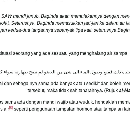
i SAW mandi junub, Baginda akan memulakannya dengan menc
at. Seterusnya, Baginda memasukkan jari-jari ke dalam air l
an kedua-dua tangannya sebanyak tiga kali, seterusnya Baginda
ituasi seorang yang ada sesuatu yang menghalang air sampai k
اشتباه ذلك فمنع وصول الماء الى شئ من العضو لم تصح طهارته سواء كثر ذَلِ
, inai dan sebagainya sama ada banyak atau sedikit dan boleh 
tersebut, maka tidak sah taharahnya. (Rujuk
al-M
s sama ada dengan mandi wajib atau wuduk, hendaklah memastik
[8]
s air
seperti penggunaan tampalan hormon atau tampalan lain 