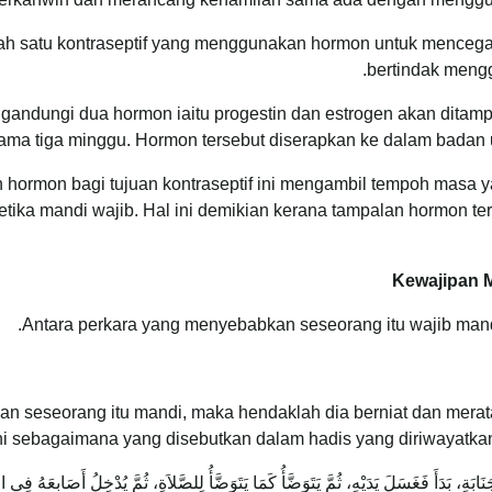
 satu kontraseptif yang menggunakan hormon untuk mencegah ov
bertindak meng
gandungi dua hormon iaitu progestin dan estrogen akan ditamp
lama tiga minggu. Hormon tersebut diserapkan ke dalam badan 
hormon bagi tujuan kontraseptif ini mengambil tempoh masa y
ka mandi wajib. Hal ini demikian kerana tampalan hormon terse
Kewajipan M
Antara perkara yang menyebabkan seseorang itu wajib mandi i
an seseorang itu mandi, maka hendaklah dia berniat dan merat
ni sebagaimana yang disebutkan dalam hadis yang diriwayatkan 
َابَةِ، بَدَأَ فَغَسَلَ يَدَيْهِ، ثُمَّ يَتَوَضَّأُ كَمَا يَتَوَضَّأُ لِلصَّلاَةِ، ثُمَّ يُدْخِلُ أَصَابِعَهُ ف