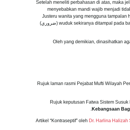
Setelah meneliti perbahasan di atas, maka je
menyebabkan mandi wajib menjadi tidak
Justeru wanita yang mengguna tampalan h
wuduk sekiranya ditampal pada bahagian anggota wuduk. Hal ini kerana penggunaan tampalan ini dilihat bukan sesuatu keperluan yang darurat (ضروري)
Oleh yang demikian, dinasihatkan a
.
Kebangsaan Bagi
Dr. Harlina Halizah 