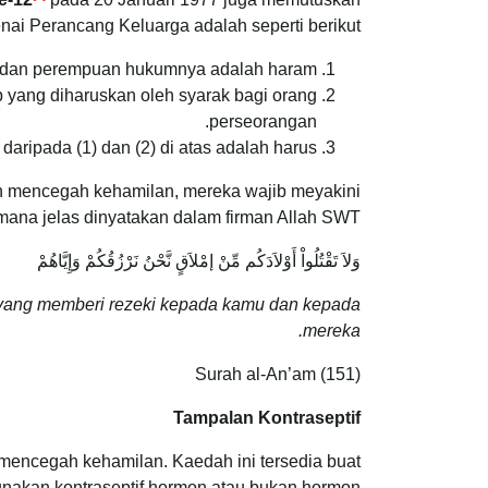
i Perancang Keluarga adalah seperti berikut:
 dan perempuan hukumnya adalah haram.
ang diharuskan oleh syarak bagi orang
perseorangan.
ripada (1) dan (2) di atas adalah harus.
dah mencegah kehamilan, mereka wajib meyakini
ana jelas dinyatakan dalam firman Allah SWT:
وَلاَ تَقْتُلُواْ أَوْلاَدَكُم مِّنْ إمْلاَقٍ نَّحْنُ نَرْزُقُكُمْ وَإِيَّاهُمْ
yang memberi rezeki kepada kamu dan kepada
mereka.
Surah al-An’am (151)
Tampalan Kontraseptif
 mencegah kehamilan. Kaedah ini tersedia buat
kan kontraseptif hormon atau bukan hormon.