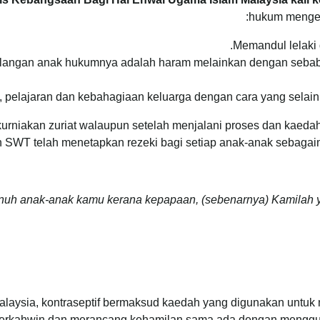
hukum mengena
Memandul lelaki
angan anak hukumnya adalah haram melainkan dengan sebab y
 pelajaran dan kebahagiaan keluarga dengan cara yang selain da
ikurniakan zuriat walaupun setelah menjalani proses dan kae
 SWT telah menetapkan rezeki bagi setiap anak-anak sebagaim
uh anak-anak kamu kerana kepapaan, (sebenarnya) Kamilah 
alaysia, kontraseptif bermaksud kaedah yang digunakan untuk
erkahwin dan merancang kehamilan sama ada dengan mengguna