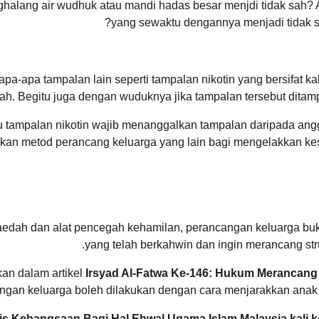
halang air wudhuk atau mandi hadas besar menjdi tidak sah? A
yang sewaktu dengannya menjadi tidak 
apa-apa tampalan lain seperti tampalan nikotin yang bersifat 
sah. Begitu juga dengan wuduknya jika tampalan tersebut dit
tau tampalan nikotin wajib menanggalkan tampalan daripada an
an metod perancang keluarga yang lain bagi mengelakkan kesu
aedah dan alat pencegah kehamilan, perancangan keluarga buk
yang telah berkahwin dan ingin merancang st
an dalam artikel
Irsyad Al-Fatwa Ke-146: Hukum Merancan
ngan keluarga boleh dilakukan dengan cara menjarakkan anak y
s Kebangsaan Bagi Hal Ehwal Ugama Islam Malaysia kali k