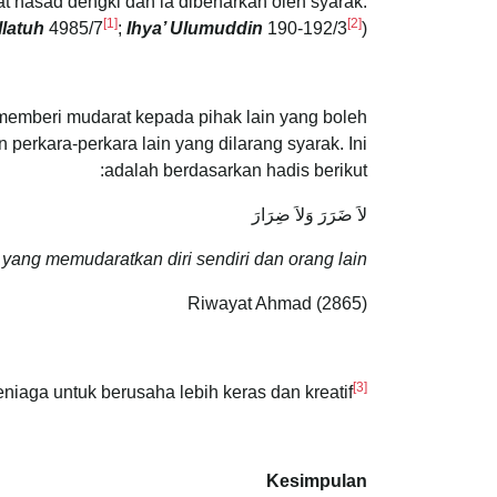
 hasad dengki dan ia dibenarkan oleh syarak.
[1]
[2]
llatuh
4985/7
;
Ihya’ Ulumuddin
190-192/3
)
 memberi mudarat kepada pihak lain yang boleh
perkara-perkara lain yang dilarang syarak. Ini
adalah berdasarkan hadis berikut:
لاَ ضَرَرَ وَلاَ ضِرَارَ
ang memudaratkan diri sendiri dan orang lain.
Riwayat Ahmad (2865)
[3]
niaga untuk berusaha lebih keras dan kreatif
Kesimpulan