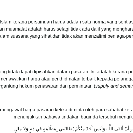
slam kerana persaingan harga adalah satu norma yang sentias
an muamalat adalah harus selagi tidak ada dalil yang mengha
dalam suasana yang sihat dan tidak akan menzalimi peniaga-pe
ng tidak dapat dipisahkan dalam pasaran. Ini adalah kerana 
 menawarkan harga atau perkhidmatan terbaik kepada pelang
rgantung hukum penawaran dan permintaan (
supply and dema
 mengawal harga pasaran ketika diminta oleh para sahabat kera
menunjukkan bahawa tindakan baginda tersebut mengikt
جُو أَنْ أَلْقَى اللَّهَ وَلَيْسَ أَحَدٌ مِنْكُمْ يُطَالِبُنِي بِمَظْلَمَةٍ فِي دَمٍ وَلَا مَالٍ