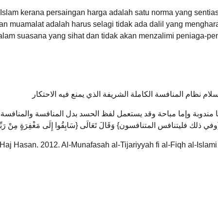
slam kerana persaingan harga adalah satu norma yang sentias
an muamalat adalah harus selagi tidak ada dalil yang mengha
dalam suasana yang sihat dan tidak akan menzalimi peniaga-pe
إسلام نظام ‌المنافسة الكاملة الشريفة الذي يمنع فيه الاحتكار
 مندوبة وإما مباحة وقد يستعمل لفظ الحسد بدل المنافسة والمنافسة 
فليتنافس المتنافسون} وَقَالَ تَعَالَى {سَابِقُوا إِلَى مَغْفِرَةٍ مِنْ رَبِّك