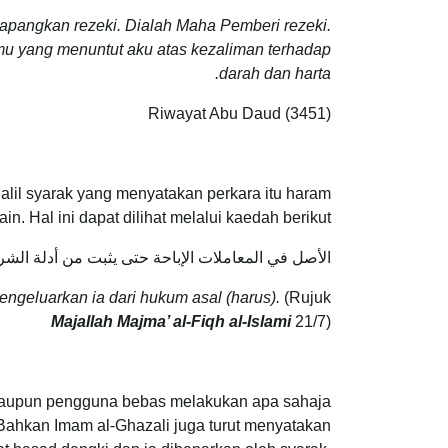
pangkan rezeki. Dialah Maha Pemberi rezeki.
u yang menuntut aku atas kezaliman terhadap
darah dan harta.
Riwayat Abu Daud (3451)
alil syarak yang menyatakan perkara itu haram
ain. Hal ini dapat dilihat melalui kaedah berikut:
الأصل ‌في ‌المعاملات ‌الإباحة حتى يثبت من أدلة الش
ngeluarkan ia dari hukum asal (harus).
(Rujuk
Majallah Majma’ al-Fiqh al-Islami
21/7)
ataupun pengguna bebas melakukan apa sahaja
 Bahkan Imam al-Ghazali juga turut menyatakan