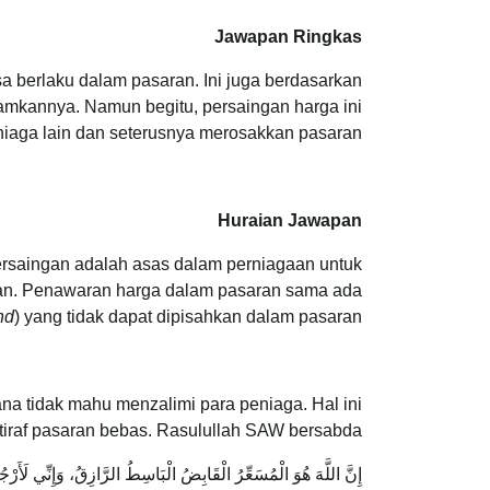
Jawapan Ringkas
a berlaku dalam pasaran. Ini juga berdasarkan
ramkannya. Namun begitu, persaingan harga ini
niaga lain dan seterusnya merosakkan pasaran.
Huraian Jawapan
persaingan adalah asas dalam perniagaan untuk
gan. Penawaran harga dalam pasaran sama ada
nd
) yang tidak dapat dipisahkan dalam pasaran.
na tidak mahu menzalimi para peniaga. Hal ini
iraf pasaran bebas. Rasulullah SAW bersabda:
إِنَّ اللَّهَ هُوَ الْمُسَعِّرُ الْقَابِضُ الْبَاسِطُ الرَّازِقُ، وَإِنِّي لَأَرْ