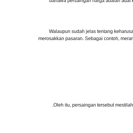
bahawa persaingan harga adalah adat k
Walaupun sudah jelas tentang keharusa
merosakkan pasaran. Sebagai contoh, merampa
.
Oleh itu, persaingan tersebut mestil