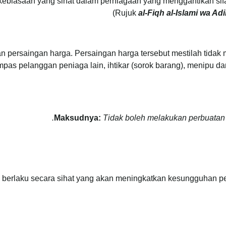
ebiasaan yang sihat dalam perniagaan yang menggantikan sifat
(Rujuk
al-Fiqh al-Islami wa Adi
n persaingan harga. Persaingan harga tersebut mestilah tidak
s pelanggan peniaga lain, ihtikar (sorok barang), menipu dan 
Maksudnya:
Tidak boleh melakukan perbuatan y
ah berlaku secara sihat yang akan meningkatkan kesungguhan pe