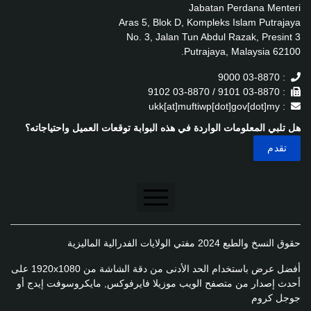
Jabatan Perdana Menteri
Aras 5, Blok D, Kompleks Islam Putrajaya
No. 3, Jalan Tun Abdul Razak, Presint 3
62100 Putrajaya, Malaysia.
: 03-8870 9000
: 03-8870 9101 / 03-8870 9102
: ukk[at]muftiwp[dot]gov[dot]my
هل تلبي المعلومات الواردة في هذه البوابة توقعات العميل واحتياجاته؟
تنصل
حقوق النسخ والطبع 2024 مفتي الولايات الفدرالية الماليزية
سياسة الخصوصية
أفضل عرض باستخدام الحد الأدنى من دقة الشاشة من 1920x1080 على
سياسة الخصوصية
أحدث إصدار من متصفح الويب موزيلا فايرفوكس, مايكروسوفت إيدج أو
جوجل كروم
سياسة تطبيق الخصوصية