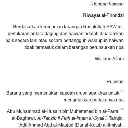
”.
dengan haiwan
Riwayat al-Tirmidzi
Berdasarkan keumuman larangan Rasulullah SAW ini,
pertukaran antara daging dan haiwan adalah diharamkan
baik secara lani atau secara bertangguh walaupun haiwan
tidak termasuk dalam barangan berunsurkan riba.
Wallahu A'lam
Rujukan
[1]
Barang yang memerlukan kaedah urusniaga khas untuk
mengelakkan berlakunya riba
[2]
Abu Muhammad al-Husain bin Muhammad bin al-Farra’
al-Baghawi,
Al-Tahzib fi Fiqh al-Imam al-Syafi’i
, Tahqiq:
‘Adil Ahmad Abd al-Maujud (Dar al-Kutub al-Ilmiyah,