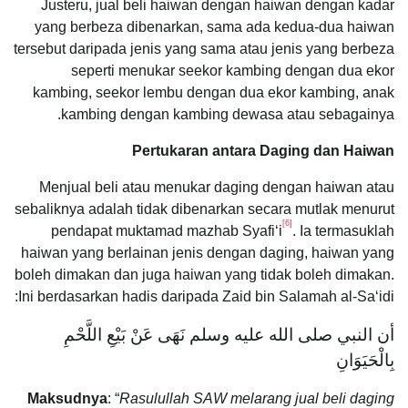
Justeru, jual beli haiwan dengan haiwan dengan kadar
yang berbeza dibenarkan, sama ada kedua-dua haiwan
tersebut daripada jenis yang sama atau jenis yang berbeza
seperti menukar seekor kambing dengan dua ekor
kambing, seekor lembu dengan dua ekor kambing, anak
kambing dengan kambing dewasa atau sebagainya.
Pertukaran antara Daging dan Haiwan
Menjual beli atau menukar daging dengan haiwan atau
sebaliknya adalah tidak dibenarkan secara mutlak menurut
[6]
pendapat muktamad mazhab Syafi‘i
. Ia termasuklah
haiwan yang berlainan jenis dengan daging, haiwan yang
boleh dimakan dan juga haiwan yang tidak boleh dimakan.
Ini berdasarkan hadis daripada Zaid bin Salamah al-Sa‘idi:
أن النبي صلى الله عليه وسلم نَهَى عَنْ بَيْعِ اللَّحْمِ
بِالْحَيَوَانِ
Maksudnya
: “
Rasulullah SAW melarang jual beli daging