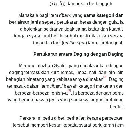
يَدًا بيَد
)
dan bukan bertangguh (
Manakala bagi item
ribawi
yang
sama kategori dan
berlainan jenis
seperti pertukaran beras dengan gula, ia
dibolehkan sekiranya tidak sama kadar dan kuantiti
dengan syarat jual beli tersebut mesti dilakukan secara
tunai dan lani (
on the spot
) tanpa bertangguh.
Pertukaran antara Daging dengan Daging
Menurut mazhab Syafi‘i, yang dimaksudkan dengan
daging termasuklah kulit, lemak, limpa, hati, dan lain-lain
[3]
bahagian binatang yang kebiasaannya dimakan
. Daging
termasuk dalam item
ribawi
bawah kategori makanan dan
[4]
berbeza-berbeza jenisnya
. Ia berbeza dengan beras
yang berada bawah jenis yang sama walaupun berlainan
bentuk.
Perkara ini perlu diberi perhatian kerana perbezaan
tersebut memberi kesan kepada syarat pertukaran item