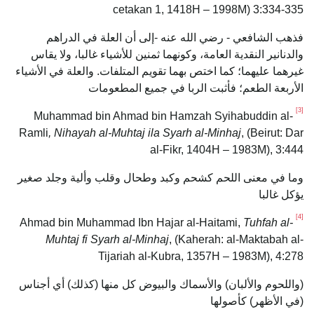
cetakan 1, 1418H – 1998M) 3:334-335
فذهب الشافعي - رضي الله عنه -إلى أن العلة في الدراهم
والدنانير النقدية العامة، وكونهما ثمنين للأشياء غالبا، ولا يقاس
غيرهما عليهما؛ كما اختص بهما تقويم المتلفات. والعلة في الأشياء
الأربعة الطعم؛ فأثبت الربا في جميع المطعومات
[3]
Muhammad bin Ahmad bin Hamzah Syihabuddin al-
Ramli
, Nihayah al-Muhtaj ila Syarh al-Minhaj
, (Beirut: Dar
al-Fikr, 1404H – 1983M), 3:444
وما في معنى اللحم كشحم وكبد وطحال وقلب وألية وجلد صغير
يؤكل غالبا
[4]
Tuhfah al-
Ahmad bin Muhammad Ibn Hajar al-Haitami,
Muhtaj fi Syarh al-Minhaj
, (Kaherah: al-Maktabah al-
Tijariah al-Kubra, 1357H – 1983M), 4:278
(واللحوم والألبان) والأسماك والبيوض كل منها (كذلك) أي أجناس
(في الأظهر) كأصولها