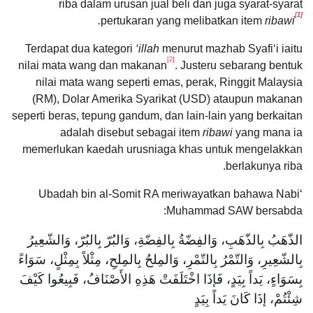
riba dalam urusan jual beli dan juga syarat-syarat
[1]
.
pertukaran yang melibatkan item
ribawi
Terdapat dua kategori
‘illah
menurut mazhab Syafi‘i iaitu
[2]
nilai mata wang dan makanan
. Justeru sebarang bentuk
nilai mata wang seperti emas, perak, Ringgit Malaysia
(RM), Dolar Amerika Syarikat (USD) ataupun makanan
seperti beras, tepung gandum, dan lain-lain yang berkaitan
adalah disebut sebagai item
ribawi
yang mana ia
memerlukan kaedah urusniaga khas untuk mengelakkan
berlakunya riba.
‘Ubadah bin al-Somit RA meriwayatkan bahawa Nabi
Muhammad SAW bersabda:
الذّهَبُ بِالذّهَبِ، وَالفِضّةُ بِالفِضّةِ، وَالبُرّ بِالبُرّ، وَالشّعِيرُ
بِالشّعِيرِ، وَالتّمْرُ بِالتّمْرِ، وَالمِلحُ بِالمِلحِ، مِثْلاً بِمِثْلٍ، سَوَاءً
بِسَوَاءٍ، يَداً بِيَدٍ، فَإذَا اخْتَلَفَتْ هَذِهِ الأَصْنَافُ، فَبِيعُوا كَيْفَ
شِئْتُمْ، إذَا كَانَ يَداً بِيَدٍ