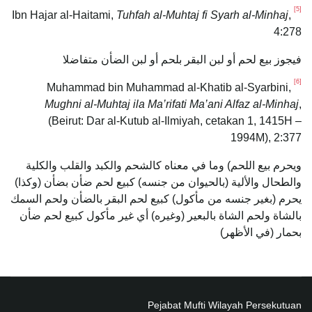
[5]
Tuhfah al-Muhtaj fi Syarh al-Minhaj
,
Ibn Hajar al-Haitami,
4:278
فيجوز بيع لحم أو لبن البقر بلحم أو لبن الضأن متفاضلا
[6]
Muhammad bin Muhammad al-Khatib al-Syarbini,
Mughni al-Muhtaj ila Ma’rifati Ma’ani Alfaz al-Minhaj
,
(Beirut: Dar al-Kutub al-Ilmiyah, cetakan 1, 1415H –
1994M), 2:377
ويحرم بيع اللحم) وما في معناه كالشحم والكبد والقلب والكلية
والطحال والألية (بالحيوان من جنسه) كبيع لحم ضأن بضأن (وكذا)
يحرم (بغير جنسه من مأكول) كبيع لحم البقر بالضأن ولحم السمك
بالشاة ولحم الشاة بالبعير (وغيره) أي غير مأكول كبيع لحم ضأن
بحمار (في الأظهر)
Pejabat Mufti Wilayah Persekutuan