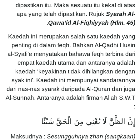
dipastikan itu. Maka sesuatu itu kekal di atas
apa yang telah dipastikan. Rujuk
Syarah Al-
.
Qawa’id Al-Fiqhiyyah (Hlm. 45)
Kaedah ini merupakan salah satu kaedah yang
penting di dalam feqh. Bahkan Al-Qadhi Husin
al-Syafi’e menyatakan bahawa feqh terbina dari
empat kaedah utama dan antaranya adalah
kaedah ‘keyakinan tidak dihilangkan dengan
syak ini’. Kaedah ini mempunyai sandarannya
dari nas-nas syarak daripada Al-Quran dan juga
Al-Sunnah. Antaranya adalah firman Allah S.W.T
:
إِنَّ الظَّنَّ لَا يُغْنِي مِنَ الْحَقِّ شَيْئًا
Maksudnya :
Sesungguhnya zhan (sangkaan)