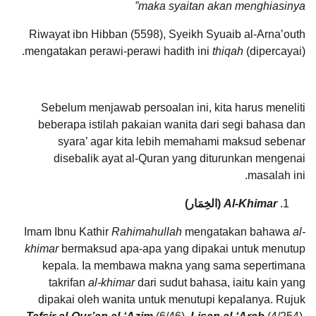
maka syaitan akan menghiasinya”
Riwayat ibn Hibban (5598), Syeikh Syuaib al-Arna’outh
mengatakan perawi-perawi hadith ini
thiqah
(dipercayai).
Sebelum menjawab persoalan ini, kita harus meneliti
beberapa istilah pakaian wanita dari segi bahasa dan
syara’ agar kita lebih memahami maksud sebenar
disebalik ayat al-Quran yang diturunkan mengenai
masalah ini.
Al-Khimar
(
الخِمَار
)
Imam Ibnu Kathir
Rahimahullah
mengatakan bahawa
al-
khimar
bermaksud apa-apa yang dipakai untuk menutup
kepala. Ia membawa makna yang sama sepertimana
takrifan
al-khimar
dari sudut bahasa, iaitu kain yang
dipakai oleh wanita untuk menutupi kepalanya. Rujuk