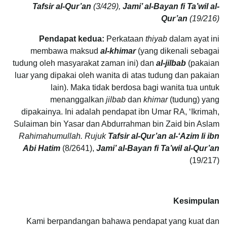
Tafsir al-Qur’an
(3/429),
Jami’ al-Bayan fi Ta’wil al-
Qur’an
(19/216)
Pendapat kedua:
Perkataan
thiyab
dalam ayat ini
membawa maksud
al-khimar
(yang dikenali sebagai
tudung oleh masyarakat zaman ini) dan
al-jilbab
(pakaian
luar yang dipakai oleh wanita di atas tudung dan pakaian
lain). Maka tidak berdosa bagi wanita tua untuk
menanggalkan
jilbab
dan
khimar
(tudung) yang
dipakainya. Ini adalah pendapat ibn Umar RA, ‘Ikrimah,
Sulaiman bin Yasar dan Abdurrahman bin Zaid bin Aslam
Rahimahumullah. Rujuk
Tafsir al-Qur’an al-‘Azim li ibn
Abi Hatim
(8/2641),
Jami’ al-Bayan fi Ta’wil al-Qur’an
(19/217)
Kesimpulan
Kami berpandangan bahawa pendapat yang kuat dan