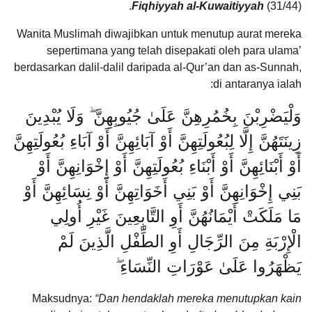
Fiqhiyyah al-Kuwaitiyyah
(31/44).
Wanita Muslimah diwajibkan untuk menutup aurat mereka
sepertimana yang telah disepakati oleh para ulama’
berdasarkan dalil-dalil daripada al-Qur’an dan as-Sunnah,
di antaranya ialah:
وَلْيَضْرِبْنَ بِخُمُرِهِنَّ عَلَىٰ جُيُوبِهِنَّ ۖ وَلَا يُبْدِينَ
زِينَتَهُنَّ إِلَّا لِبُعُولَتِهِنَّ أَوْ آبَائِهِنَّ أَوْ آبَاءِ بُعُولَتِهِنَّ
أَوْ أَبْنَائِهِنَّ أَوْ أَبْنَاءِ بُعُولَتِهِنَّ أَوْ إِخْوَانِهِنَّ أَوْ
بَنِي إِخْوَانِهِنَّ أَوْ بَنِي أَخَوَاتِهِنَّ أَوْ نِسَائِهِنَّ أَوْ
مَا مَلَكَتْ أَيْمَانُهُنَّ أَوِ التَّابِعِينَ غَيْرِ أُولِي
الْإِرْبَةِ مِنَ الرِّجَالِ أَوِ الطِّفْلِ الَّذِينَ لَمْ
يَظْهَرُوا عَلَىٰ عَوْرَاتِ النِّسَاءِ ۖ
Maksudnya:
“Dan hendaklah mereka menutupkan kain