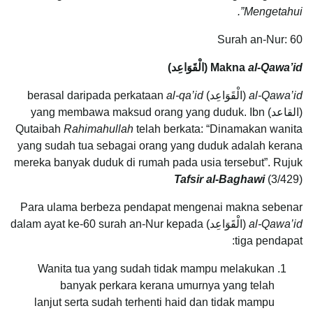
Mengetahui”.
Surah an-Nur: 60
al-Qawa’id
Makna
(
الْقَوَاعِد
)
al-Qawa’id
(الْقَوَاعِد) berasal daripada perkataan
al-qa’id
(القاعد) yang membawa maksud orang yang duduk. Ibn
Qutaibah
Rahimahullah
telah berkata: “Dinamakan wanita
yang sudah tua sebagai orang yang duduk adalah kerana
mereka banyak duduk di rumah pada usia tersebut”. Rujuk
Tafsir al-Baghawi
(3/429)
Para ulama berbeza pendapat mengenai makna sebenar
al-Qawa’id
(الْقَوَاعِد) dalam ayat ke-60 surah an-Nur kepada
tiga pendapat:
Wanita tua yang sudah tidak mampu melakukan
banyak perkara kerana umurnya yang telah
lanjut serta sudah terhenti haid dan tidak mampu