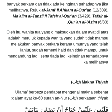
banyak perkara dan tidak ada keinginan terhadapnya jika
melihatnya. Rujuk
al-Jami’ li Ahkam al-Qur’an
(12/309),
Ma’alim al-Tanzil fi Tafsir al-Qur’an
(3/429),
Tafsir al-
Qur’an al-‘Azim
(6/83).
Oleh itu, wanita tua yang dimaksudkan dalam ayat di atas
adalah merujuk kepada wanita yang sudah tidak mampu
melakukan banyak perkara kerana umurnya yang telah
lanjut, sudah terhenti haid dan tidak mampu untuk
mengandung lagi, serta tiada lagi keinginan terhadapnya
jika melihatnya.
Thiyab
Makna
(
ثِيَاب
)
Ulama’ berbeza pendapat mengenai makna sebenar
thiyab
perkataan
(ثِيَاب) dalam ayat ke-60 surah an-Nur:
فَلَيْسَ عَلَيْهِنَّ جُنَاحٌ أَنْ يَضَعْنَ ثِيَابَهُنَّ