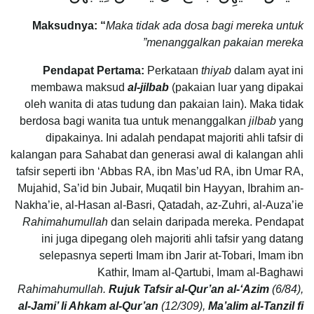
Maksudnya: “
Maka tidak ada dosa bagi mereka untuk
menanggalkan pakaian mereka”
Pendapat Pertama:
Perkataan
thiyab
dalam ayat ini
membawa maksud
al-jilbab
(pakaian luar yang dipakai
oleh wanita di atas tudung dan pakaian lain). Maka tidak
berdosa bagi wanita tua untuk menanggalkan
jilbab
yang
dipakainya. Ini adalah pendapat majoriti ahli tafsir di
kalangan para Sahabat dan generasi awal di kalangan ahli
tafsir seperti ibn ‘Abbas RA, ibn Mas’ud RA, ibn Umar RA,
Mujahid, Sa’id bin Jubair, Muqatil bin Hayyan, Ibrahim an-
Nakha’ie, al-Hasan al-Basri, Qatadah, az-Zuhri, al-Auza’ie
Rahimahumullah
dan selain daripada mereka. Pendapat
ini juga dipegang oleh majoriti ahli tafsir yang datang
selepasnya seperti Imam ibn Jarir at-Tobari, Imam ibn
Kathir, Imam al-Qartubi, Imam al-Baghawi
Rahimahumullah.
Rujuk Tafsir al-Qur’an al-‘Azim
(6/84),
al-Jami’ li Ahkam al-Qur’an
(12/309),
Ma’alim al-Tanzil fi