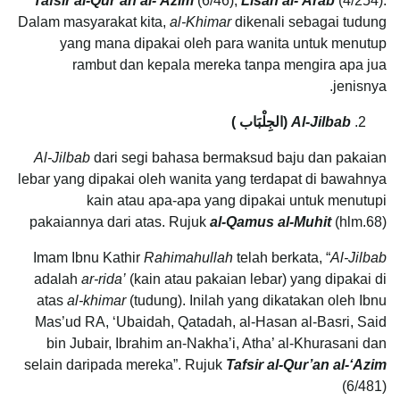
Tafsir al-Qur’an al-‘Azim
(6/46),
Lisan al-‘Arab
(4/254).
Dalam masyarakat kita,
al-Khimar
dikenali sebagai tudung
yang mana dipakai oleh para wanita untuk menutup
rambut dan kepala mereka tanpa mengira apa jua
jenisnya.
Al-Jilbab
(
الجِلْبَاب
)
Al-Jilbab
dari segi bahasa bermaksud baju dan pakaian
lebar yang dipakai oleh wanita yang terdapat di bawahnya
kain atau apa-apa yang dipakai untuk menutupi
pakaiannya dari atas. Rujuk
al-Qamus al-Muhit
(hlm.68)
Imam Ibnu Kathir
Rahimahullah
telah berkata, “
Al-Jilbab
adalah
ar-rida’
(kain atau pakaian lebar) yang dipakai di
atas
al-khimar
(tudung). Inilah yang dikatakan oleh Ibnu
Mas’ud RA, ‘Ubaidah, Qatadah, al-Hasan al-Basri, Said
bin Jubair, Ibrahim an-Nakha’i, Atha’ al-Khurasani dan
selain daripada mereka”. Rujuk
Tafsir
al-Qur’an al-‘Azim
(6/481)