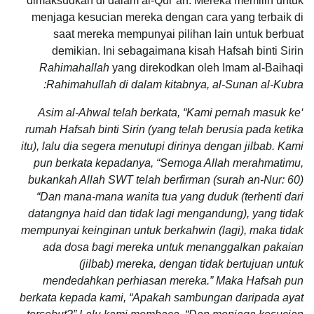
dimaksudkan di dalam al-Qur’an. Mereka memilih untuk
menjaga kesucian mereka dengan cara yang terbaik di
saat mereka mempunyai pilihan lain untuk berbuat
demikian. Ini sebagaimana kisah Hafsah binti Sirin
Rahimahallah
yang direkodkan oleh Imam al-Baihaqi
Rahimahullah di dalam kitabnya, al-Sunan al-Kubra:
‘Asim al-Ahwal telah berkata, “Kami pernah masuk ke
rumah Hafsah binti Sirin (yang telah berusia pada ketika
itu), lalu dia segera menutupi dirinya dengan jilbab. Kami
pun berkata kepadanya, “Semoga Allah merahmatimu,
bukankah Allah SWT telah berfirman (surah an-Nur: 60)
“Dan mana-mana
wanita tua yang duduk (terhenti dari
datangnya haid dan tidak lagi mengandung), yang tidak
mempunyai keinginan untuk berkahwin (lagi), maka tidak
ada dosa bagi mereka untuk menanggalkan pakaian
(jilbab) mereka, dengan tidak bertujuan untuk
mendedahkan perhiasan mereka.” Maka Hafsah pun
berkata kepada kami, “Apakah sambungan daripada ayat